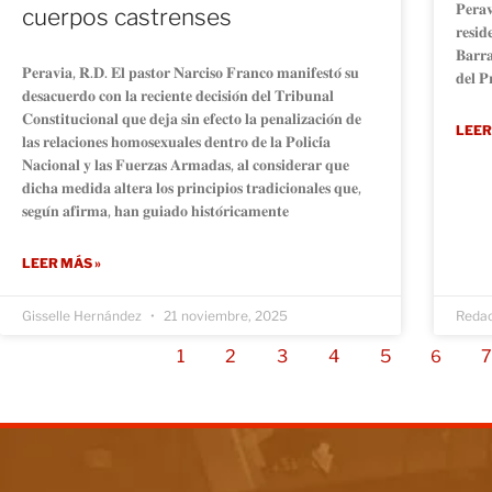
𝐏𝐞𝐫𝐚𝐯
cuerpos castrenses
𝐫𝐞𝐬𝐢𝐝
𝐁𝐚𝐫𝐫𝐚
𝐏𝐞𝐫𝐚𝐯𝐢𝐚, 𝐑.𝐃. 𝐄𝐥 𝐩𝐚𝐬𝐭𝐨𝐫 𝐍𝐚𝐫𝐜𝐢𝐬𝐨 𝐅𝐫𝐚𝐧𝐜𝐨 𝐦𝐚𝐧𝐢𝐟𝐞𝐬𝐭𝐨́ 𝐬𝐮
𝐝𝐞𝐥 𝐏
𝐝𝐞𝐬𝐚𝐜𝐮𝐞𝐫𝐝𝐨 𝐜𝐨𝐧 𝐥𝐚 𝐫𝐞𝐜𝐢𝐞𝐧𝐭𝐞 𝐝𝐞𝐜𝐢𝐬𝐢𝐨́𝐧 𝐝𝐞𝐥 𝐓𝐫𝐢𝐛𝐮𝐧𝐚𝐥
𝐂𝐨𝐧𝐬𝐭𝐢𝐭𝐮𝐜𝐢𝐨𝐧𝐚𝐥 𝐪𝐮𝐞 𝐝𝐞𝐣𝐚 𝐬𝐢𝐧 𝐞𝐟𝐞𝐜𝐭𝐨 𝐥𝐚 𝐩𝐞𝐧𝐚𝐥𝐢𝐳𝐚𝐜𝐢𝐨́𝐧 𝐝𝐞
LEER
𝐥𝐚𝐬 𝐫𝐞𝐥𝐚𝐜𝐢𝐨𝐧𝐞𝐬 𝐡𝐨𝐦𝐨𝐬𝐞𝐱𝐮𝐚𝐥𝐞𝐬 𝐝𝐞𝐧𝐭𝐫𝐨 𝐝𝐞 𝐥𝐚 𝐏𝐨𝐥𝐢𝐜𝐢́𝐚
𝐍𝐚𝐜𝐢𝐨𝐧𝐚𝐥 𝐲 𝐥𝐚𝐬 𝐅𝐮𝐞𝐫𝐳𝐚𝐬 𝐀𝐫𝐦𝐚𝐝𝐚𝐬, 𝐚𝐥 𝐜𝐨𝐧𝐬𝐢𝐝𝐞𝐫𝐚𝐫 𝐪𝐮𝐞
𝐝𝐢𝐜𝐡𝐚 𝐦𝐞𝐝𝐢𝐝𝐚 𝐚𝐥𝐭𝐞𝐫𝐚 𝐥𝐨𝐬 𝐩𝐫𝐢𝐧𝐜𝐢𝐩𝐢𝐨𝐬 𝐭𝐫𝐚𝐝𝐢𝐜𝐢𝐨𝐧𝐚𝐥𝐞𝐬 𝐪𝐮𝐞,
𝐬𝐞𝐠𝐮́𝐧 𝐚𝐟𝐢𝐫𝐦𝐚, 𝐡𝐚𝐧 𝐠𝐮𝐢𝐚𝐝𝐨 𝐡𝐢𝐬𝐭𝐨́𝐫𝐢𝐜𝐚𝐦𝐞𝐧𝐭𝐞
LEER MÁS »
Gisselle Hernández
21 noviembre, 2025
Reda
1
2
3
4
5
6