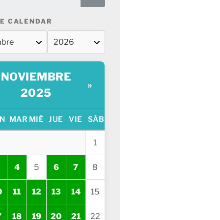
E CALENDAR
NOVIEMBRE
»
2025
N
MAR
MIÉ
JUE
VIE
SÁB
1
4
5
6
7
8
0
11
12
13
14
15
7
18
19
20
21
22