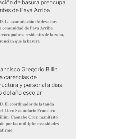
ción de basura preocupa
entes de Paya Arriba
𝐃. 𝐋𝐚 𝐚𝐜𝐮𝐦𝐮𝐥𝐚𝐜𝐢𝐨́𝐧 𝐝𝐞 𝐝𝐞𝐬𝐞𝐜𝐡𝐨𝐬
 𝐥𝐚 𝐜𝐨𝐦𝐮𝐧𝐢𝐝𝐚𝐝 𝐝𝐞 𝐏𝐚𝐲𝐚 𝐀𝐫𝐫𝐢𝐛𝐚
𝐞𝐨𝐜𝐮𝐩𝐚𝐝𝐨𝐬 𝐚 𝐫𝐞𝐬𝐢𝐝𝐞𝐧𝐭𝐞𝐬 𝐝𝐞 𝐥𝐚 𝐳𝐨𝐧𝐚,
𝐧𝐮𝐧𝐜𝐢𝐚𝐧 𝐪𝐮𝐞 𝐥𝐚 𝐛𝐚𝐬𝐮𝐫𝐚
ancisco Gregorio Billini
a carencias de
ructura y personal a días
io del año escolar
𝐃. 𝐄𝐥 𝐜𝐨𝐨𝐫𝐝𝐢𝐧𝐚𝐝𝐨𝐫 𝐝𝐞 𝐥𝐚 𝐭𝐚𝐧𝐝𝐚
𝐥 𝐋𝐢𝐜𝐞𝐨 𝐒𝐞𝐜𝐮𝐧𝐝𝐚𝐫𝐢𝐨 𝐅𝐫𝐚𝐧𝐜𝐢𝐬𝐜𝐨
𝐥𝐥𝐢𝐧𝐢, 𝐂𝐚𝐨𝐧𝐚𝐛𝐨 𝐂𝐫𝐮𝐳, 𝐦𝐚𝐧𝐢𝐟𝐞𝐬𝐭𝐨́
́𝐧 𝐩𝐨𝐫 𝐥𝐚𝐬 𝐦𝐮́𝐥𝐭𝐢𝐩𝐥𝐞𝐬 𝐧𝐞𝐜𝐞𝐬𝐢𝐝𝐚𝐝𝐞𝐬
𝐚𝐟𝐢𝐫𝐦𝐨́,