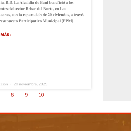
𝐢𝐚, 𝐑.𝐃. 𝐋𝐚 𝐀𝐥𝐜𝐚𝐥𝐝𝐢́𝐚 𝐝𝐞 𝐁𝐚𝐧𝐢́ 𝐛𝐞𝐧𝐞𝐟𝐢𝐜𝐢𝐨́ 𝐚 𝐥𝐨𝐬
𝐞𝐧𝐭𝐞𝐬 𝐝𝐞𝐥 𝐬𝐞𝐜𝐭𝐨𝐫 𝐁𝐫𝐢𝐬𝐚𝐬 𝐝𝐞𝐥 𝐍𝐨𝐫𝐭𝐞, 𝐞𝐧 𝐋𝐨𝐬
𝐜𝐨𝐧𝐞𝐬, 𝐜𝐨𝐧 𝐥𝐚 𝐫𝐞𝐩𝐚𝐫𝐚𝐜𝐢𝐨́𝐧 𝐝𝐞 𝟐𝟎 𝐯𝐢𝐯𝐢𝐞𝐧𝐝𝐚𝐬, 𝐚 𝐭𝐫𝐚𝐯𝐞́𝐬
𝐫𝐞𝐬𝐮𝐩𝐮𝐞𝐬𝐭𝐨 𝐏𝐚𝐫𝐭𝐢𝐜𝐢𝐩𝐚𝐭𝐢𝐯𝐨 𝐌𝐮𝐧𝐢𝐜𝐢𝐩𝐚𝐥 (𝐏𝐏𝐌).
 MÁS »
cción
20 noviembre, 2025
7
8
9
10