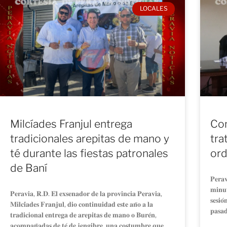
LOCALES
Milcíades Franjul entrega
Con
tradicionales arepitas de mano y
tra
té durante las fiestas patronales
ord
de Baní
𝐏𝐞𝐫𝐚𝐯
𝐦𝐢𝐧𝐮𝐭
𝐏𝐞𝐫𝐚𝐯𝐢𝐚, 𝐑.𝐃. 𝐄𝐥 𝐞𝐱𝐬𝐞𝐧𝐚𝐝𝐨𝐫 𝐝𝐞 𝐥𝐚 𝐩𝐫𝐨𝐯𝐢𝐧𝐜𝐢𝐚 𝐏𝐞𝐫𝐚𝐯𝐢𝐚,
𝐬𝐞𝐬𝐢𝐨
𝐌𝐢𝐥𝐜𝐢́𝐚𝐝𝐞𝐬 𝐅𝐫𝐚𝐧𝐣𝐮𝐥, 𝐝𝐢𝐨 𝐜𝐨𝐧𝐭𝐢𝐧𝐮𝐢𝐝𝐚𝐝 𝐞𝐬𝐭𝐞 𝐚𝐧̃𝐨 𝐚 𝐥𝐚
𝐩𝐚𝐬𝐚𝐝
𝐭𝐫𝐚𝐝𝐢𝐜𝐢𝐨𝐧𝐚𝐥 𝐞𝐧𝐭𝐫𝐞𝐠𝐚 𝐝𝐞 𝐚𝐫𝐞𝐩𝐢𝐭𝐚𝐬 𝐝𝐞 𝐦𝐚𝐧𝐨 𝐨 𝐁𝐮𝐫𝐞́𝐧,
𝐚𝐜𝐨𝐦𝐩𝐚𝐧̃𝐚𝐝𝐚𝐬 𝐝𝐞 𝐭𝐞́ 𝐝𝐞 𝐣𝐞𝐧𝐠𝐢𝐛𝐫𝐞, 𝐮𝐧𝐚 𝐜𝐨𝐬𝐭𝐮𝐦𝐛𝐫𝐞 𝐪𝐮𝐞