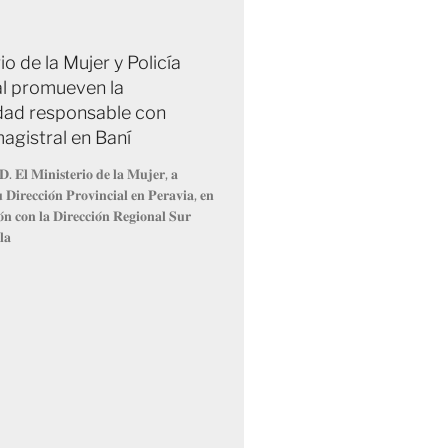
io de la Mujer y Policía
l promueven la
dad responsable con
agistral en Baní
𝐃. 𝐄𝐥 𝐌𝐢𝐧𝐢𝐬𝐭𝐞𝐫𝐢𝐨 𝐝𝐞 𝐥𝐚 𝐌𝐮𝐣𝐞𝐫, 𝐚
𝐮 𝐃𝐢𝐫𝐞𝐜𝐜𝐢𝐨́𝐧 𝐏𝐫𝐨𝐯𝐢𝐧𝐜𝐢𝐚𝐥 𝐞𝐧 𝐏𝐞𝐫𝐚𝐯𝐢𝐚, 𝐞𝐧
𝐨́𝐧 𝐜𝐨𝐧 𝐥𝐚 𝐃𝐢𝐫𝐞𝐜𝐜𝐢𝐨́𝐧 𝐑𝐞𝐠𝐢𝐨𝐧𝐚𝐥 𝐒𝐮𝐫
𝐥𝐚