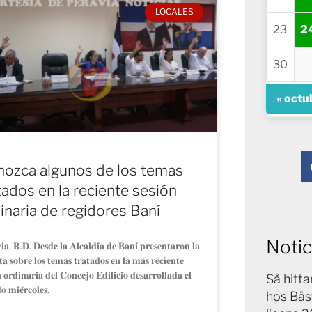
LOCALES
23
2
30
« octu
ozca algunos de los temas
tados en la reciente sesión
inaria de regidores Baní
Notic
𝐢𝐚, 𝐑.𝐃. 𝐃𝐞𝐬𝐝𝐞 𝐥𝐚 𝐀𝐥𝐜𝐚𝐥𝐝𝐢́𝐚 𝐝𝐞 𝐁𝐚𝐧𝐢́ 𝐩𝐫𝐞𝐬𝐞𝐧𝐭𝐚𝐫𝐨𝐧 𝐥𝐚
𝐚 𝐬𝐨𝐛𝐫𝐞 𝐥𝐨𝐬 𝐭𝐞𝐦𝐚𝐬 𝐭𝐫𝐚𝐭𝐚𝐝𝐨𝐬 𝐞𝐧 𝐥𝐚 𝐦𝐚́𝐬 𝐫𝐞𝐜𝐢𝐞𝐧𝐭𝐞
́𝐧 𝐨𝐫𝐝𝐢𝐧𝐚𝐫𝐢𝐚 𝐝𝐞𝐥 𝐂𝐨𝐧𝐜𝐞𝐣𝐨 𝐄𝐝𝐢𝐥𝐢𝐜𝐢𝐨 𝐝𝐞𝐬𝐚𝐫𝐫𝐨𝐥𝐥𝐚𝐝𝐚 𝐞𝐥
Så hitt
𝐨 𝐦𝐢𝐞́𝐫𝐜𝐨𝐥𝐞𝐬.
hos Bäs