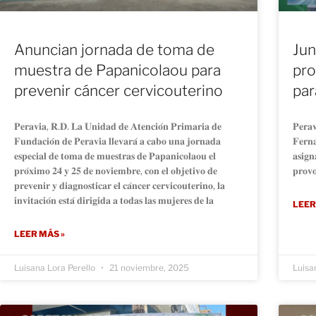
Anuncian jornada de toma de
Jun
muestra de Papanicolaou para
pro
prevenir cáncer cervicouterino
par
𝐏𝐞𝐫𝐚𝐯𝐢𝐚, 𝐑.𝐃. 𝐋𝐚 𝐔𝐧𝐢𝐝𝐚𝐝 𝐝𝐞 𝐀𝐭𝐞𝐧𝐜𝐢𝐨́𝐧 𝐏𝐫𝐢𝐦𝐚𝐫𝐢𝐚 𝐝𝐞
𝐏𝐞𝐫𝐚𝐯
𝐅𝐮𝐧𝐝𝐚𝐜𝐢𝐨́𝐧 𝐝𝐞 𝐏𝐞𝐫𝐚𝐯𝐢𝐚 𝐥𝐥𝐞𝐯𝐚𝐫𝐚́ 𝐚 𝐜𝐚𝐛𝐨 𝐮𝐧𝐚 𝐣𝐨𝐫𝐧𝐚𝐝𝐚
𝐅𝐞𝐫𝐧𝐚
𝐞𝐬𝐩𝐞𝐜𝐢𝐚𝐥 𝐝𝐞 𝐭𝐨𝐦𝐚 𝐝𝐞 𝐦𝐮𝐞𝐬𝐭𝐫𝐚𝐬 𝐝𝐞 𝐏𝐚𝐩𝐚𝐧𝐢𝐜𝐨𝐥𝐚𝐨𝐮 𝐞𝐥
𝐚𝐬𝐢𝐠𝐧
𝐩𝐫𝐨́𝐱𝐢𝐦𝐨 𝟐𝟒 𝐲 𝟐𝟓 𝐝𝐞 𝐧𝐨𝐯𝐢𝐞𝐦𝐛𝐫𝐞, 𝐜𝐨𝐧 𝐞𝐥 𝐨𝐛𝐣𝐞𝐭𝐢𝐯𝐨 𝐝𝐞
𝐩𝐫𝐨𝐯𝐨
𝐩𝐫𝐞𝐯𝐞𝐧𝐢𝐫 𝐲 𝐝𝐢𝐚𝐠𝐧𝐨𝐬𝐭𝐢𝐜𝐚𝐫 𝐞𝐥 𝐜𝐚́𝐧𝐜𝐞𝐫 𝐜𝐞𝐫𝐯𝐢𝐜𝐨𝐮𝐭𝐞𝐫𝐢𝐧𝐨, 𝐥𝐚
𝐢𝐧𝐯𝐢𝐭𝐚𝐜𝐢𝐨́𝐧 𝐞𝐬𝐭𝐚́ 𝐝𝐢𝐫𝐢𝐠𝐢𝐝𝐚 𝐚 𝐭𝐨𝐝𝐚𝐬 𝐥𝐚𝐬 𝐦𝐮𝐣𝐞𝐫𝐞𝐬 𝐝𝐞 𝐥𝐚
LEER
LEER MÁS »
Luisana Lora Perello
21 noviembre, 2025
Luisa