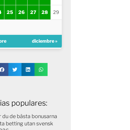
4
25
26
27
28
29
bre
diciembre »
ias populares:
ar du de bästa bonusarna
ta betting utan svensk