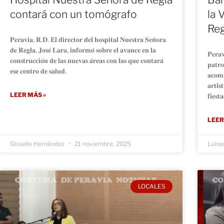
contará con un tomógrafo
la 
Reg
𝐏𝐞𝐫𝐚𝐯𝐢𝐚, 𝐑.𝐃. 𝐄𝐥 𝐝𝐢𝐫𝐞𝐜𝐭𝐨𝐫 𝐝𝐞𝐥 𝐡𝐨𝐬𝐩𝐢𝐭𝐚𝐥 𝐍𝐮𝐞𝐬𝐭𝐫𝐚 𝐒𝐞𝐧̃𝐨𝐫𝐚
𝐝𝐞 𝐑𝐞𝐠𝐥𝐚, 𝐉𝐨𝐬𝐞́ 𝐋𝐚𝐫𝐚, 𝐢𝐧𝐟𝐨𝐫𝐦𝐨́ 𝐬𝐨𝐛𝐫𝐞 𝐞𝐥 𝐚𝐯𝐚𝐧𝐜𝐞 𝐞𝐧 𝐥𝐚
𝐏𝐞𝐫𝐚
𝐜𝐨𝐧𝐬𝐭𝐫𝐮𝐜𝐜𝐢𝐨́𝐧 𝐝𝐞 𝐥𝐚𝐬 𝐧𝐮𝐞𝐯𝐚𝐬 𝐚́𝐫𝐞𝐚𝐬 𝐜𝐨𝐧 𝐥𝐚𝐬 𝐪𝐮𝐞 𝐜𝐨𝐧𝐭𝐚𝐫𝐚́
𝐩𝐚𝐭𝐫𝐨
𝐞𝐬𝐞 𝐜𝐞𝐧𝐭𝐫𝐨 𝐝𝐞 𝐬𝐚𝐥𝐮𝐝.
𝐚𝐜𝐨𝐦𝐩
𝐚𝐫𝐭𝐢́
LEER MÁS »
𝐟𝐢𝐞𝐬𝐭
LEER
Gisselle Hernández
21 noviembre, 2025
Luisa
LOCALES