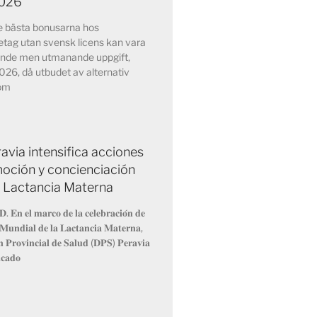
2026
de bästa bonusarna hos
etag utan svensk licens kan vara
nde men utmanande uppgift,
2026, då utbudet av alternativ
nom
avia intensifica acciones
oción y concienciación
a Lactancia Materna
𝐃. 𝐄𝐧 𝐞𝐥 𝐦𝐚𝐫𝐜𝐨 𝐝𝐞 𝐥𝐚 𝐜𝐞𝐥𝐞𝐛𝐫𝐚𝐜𝐢𝐨́𝐧 𝐝𝐞
𝐌𝐮𝐧𝐝𝐢𝐚𝐥 𝐝𝐞 𝐥𝐚 𝐋𝐚𝐜𝐭𝐚𝐧𝐜𝐢𝐚 𝐌𝐚𝐭𝐞𝐫𝐧𝐚,
́𝐧 𝐏𝐫𝐨𝐯𝐢𝐧𝐜𝐢𝐚𝐥 𝐝𝐞 𝐒𝐚𝐥𝐮𝐝 (𝐃𝐏𝐒) 𝐏𝐞𝐫𝐚𝐯𝐢𝐚
𝐢𝐜𝐚𝐝𝐨