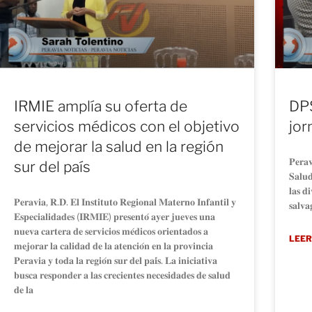
IRMIE amplía su oferta de
DPS
servicios médicos con el objetivo
jor
de mejorar la salud en la región
𝐏𝐞𝐫𝐚𝐯
sur del país
𝐒𝐚𝐥𝐮𝐝
𝐥𝐚𝐬 𝐝
𝐏𝐞𝐫𝐚𝐯𝐢𝐚, 𝐑.𝐃. 𝐄𝐥 𝐈𝐧𝐬𝐭𝐢𝐭𝐮𝐭𝐨 𝐑𝐞𝐠𝐢𝐨𝐧𝐚𝐥 𝐌𝐚𝐭𝐞𝐫𝐧𝐨 𝐈𝐧𝐟𝐚𝐧𝐭𝐢𝐥 𝐲
𝐬𝐚𝐥𝐯𝐚
𝐄𝐬𝐩𝐞𝐜𝐢𝐚𝐥𝐢𝐝𝐚𝐝𝐞𝐬 (𝐈𝐑𝐌𝐈𝐄) 𝐩𝐫𝐞𝐬𝐞𝐧𝐭𝐨́ 𝐚𝐲𝐞𝐫 𝐣𝐮𝐞𝐯𝐞𝐬 𝐮𝐧𝐚
𝐧𝐮𝐞𝐯𝐚 𝐜𝐚𝐫𝐭𝐞𝐫𝐚 𝐝𝐞 𝐬𝐞𝐫𝐯𝐢𝐜𝐢𝐨𝐬 𝐦𝐞́𝐝𝐢𝐜𝐨𝐬 𝐨𝐫𝐢𝐞𝐧𝐭𝐚𝐝𝐨𝐬 𝐚
LEER
𝐦𝐞𝐣𝐨𝐫𝐚𝐫 𝐥𝐚 𝐜𝐚𝐥𝐢𝐝𝐚𝐝 𝐝𝐞 𝐥𝐚 𝐚𝐭𝐞𝐧𝐜𝐢𝐨́𝐧 𝐞𝐧 𝐥𝐚 𝐩𝐫𝐨𝐯𝐢𝐧𝐜𝐢𝐚
𝐏𝐞𝐫𝐚𝐯𝐢𝐚 𝐲 𝐭𝐨𝐝𝐚 𝐥𝐚 𝐫𝐞𝐠𝐢𝐨́𝐧 𝐬𝐮𝐫 𝐝𝐞𝐥 𝐩𝐚𝐢́𝐬. 𝐋𝐚 𝐢𝐧𝐢𝐜𝐢𝐚𝐭𝐢𝐯𝐚
𝐛𝐮𝐬𝐜𝐚 𝐫𝐞𝐬𝐩𝐨𝐧𝐝𝐞𝐫 𝐚 𝐥𝐚𝐬 𝐜𝐫𝐞𝐜𝐢𝐞𝐧𝐭𝐞𝐬 𝐧𝐞𝐜𝐞𝐬𝐢𝐝𝐚𝐝𝐞𝐬 𝐝𝐞 𝐬𝐚𝐥𝐮𝐝
𝐝𝐞 𝐥𝐚