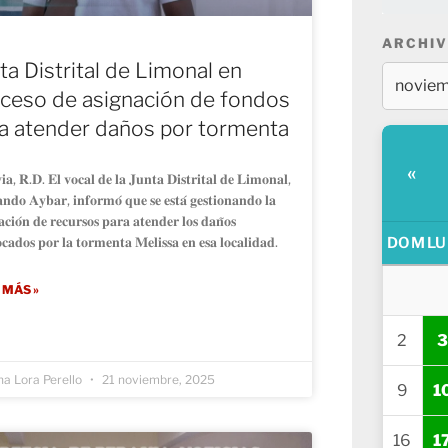
ARCHIV
ta Distrital de Limonal en
ceso de asignación de fondos
a atender daños por tormenta
«
𝐢𝐚, 𝐑.𝐃. 𝐄𝐥 𝐯𝐨𝐜𝐚𝐥 𝐝𝐞 𝐥𝐚 𝐉𝐮𝐧𝐭𝐚 𝐃𝐢𝐬𝐭𝐫𝐢𝐭𝐚𝐥 𝐝𝐞 𝐋𝐢𝐦𝐨𝐧𝐚𝐥,
𝐧𝐝𝐨 𝐀𝐲𝐛𝐚𝐫, 𝐢𝐧𝐟𝐨𝐫𝐦𝐨́ 𝐪𝐮𝐞 𝐬𝐞 𝐞𝐬𝐭𝐚́ 𝐠𝐞𝐬𝐭𝐢𝐨𝐧𝐚𝐧𝐝𝐨 𝐥𝐚
𝐚𝐜𝐢𝐨́𝐧 𝐝𝐞 𝐫𝐞𝐜𝐮𝐫𝐬𝐨𝐬 𝐩𝐚𝐫𝐚 𝐚𝐭𝐞𝐧𝐝𝐞𝐫 𝐥𝐨𝐬 𝐝𝐚𝐧̃𝐨𝐬
𝐜𝐚𝐝𝐨𝐬 𝐩𝐨𝐫 𝐥𝐚 𝐭𝐨𝐫𝐦𝐞𝐧𝐭𝐚 𝐌𝐞𝐥𝐢𝐬𝐬𝐚 𝐞𝐧 𝐞𝐬𝐚 𝐥𝐨𝐜𝐚𝐥𝐢𝐝𝐚𝐝.
DOM
LU
 MÁS »
2
3
na Lora Perello
21 noviembre, 2025
9
1
16
1