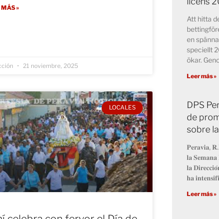
licens 
 MÁS »
Att hitta 
bettingför
en spänna
speciellt 
ökar. Ge
cción
21 noviembre, 2025
Leer más »
DPS Per
LOCALES
de prom
sobre l
𝐏𝐞𝐫𝐚𝐯𝐢𝐚, 𝐑.
𝐥𝐚 𝐒𝐞𝐦𝐚𝐧𝐚 
𝐥𝐚 𝐃𝐢𝐫𝐞𝐜𝐜𝐢
𝐡𝐚 𝐢𝐧𝐭𝐞𝐧𝐬𝐢𝐟
Leer más »
í celebra con fervor el Día de