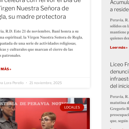
Acumula
Virgen Nuestra Señora de
a resid
la, su madre protectora
𝐏𝐞𝐫𝐚𝐯𝐢𝐚, 𝐑.
𝐬𝐨́𝐥𝐢𝐝𝐨𝐬 𝐞
𝐢𝐚, 𝐑.𝐃. 𝐄𝐬𝐭𝐞 𝟐𝟏 𝐝𝐞 𝐧𝐨𝐯𝐢𝐞𝐦𝐛𝐫𝐞, 𝐁𝐚𝐧𝐢́ 𝐡𝐨𝐧𝐫𝐚 𝐚 𝐬𝐮
𝐦𝐚𝐧𝐭𝐢𝐞𝐧𝐞 𝐩
𝐧𝐚 𝐞𝐬𝐩𝐢𝐫𝐢𝐭𝐮𝐚𝐥, 𝐥𝐚 𝐕𝐢𝐫𝐠𝐞𝐧 𝐍𝐮𝐞𝐬𝐭𝐫𝐚 𝐒𝐞𝐧̃𝐨𝐫𝐚 𝐝𝐞 𝐑𝐞𝐠𝐥𝐚,
𝐪𝐮𝐢𝐞𝐧𝐞𝐬 𝐝𝐞
𝐚𝐧̃𝐚𝐝𝐚 𝐝𝐞 𝐮𝐧𝐚 𝐬𝐞𝐫𝐢𝐞 𝐝𝐞 𝐚𝐜𝐭𝐢𝐯𝐢𝐝𝐚𝐝𝐞𝐬 𝐫𝐞𝐥𝐢𝐠𝐢𝐨𝐬𝐚𝐬,
Leer más »
𝐭𝐢𝐜𝐚𝐬 𝐲 𝐜𝐮𝐥𝐭𝐮𝐫𝐚𝐥𝐞𝐬 𝐪𝐮𝐞 𝐦𝐚𝐫𝐜𝐚𝐧 𝐞𝐥 𝐜𝐢𝐞𝐫𝐫𝐞 𝐝𝐞 𝐥𝐚𝐬
𝐬 𝐩𝐚𝐭𝐫𝐨𝐧𝐚𝐥𝐞𝐬.
Liceo Fr
 MÁS »
denunci
infraest
na Lora Perello
21 noviembre, 2025
del inic
𝐏𝐞𝐫𝐚𝐯𝐢𝐚, 𝐑.
𝐦𝐚𝐭𝐮𝐭𝐢𝐧𝐚 𝐝
LOCALES
𝐆𝐫𝐞𝐠𝐨𝐫𝐢𝐨 𝐁
𝐩𝐫𝐞𝐨𝐜𝐮𝐩𝐚𝐜𝐢
𝐪𝐮𝐞, 𝐬𝐞𝐠𝐮́𝐧 