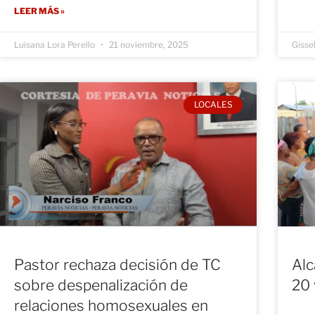
LEER MÁS »
Luisana Lora Perello
21 noviembre, 2025
Gisse
LOCALES
Pastor rechaza decisión de TC
Alc
sobre despenalización de
20 
relaciones homosexuales en