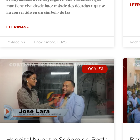
LEER
𝐦𝐚𝐧𝐭𝐢𝐞𝐧𝐞 𝐯𝐢𝐯𝐚 𝐝𝐞𝐬𝐝𝐞 𝐡𝐚𝐜𝐞 𝐦𝐚́𝐬 𝐝𝐞 𝐝𝐨𝐬 𝐝𝐞́𝐜𝐚𝐝𝐚𝐬 𝐲 𝐪𝐮𝐞 𝐬𝐞
𝐡𝐚 𝐜𝐨𝐧𝐯𝐞𝐫𝐭𝐢𝐝𝐨 𝐞𝐧 𝐮𝐧 𝐬𝐢́𝐦𝐛𝐨𝐥𝐨 𝐝𝐞 𝐥𝐚𝐬
LEER MÁS »
Redacción
21 noviembre, 2025
Reda
LOCALES
Hospital Nuestra Señora de Regla
Ban