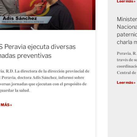
Leer más »
Minister
Naciona
paterni
charla m
 Peravia ejecuta diversas
𝐏𝐞𝐫𝐚𝐯𝐢𝐚, 𝐑.
nadas preventivas
𝐭𝐫𝐚𝐯𝐞́𝐬 𝐝𝐞 𝐬
𝐜𝐨𝐨𝐫𝐝𝐢𝐧𝐚𝐜𝐢
𝐢𝐚, 𝐑.𝐃. 𝐋𝐚 𝐝𝐢𝐫𝐞𝐜𝐭𝐨𝐫𝐚 𝐝𝐞 𝐥𝐚 𝐝𝐢𝐫𝐞𝐜𝐜𝐢𝐨́𝐧 𝐩𝐫𝐨𝐯𝐢𝐧𝐜𝐢𝐚𝐥 𝐝𝐞
𝐂𝐞𝐧𝐭𝐫𝐚𝐥 𝐝𝐞 
 𝐏𝐞𝐫𝐚𝐯𝐢𝐚, 𝐝𝐨𝐜𝐭𝐨𝐫𝐚 𝐀𝐝𝐢́𝐬 𝐒𝐚́𝐧𝐜𝐡𝐞𝐳, 𝐢𝐧𝐟𝐨𝐫𝐦𝐨́ 𝐬𝐨𝐛𝐫𝐞
Leer más »
𝐯𝐞𝐫𝐬𝐚𝐬 𝐣𝐨𝐫𝐧𝐚𝐝𝐚𝐬 𝐪𝐮𝐞 𝐞𝐣𝐞𝐜𝐮𝐭𝐚𝐧 𝐜𝐨𝐧 𝐞𝐥 𝐩𝐫𝐨𝐩𝐨́𝐬𝐢𝐭𝐨 𝐝𝐞
𝐠𝐮𝐚𝐫𝐝𝐚𝐫 𝐥𝐚 𝐬𝐚𝐥𝐮𝐝.
 MÁS »