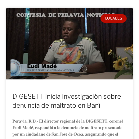
LOCALES
DIGESETT inicia investigación sobre
denuncia de maltrato en Baní
𝐏𝐞𝐫𝐚𝐯𝐢𝐚, 𝐑.𝐃.- 𝐄𝐥 𝐝𝐢𝐫𝐞𝐜𝐭𝐨𝐫 𝐫𝐞𝐠𝐢𝐨𝐧𝐚𝐥 𝐝𝐞 𝐥𝐚 𝐃𝐈𝐆𝐄𝐒𝐄𝐓𝐓, 𝐜𝐨𝐫𝐨𝐧𝐞𝐥
𝐄𝐮𝐝𝐢 𝐌𝐚𝐝𝐞́, 𝐫𝐞𝐬𝐩𝐨𝐧𝐝𝐢𝐨́ 𝐚 𝐥𝐚 𝐝𝐞𝐧𝐮𝐧𝐜𝐢𝐚 𝐝𝐞 𝐦𝐚𝐥𝐭𝐫𝐚𝐭𝐨 𝐩𝐫𝐞𝐬𝐞𝐧𝐭𝐚𝐝𝐚
𝐩𝐨𝐫 𝐮𝐧 𝐜𝐢𝐮𝐝𝐚𝐝𝐚𝐧𝐨 𝐝𝐞 𝐒𝐚𝐧 𝐉𝐨𝐬𝐞́ 𝐝𝐞 𝐎𝐜𝐨𝐚, 𝐚𝐬𝐞𝐠𝐮𝐫𝐚𝐧𝐝𝐨 𝐪𝐮𝐞 𝐞𝐥