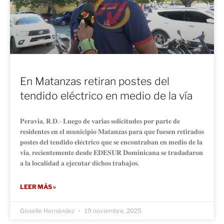
En Matanzas retiran postes del
tendido eléctrico en medio de la vía
𝐏𝐞𝐫𝐚𝐯𝐢𝐚, 𝐑.𝐃.- 𝐋𝐮𝐞𝐠𝐨 𝐝𝐞 𝐯𝐚𝐫𝐢𝐚𝐬 𝐬𝐨𝐥𝐢𝐜𝐢𝐭𝐮𝐝𝐞𝐬 𝐩𝐨𝐫 𝐩𝐚𝐫𝐭𝐞 𝐝𝐞
𝐫𝐞𝐬𝐢𝐝𝐞𝐧𝐭𝐞𝐬 𝐞𝐧 𝐞𝐥 𝐦𝐮𝐧𝐢𝐜𝐢𝐩𝐢𝐨 𝐌𝐚𝐭𝐚𝐧𝐳𝐚𝐬 𝐩𝐚𝐫𝐚 𝐪𝐮𝐞 𝐟𝐮𝐞𝐬𝐞𝐧 𝐫𝐞𝐭𝐢𝐫𝐚𝐝𝐨𝐬
𝐩𝐨𝐬𝐭𝐞𝐬 𝐝𝐞𝐥 𝐭𝐞𝐧𝐝𝐢𝐝𝐨 𝐞𝐥𝐞́𝐜𝐭𝐫𝐢𝐜𝐨 𝐪𝐮𝐞 𝐬𝐞 𝐞𝐧𝐜𝐨𝐧𝐭𝐫𝐚𝐛𝐚𝐧 𝐞𝐧 𝐦𝐞𝐝𝐢𝐨 𝐝𝐞 𝐥𝐚
𝐯𝐢́𝐚, 𝐫𝐞𝐜𝐢𝐞𝐧𝐭𝐞𝐦𝐞𝐧𝐭𝐞 𝐝𝐞𝐬𝐝𝐞 𝐄𝐃𝐄𝐒𝐔𝐑 𝐃𝐨𝐦𝐢𝐧𝐢𝐜𝐚𝐧𝐚 𝐬𝐞 𝐭𝐫𝐚𝐬𝐥𝐚𝐝𝐚𝐫𝐨𝐧
𝐚 𝐥𝐚 𝐥𝐨𝐜𝐚𝐥𝐢𝐝𝐚𝐝 𝐚 𝐞𝐣𝐞𝐜𝐮𝐭𝐚𝐫 𝐝𝐢𝐜𝐡𝐨𝐬 𝐭𝐫𝐚𝐛𝐚𝐣𝐨𝐬.
LEER MÁS »
Gisselle Hernández
19 noviembre, 2025