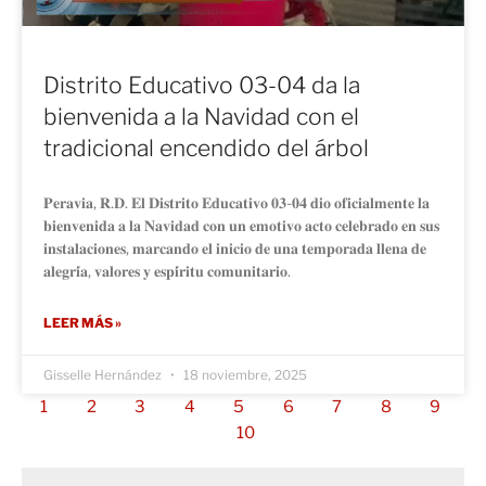
Distrito Educativo 03-04 da la
bienvenida a la Navidad con el
tradicional encendido del árbol
𝐏𝐞𝐫𝐚𝐯𝐢𝐚, 𝐑.𝐃. 𝐄𝐥 𝐃𝐢𝐬𝐭𝐫𝐢𝐭𝐨 𝐄𝐝𝐮𝐜𝐚𝐭𝐢𝐯𝐨 𝟎𝟑-𝟎𝟒 𝐝𝐢𝐨 𝐨𝐟𝐢𝐜𝐢𝐚𝐥𝐦𝐞𝐧𝐭𝐞 𝐥𝐚
𝐛𝐢𝐞𝐧𝐯𝐞𝐧𝐢𝐝𝐚 𝐚 𝐥𝐚 𝐍𝐚𝐯𝐢𝐝𝐚𝐝 𝐜𝐨𝐧 𝐮𝐧 𝐞𝐦𝐨𝐭𝐢𝐯𝐨 𝐚𝐜𝐭𝐨 𝐜𝐞𝐥𝐞𝐛𝐫𝐚𝐝𝐨 𝐞𝐧 𝐬𝐮𝐬
𝐢𝐧𝐬𝐭𝐚𝐥𝐚𝐜𝐢𝐨𝐧𝐞𝐬, 𝐦𝐚𝐫𝐜𝐚𝐧𝐝𝐨 𝐞𝐥 𝐢𝐧𝐢𝐜𝐢𝐨 𝐝𝐞 𝐮𝐧𝐚 𝐭𝐞𝐦𝐩𝐨𝐫𝐚𝐝𝐚 𝐥𝐥𝐞𝐧𝐚 𝐝𝐞
𝐚𝐥𝐞𝐠𝐫𝐢́𝐚, 𝐯𝐚𝐥𝐨𝐫𝐞𝐬 𝐲 𝐞𝐬𝐩𝐢́𝐫𝐢𝐭𝐮 𝐜𝐨𝐦𝐮𝐧𝐢𝐭𝐚𝐫𝐢𝐨.
LEER MÁS »
Gisselle Hernández
18 noviembre, 2025
1
2
3
4
5
6
7
8
9
10