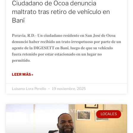
Ciudadano de Ocoa denuncia
maltrato tras retiro de vehículo en
Baní
𝐏𝐞𝐫𝐚𝐯𝐢𝐚, 𝐑.𝐃.- 𝐔𝐧 𝐜𝐢𝐮𝐝𝐚𝐝𝐚𝐧𝐨 𝐫𝐞𝐬𝐢𝐝𝐞𝐧𝐭𝐞 𝐞𝐧 𝐒𝐚𝐧 𝐉𝐨𝐬𝐞́ 𝐝𝐞 𝐎𝐜𝐨𝐚
𝐝𝐞𝐧𝐮𝐧𝐜𝐢𝐨́ 𝐡𝐚𝐛𝐞𝐫 𝐫𝐞𝐜𝐢𝐛𝐢𝐝𝐨 𝐮𝐧 𝐭𝐫𝐚𝐭𝐨 𝐢𝐫𝐫𝐞𝐬𝐩𝐞𝐭𝐮𝐨𝐬𝐨 𝐩𝐨𝐫 𝐩𝐚𝐫𝐭𝐞 𝐝𝐞 𝐮𝐧
𝐚𝐠𝐞𝐧𝐭𝐞 𝐝𝐞 𝐥𝐚 𝐃𝐈𝐆𝐄𝐒𝐄𝐓𝐓 𝐞𝐧 𝐁𝐚𝐧𝐢́, 𝐥𝐮𝐞𝐠𝐨 𝐝𝐞 𝐪𝐮𝐞 𝐬𝐮 𝐯𝐞𝐡𝐢́𝐜𝐮𝐥𝐨
𝐟𝐮𝐞𝐫𝐚 𝐫𝐞𝐭𝐞𝐧𝐢𝐝𝐨 𝐩𝐨𝐫 𝐞𝐬𝐭𝐚𝐫 𝐞𝐬𝐭𝐚𝐜𝐢𝐨𝐧𝐚𝐝𝐨 𝐞𝐧 𝐮𝐧 𝐥𝐮𝐠𝐚𝐫 𝐧𝐨
𝐩𝐞𝐫𝐦𝐢𝐭𝐢𝐝𝐨.
LEER MÁS »
Luisana Lora Perello
19 noviembre, 2025
LOCALES