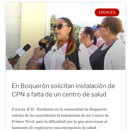
LOCALES
En Boquerón solicitan instalación de
CPN a falta de un centro de salud
𝐏𝐞𝐫𝐚𝐯𝐢𝐚, 𝐑.𝐃.- 𝐑𝐞𝐬𝐢𝐝𝐞𝐧𝐭𝐞 𝐞𝐧 𝐥𝐚 𝐜𝐨𝐦𝐮𝐧𝐢𝐝𝐚𝐝 𝐝𝐞 𝐁𝐨𝐪𝐮𝐞𝐫𝐨́𝐧
𝐬𝐨𝐥𝐢𝐜𝐢𝐭𝐚 𝐝𝐞 𝐥𝐚𝐬 𝐚𝐮𝐭𝐨𝐫𝐢𝐝𝐚𝐝𝐞𝐬 𝐥𝐚 𝐢𝐧𝐬𝐭𝐚𝐥𝐚𝐜𝐢𝐨́𝐧 𝐝𝐞 𝐮𝐧 𝐂𝐞𝐧𝐭𝐫𝐨 𝐝𝐞
𝐏𝐫𝐢𝐦𝐞𝐫 𝐍𝐢𝐯𝐞𝐥, 𝐚𝐧𝐭𝐞 𝐥𝐚 𝐝𝐢𝐟𝐢𝐜𝐮𝐥𝐭𝐚𝐝 𝐩𝐨𝐫 𝐥𝐚 𝐪𝐮𝐞 𝐚𝐭𝐫𝐚𝐯𝐢𝐞𝐬𝐚𝐧 𝐚𝐥
𝐦𝐨𝐦𝐞𝐧𝐭𝐨 𝐝𝐞 𝐫𝐞𝐠𝐢𝐬𝐭𝐫𝐚𝐫𝐬𝐞 𝐮𝐧𝐚 𝐞𝐦𝐞𝐫𝐠𝐞𝐧𝐜𝐢𝐚 𝐝𝐞 𝐬𝐚𝐥𝐮𝐝.