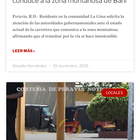
conduce a la zona montañosa de Baní
𝐏𝐞𝐫𝐚𝐯𝐢𝐚, 𝐑.𝐃.- 𝐑𝐞𝐬𝐢𝐝𝐞𝐧𝐭𝐞 𝐞𝐧 𝐥𝐚 𝐜𝐨𝐦𝐮𝐧𝐢𝐝𝐚𝐝 𝐋𝐚 𝐆𝐢𝐧𝐚 𝐬𝐨𝐥𝐢𝐜𝐢𝐭𝐚 𝐥𝐚
𝐚𝐭𝐞𝐧𝐜𝐢𝐨́𝐧 𝐝𝐞 𝐥𝐚𝐬 𝐚𝐮𝐭𝐨𝐫𝐢𝐝𝐚𝐝𝐞𝐬 𝐠𝐮𝐛𝐞𝐫𝐧𝐚𝐦𝐞𝐧𝐭𝐚𝐥𝐞𝐬 𝐚𝐧𝐭𝐞 𝐞𝐥 𝐞𝐬𝐭𝐚𝐝𝐨
𝐚𝐜𝐭𝐮𝐚𝐥 𝐝𝐞 𝐥𝐚 𝐜𝐚𝐫𝐫𝐞𝐭𝐞𝐫𝐚 𝐪𝐮𝐞 𝐜𝐨𝐦𝐮𝐧𝐢𝐜𝐚 𝐚 𝐥𝐚 𝐳𝐨𝐧𝐚 𝐦𝐨𝐧𝐭𝐚𝐧̃𝐨𝐬𝐚,
𝐚𝐟𝐢𝐫𝐦𝐚𝐧𝐝𝐨 𝐪𝐮𝐞 𝐞𝐥 𝐭𝐫𝐚𝐧𝐬𝐢𝐭𝐚𝐫 𝐩𝐨𝐫 𝐥𝐚 𝐯𝐢́𝐚 𝐬𝐞 𝐡𝐚𝐜𝐞 𝐢𝐧𝐬𝐨𝐬𝐭𝐞𝐧𝐢𝐛𝐥𝐞.
LEER MÁS »
Gisselle Hernández
19 noviembre, 2025
LOCALES