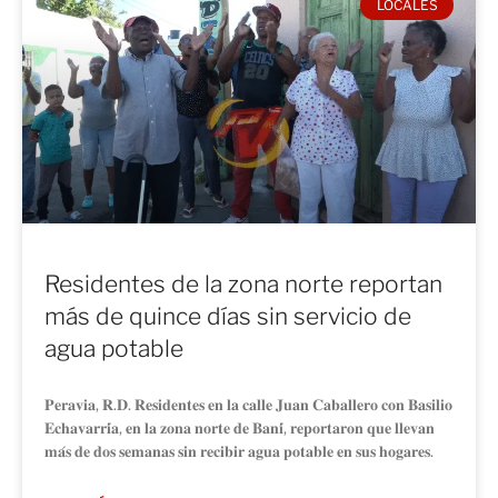
LOCALES
Residentes de la zona norte reportan
más de quince días sin servicio de
agua potable
𝐏𝐞𝐫𝐚𝐯𝐢𝐚, 𝐑.𝐃. 𝐑𝐞𝐬𝐢𝐝𝐞𝐧𝐭𝐞𝐬 𝐞𝐧 𝐥𝐚 𝐜𝐚𝐥𝐥𝐞 𝐉𝐮𝐚𝐧 𝐂𝐚𝐛𝐚𝐥𝐥𝐞𝐫𝐨 𝐜𝐨𝐧 𝐁𝐚𝐬𝐢𝐥𝐢𝐨
𝐄𝐜𝐡𝐚𝐯𝐚𝐫𝐫𝐢́𝐚, 𝐞𝐧 𝐥𝐚 𝐳𝐨𝐧𝐚 𝐧𝐨𝐫𝐭𝐞 𝐝𝐞 𝐁𝐚𝐧𝐢́, 𝐫𝐞𝐩𝐨𝐫𝐭𝐚𝐫𝐨𝐧 𝐪𝐮𝐞 𝐥𝐥𝐞𝐯𝐚𝐧
𝐦𝐚́𝐬 𝐝𝐞 𝐝𝐨𝐬 𝐬𝐞𝐦𝐚𝐧𝐚𝐬 𝐬𝐢𝐧 𝐫𝐞𝐜𝐢𝐛𝐢𝐫 𝐚𝐠𝐮𝐚 𝐩𝐨𝐭𝐚𝐛𝐥𝐞 𝐞𝐧 𝐬𝐮𝐬 𝐡𝐨𝐠𝐚𝐫𝐞𝐬.