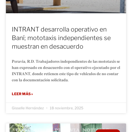
INTRANT desarrolla operativo en
Baní; mototaxis independientes se
muestran en desacuerdo
𝐏𝐞𝐫𝐚𝐯𝐢𝐚, 𝐑.𝐃. 𝐓𝐫𝐚𝐛𝐚𝐣𝐚𝐝𝐨𝐫𝐞𝐬 𝐢𝐧𝐝𝐞𝐩𝐞𝐧𝐝𝐢𝐞𝐧𝐭𝐞𝐬 𝐝𝐞 𝐥𝐚𝐬 𝐦𝐨𝐭𝐨𝐭𝐚𝐱𝐢𝐬 𝐬𝐞
𝐡𝐚𝐧 𝐞𝐱𝐩𝐫𝐞𝐬𝐚𝐝𝐨 𝐞𝐧 𝐝𝐞𝐬𝐚𝐜𝐮𝐞𝐫𝐝𝐨 𝐜𝐨𝐧 𝐞𝐥 𝐨𝐩𝐞𝐫𝐚𝐭𝐢𝐯𝐨 𝐞𝐣𝐞𝐜𝐮𝐭𝐚𝐝𝐨 𝐩𝐨𝐫 𝐞𝐥
𝐈𝐍𝐓𝐑𝐀𝐍𝐓, 𝐝𝐨𝐧𝐝𝐞 𝐫𝐞𝐭𝐢𝐞𝐧𝐞𝐧 𝐞𝐬𝐭𝐞 𝐭𝐢𝐩𝐨 𝐝𝐞 𝐯𝐞𝐡𝐢́𝐜𝐮𝐥𝐨𝐬 𝐝𝐞 𝐧𝐨 𝐜𝐨𝐧𝐭𝐚𝐫
𝐜𝐨𝐧 𝐥𝐚 𝐝𝐨𝐜𝐮𝐦𝐞𝐧𝐭𝐚𝐜𝐢𝐨́𝐧 𝐬𝐨𝐥𝐢𝐜𝐢𝐭𝐚𝐝𝐚.
LEER MÁS »
Gisselle Hernández
18 noviembre, 2025