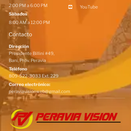
2:00 PM a 6:00 PM
YouTube
Sábados
8:00 AM a 12:00 PM
Contacto
Dirección
Presidente Billini #49,
Baní, Prov. Peravia
Teléfono
809-522-3033 Ext. 229
Correo electrónico:
peraviavisionweb@gmail.com