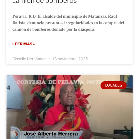
camión de bomberos
𝐏𝐞𝐫𝐚𝐯𝐢𝐚, 𝐑.𝐃. 𝐄𝐥 𝐚𝐥𝐜𝐚𝐥𝐝𝐞 𝐝𝐞𝐥 𝐦𝐮𝐧𝐢𝐜𝐢𝐩𝐢𝐨 𝐝𝐞 𝐌𝐚𝐭𝐚𝐧𝐳𝐚𝐬, 𝐑𝐚𝐮́𝐥
𝐁𝐚𝐭𝐢𝐬𝐭𝐚, 𝐝𝐞𝐧𝐮𝐧𝐜𝐢𝐨́ 𝐩𝐫𝐞𝐬𝐮𝐧𝐭𝐚𝐬 𝐢𝐫𝐫𝐞𝐠𝐮𝐥𝐚𝐫𝐢𝐝𝐚𝐝𝐞𝐬 𝐞𝐧 𝐥𝐚 𝐜𝐨𝐦𝐩𝐫𝐚 𝐝𝐞𝐥
𝐜𝐚𝐦𝐢𝐨́𝐧 𝐝𝐞 𝐛𝐨𝐦𝐛𝐞𝐫𝐨𝐬 𝐝𝐨𝐧𝐚𝐝𝐨 𝐩𝐨𝐫 𝐥𝐚 𝐝𝐢𝐚́𝐬𝐩𝐨𝐫𝐚.
LEER MÁS »
Gisselle Hernández
18 noviembre, 2025
LOCALES