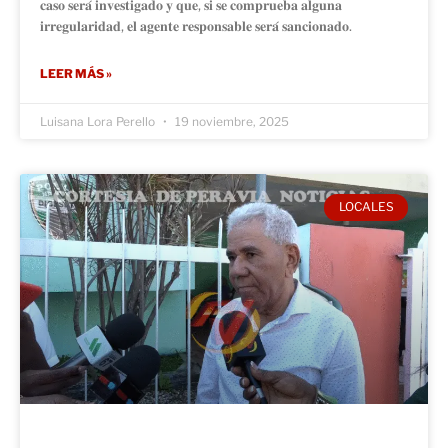
𝐜𝐚𝐬𝐨 𝐬𝐞𝐫𝐚́ 𝐢𝐧𝐯𝐞𝐬𝐭𝐢𝐠𝐚𝐝𝐨 𝐲 𝐪𝐮𝐞, 𝐬𝐢 𝐬𝐞 𝐜𝐨𝐦𝐩𝐫𝐮𝐞𝐛𝐚 𝐚𝐥𝐠𝐮𝐧𝐚
𝐢𝐫𝐫𝐞𝐠𝐮𝐥𝐚𝐫𝐢𝐝𝐚𝐝, 𝐞𝐥 𝐚𝐠𝐞𝐧𝐭𝐞 𝐫𝐞𝐬𝐩𝐨𝐧𝐬𝐚𝐛𝐥𝐞 𝐬𝐞𝐫𝐚́ 𝐬𝐚𝐧𝐜𝐢𝐨𝐧𝐚𝐝𝐨.
LEER MÁS »
Luisana Lora Perello
19 noviembre, 2025
LOCALES