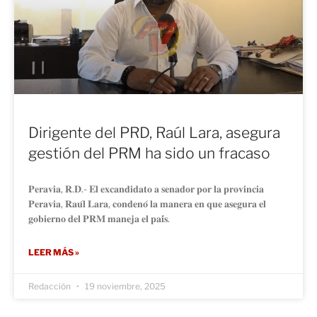
Dirigente del PRD, Raúl Lara, asegura
gestión del PRM ha sido un fracaso
𝐏𝐞𝐫𝐚𝐯𝐢𝐚, 𝐑.𝐃.- 𝐄𝐥 𝐞𝐱𝐜𝐚𝐧𝐝𝐢𝐝𝐚𝐭𝐨 𝐚 𝐬𝐞𝐧𝐚𝐝𝐨𝐫 𝐩𝐨𝐫 𝐥𝐚 𝐩𝐫𝐨𝐯𝐢𝐧𝐜𝐢𝐚
𝐏𝐞𝐫𝐚𝐯𝐢𝐚, 𝐑𝐚𝐮́𝐥 𝐋𝐚𝐫𝐚, 𝐜𝐨𝐧𝐝𝐞𝐧𝐨́ 𝐥𝐚 𝐦𝐚𝐧𝐞𝐫𝐚 𝐞𝐧 𝐪𝐮𝐞 𝐚𝐬𝐞𝐠𝐮𝐫𝐚 𝐞𝐥
𝐠𝐨𝐛𝐢𝐞𝐫𝐧𝐨 𝐝𝐞𝐥 𝐏𝐑𝐌 𝐦𝐚𝐧𝐞𝐣𝐚 𝐞𝐥 𝐩𝐚𝐢́𝐬.
LEER MÁS »
Redacción
19 noviembre, 2025