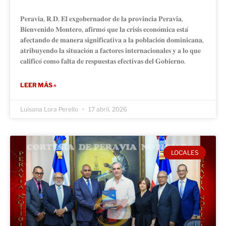
𝐏𝐞𝐫𝐚𝐯𝐢𝐚, 𝐑.𝐃. 𝐄𝐥 𝐞𝐱𝐠𝐨𝐛𝐞𝐫𝐧𝐚𝐝𝐨𝐫 𝐝𝐞 𝐥𝐚 𝐩𝐫𝐨𝐯𝐢𝐧𝐜𝐢𝐚 𝐏𝐞𝐫𝐚𝐯𝐢𝐚,
𝐁𝐢𝐞𝐧𝐯𝐞𝐧𝐢𝐝𝐨 𝐌𝐨𝐧𝐭𝐞𝐫𝐨, 𝐚𝐟𝐢𝐫𝐦𝐨́ 𝐪𝐮𝐞 𝐥𝐚 𝐜𝐫𝐢𝐬𝐢𝐬 𝐞𝐜𝐨𝐧𝐨́𝐦𝐢𝐜𝐚 𝐞𝐬𝐭𝐚́
𝐚𝐟𝐞𝐜𝐭𝐚𝐧𝐝𝐨 𝐝𝐞 𝐦𝐚𝐧𝐞𝐫𝐚 𝐬𝐢𝐠𝐧𝐢𝐟𝐢𝐜𝐚𝐭𝐢𝐯𝐚 𝐚 𝐥𝐚 𝐩𝐨𝐛𝐥𝐚𝐜𝐢𝐨́𝐧 𝐝𝐨𝐦𝐢𝐧𝐢𝐜𝐚𝐧𝐚,
𝐚𝐭𝐫𝐢𝐛𝐮𝐲𝐞𝐧𝐝𝐨 𝐥𝐚 𝐬𝐢𝐭𝐮𝐚𝐜𝐢𝐨́𝐧 𝐚 𝐟𝐚𝐜𝐭𝐨𝐫𝐞𝐬 𝐢𝐧𝐭𝐞𝐫𝐧𝐚𝐜𝐢𝐨𝐧𝐚𝐥𝐞𝐬 𝐲 𝐚 𝐥𝐨 𝐪𝐮𝐞
𝐜𝐚𝐥𝐢𝐟𝐢𝐜𝐨́ 𝐜𝐨𝐦𝐨 𝐟𝐚𝐥𝐭𝐚 𝐝𝐞 𝐫𝐞𝐬𝐩𝐮𝐞𝐬𝐭𝐚𝐬 𝐞𝐟𝐞𝐜𝐭𝐢𝐯𝐚𝐬 𝐝𝐞𝐥 𝐆𝐨𝐛𝐢𝐞𝐫𝐧𝐨.
LEER MÁS »
Luisana Lora Perello
17 abril, 2026
LOCALES