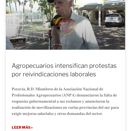
Agropecuarios intensifican protestas
por reivindicaciones laborales
𝐏𝐞𝐫𝐚𝐯𝐢𝐚, 𝐑.𝐃. 𝐌𝐢𝐞𝐦𝐛𝐫𝐨𝐬 𝐝𝐞 𝐥𝐚 𝐀𝐬𝐨𝐜𝐢𝐚𝐜𝐢𝐨́𝐧 𝐍𝐚𝐜𝐢𝐨𝐧𝐚𝐥 𝐝𝐞
𝐏𝐫𝐨𝐟𝐞𝐬𝐢𝐨𝐧𝐚𝐥𝐞𝐬 𝐀𝐠𝐫𝐨𝐩𝐞𝐜𝐮𝐚𝐫𝐢𝐨𝐬 (𝐀𝐍𝐏𝐀) 𝐝𝐞𝐧𝐮𝐧𝐜𝐢𝐚𝐫𝐨𝐧 𝐥𝐚 𝐟𝐚𝐥𝐭𝐚 𝐝𝐞
𝐫𝐞𝐬𝐩𝐮𝐞𝐬𝐭𝐚 𝐠𝐮𝐛𝐞𝐫𝐧𝐚𝐦𝐞𝐧𝐭𝐚𝐥 𝐚 𝐬𝐮𝐬 𝐫𝐞𝐜𝐥𝐚𝐦𝐨𝐬 𝐲 𝐚𝐧𝐮𝐧𝐜𝐢𝐚𝐫𝐨𝐧 𝐥𝐚
𝐫𝐞𝐚𝐥𝐢𝐳𝐚𝐜𝐢𝐨́𝐧 𝐝𝐞 𝐦𝐨𝐯𝐢𝐥𝐢𝐳𝐚𝐜𝐢𝐨𝐧𝐞𝐬 𝐞𝐧 𝐯𝐚𝐫𝐢𝐚𝐬 𝐩𝐫𝐨𝐯𝐢𝐧𝐜𝐢𝐚𝐬 𝐝𝐞𝐥 𝐬𝐮𝐫 𝐩𝐚𝐫𝐚
𝐞𝐱𝐢𝐠𝐢𝐫 𝐦𝐞𝐣𝐨𝐫𝐚𝐬 𝐬𝐚𝐥𝐚𝐫𝐢𝐚𝐥𝐞𝐬 𝐲 𝐨𝐭𝐫𝐚𝐬 𝐝𝐞𝐦𝐚𝐧𝐝𝐚𝐬 𝐝𝐞𝐥 𝐬𝐞𝐜𝐭𝐨𝐫.
LEER MÁS »