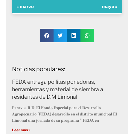
« marzo
mayo »
Noticias populares:
FEDA entrega pollitas ponedoras,
herramientas y material de siembra a
residentes de D.M Limonal
𝐏𝐞𝐫𝐚𝐯𝐢𝐚, 𝐑.𝐃. 𝐄𝐥 𝐅𝐨𝐧𝐝𝐨 𝐄𝐬𝐩𝐞𝐜𝐢𝐚𝐥 𝐩𝐚𝐫𝐚 𝐞𝐥 𝐃𝐞𝐬𝐚𝐫𝐫𝐨𝐥𝐥𝐨
𝐀𝐠𝐫𝐨𝐩𝐞𝐜𝐮𝐚𝐫𝐢𝐨 (𝐅𝐄𝐃𝐀) 𝐝𝐞𝐬𝐚𝐫𝐫𝐨𝐥𝐥𝐨́ 𝐞𝐧 𝐞𝐥 𝐝𝐢𝐬𝐭𝐫𝐢𝐭𝐨 𝐦𝐮𝐧𝐢𝐜𝐢𝐩𝐚𝐥 𝐄𝐥
𝐋𝐢𝐦𝐨𝐧𝐚𝐥 𝐮𝐧𝐚 𝐣𝐨𝐫𝐧𝐚𝐝𝐚 𝐝𝐞 𝐬𝐮 𝐩𝐫𝐨𝐠𝐫𝐚𝐦𝐚 “ 𝐅𝐄𝐃𝐀 𝐞𝐧
Leer más »