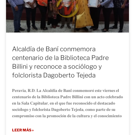
Alcaldía de Baní conmemora
centenario de la Biblioteca Padre
Billini y reconoce a sociólogo y
folclorista Dagoberto Tejeda
𝐏𝐞𝐫𝐚𝐯𝐢𝐚, 𝐑.𝐃. 𝐋𝐚 𝐀𝐥𝐜𝐚𝐥𝐝𝐢́𝐚 𝐝𝐞 𝐁𝐚𝐧𝐢́ 𝐜𝐨𝐧𝐦𝐞𝐦𝐨𝐫𝐨́ 𝐞𝐬𝐭𝐞 𝐯𝐢𝐞𝐫𝐧𝐞𝐬 𝐞𝐥
𝐜𝐞𝐧𝐭𝐞𝐧𝐚𝐫𝐢𝐨 𝐝𝐞 𝐥𝐚 𝐁𝐢𝐛𝐥𝐢𝐨𝐭𝐞𝐜𝐚 𝐏𝐚𝐝𝐫𝐞 𝐁𝐢𝐥𝐥𝐢𝐧𝐢 𝐜𝐨𝐧 𝐮𝐧 𝐚𝐜𝐭𝐨 𝐜𝐞𝐥𝐞𝐛𝐫𝐚𝐝𝐨
𝐞𝐧 𝐥𝐚 𝐒𝐚𝐥𝐚 𝐂𝐚𝐩𝐢𝐭𝐮𝐥𝐚𝐫, 𝐞𝐧 𝐞𝐥 𝐪𝐮𝐞 𝐟𝐮𝐞 𝐫𝐞𝐜𝐨𝐧𝐨𝐜𝐢𝐝𝐨 𝐞𝐥 𝐝𝐞𝐬𝐭𝐚𝐜𝐚𝐝𝐨
𝐬𝐨𝐜𝐢𝐨́𝐥𝐨𝐠𝐨 𝐲 𝐟𝐨𝐥𝐜𝐥𝐨𝐫𝐢𝐬𝐭𝐚 𝐃𝐚𝐠𝐨𝐛𝐞𝐫𝐭𝐨 𝐓𝐞𝐣𝐞𝐝𝐚, 𝐜𝐨𝐦𝐨 𝐩𝐚𝐫𝐭𝐞 𝐝𝐞 𝐬𝐮
𝐜𝐨𝐦𝐩𝐫𝐨𝐦𝐢𝐬𝐨 𝐜𝐨𝐧 𝐥𝐚 𝐩𝐫𝐨𝐦𝐨𝐜𝐢𝐨́𝐧 𝐝𝐞 𝐥𝐚 𝐜𝐮𝐥𝐭𝐮𝐫𝐚 𝐲 𝐞𝐥 𝐜𝐨𝐧𝐨𝐜𝐢𝐦𝐢𝐞𝐧𝐭𝐨
LEER MÁS »