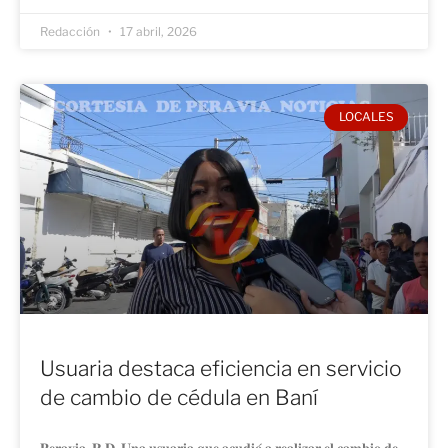
Redacción
17 abril, 2026
LOCALES
Usuaria destaca eficiencia en servicio
de cambio de cédula en Baní
𝐏𝐞𝐫𝐚𝐯𝐢𝐚, 𝐑.𝐃. 𝐔𝐧𝐚 𝐮𝐬𝐮𝐚𝐫𝐢𝐚 𝐪𝐮𝐞 𝐚𝐜𝐮𝐝𝐢𝐨́ 𝐚 𝐫𝐞𝐚𝐥𝐢𝐳𝐚𝐫 𝐞𝐥 𝐜𝐚𝐦𝐛𝐢𝐨 𝐝𝐞