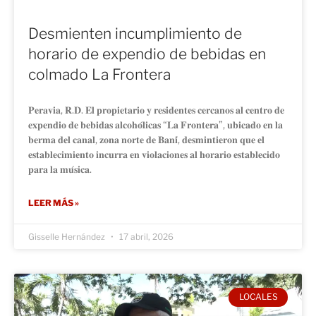
Desmienten incumplimiento de
horario de expendio de bebidas en
colmado La Frontera
𝐏𝐞𝐫𝐚𝐯𝐢𝐚, 𝐑.𝐃. 𝐄𝐥 𝐩𝐫𝐨𝐩𝐢𝐞𝐭𝐚𝐫𝐢𝐨 𝐲 𝐫𝐞𝐬𝐢𝐝𝐞𝐧𝐭𝐞𝐬 𝐜𝐞𝐫𝐜𝐚𝐧𝐨𝐬 𝐚𝐥 𝐜𝐞𝐧𝐭𝐫𝐨 𝐝𝐞
𝐞𝐱𝐩𝐞𝐧𝐝𝐢𝐨 𝐝𝐞 𝐛𝐞𝐛𝐢𝐝𝐚𝐬 𝐚𝐥𝐜𝐨𝐡𝐨́𝐥𝐢𝐜𝐚𝐬 “𝐋𝐚 𝐅𝐫𝐨𝐧𝐭𝐞𝐫𝐚”, 𝐮𝐛𝐢𝐜𝐚𝐝𝐨 𝐞𝐧 𝐥𝐚
𝐛𝐞𝐫𝐦𝐚 𝐝𝐞𝐥 𝐜𝐚𝐧𝐚𝐥, 𝐳𝐨𝐧𝐚 𝐧𝐨𝐫𝐭𝐞 𝐝𝐞 𝐁𝐚𝐧𝐢́, 𝐝𝐞𝐬𝐦𝐢𝐧𝐭𝐢𝐞𝐫𝐨𝐧 𝐪𝐮𝐞 𝐞𝐥
𝐞𝐬𝐭𝐚𝐛𝐥𝐞𝐜𝐢𝐦𝐢𝐞𝐧𝐭𝐨 𝐢𝐧𝐜𝐮𝐫𝐫𝐚 𝐞𝐧 𝐯𝐢𝐨𝐥𝐚𝐜𝐢𝐨𝐧𝐞𝐬 𝐚𝐥 𝐡𝐨𝐫𝐚𝐫𝐢𝐨 𝐞𝐬𝐭𝐚𝐛𝐥𝐞𝐜𝐢𝐝𝐨
𝐩𝐚𝐫𝐚 𝐥𝐚 𝐦𝐮́𝐬𝐢𝐜𝐚.
LEER MÁS »
Gisselle Hernández
17 abril, 2026
LOCALES