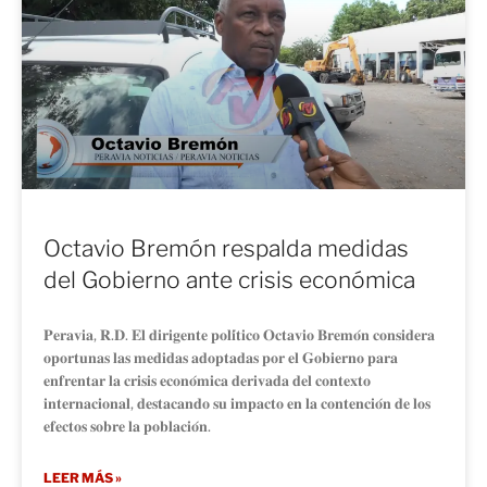
Octavio Bremón respalda medidas
del Gobierno ante crisis económica
𝐏𝐞𝐫𝐚𝐯𝐢𝐚, 𝐑.𝐃. 𝐄𝐥 𝐝𝐢𝐫𝐢𝐠𝐞𝐧𝐭𝐞 𝐩𝐨𝐥𝐢́𝐭𝐢𝐜𝐨 𝐎𝐜𝐭𝐚𝐯𝐢𝐨 𝐁𝐫𝐞𝐦𝐨́𝐧 𝐜𝐨𝐧𝐬𝐢𝐝𝐞𝐫𝐚
𝐨𝐩𝐨𝐫𝐭𝐮𝐧𝐚𝐬 𝐥𝐚𝐬 𝐦𝐞𝐝𝐢𝐝𝐚𝐬 𝐚𝐝𝐨𝐩𝐭𝐚𝐝𝐚𝐬 𝐩𝐨𝐫 𝐞𝐥 𝐆𝐨𝐛𝐢𝐞𝐫𝐧𝐨 𝐩𝐚𝐫𝐚
𝐞𝐧𝐟𝐫𝐞𝐧𝐭𝐚𝐫 𝐥𝐚 𝐜𝐫𝐢𝐬𝐢𝐬 𝐞𝐜𝐨𝐧𝐨́𝐦𝐢𝐜𝐚 𝐝𝐞𝐫𝐢𝐯𝐚𝐝𝐚 𝐝𝐞𝐥 𝐜𝐨𝐧𝐭𝐞𝐱𝐭𝐨
𝐢𝐧𝐭𝐞𝐫𝐧𝐚𝐜𝐢𝐨𝐧𝐚𝐥, 𝐝𝐞𝐬𝐭𝐚𝐜𝐚𝐧𝐝𝐨 𝐬𝐮 𝐢𝐦𝐩𝐚𝐜𝐭𝐨 𝐞𝐧 𝐥𝐚 𝐜𝐨𝐧𝐭𝐞𝐧𝐜𝐢𝐨́𝐧 𝐝𝐞 𝐥𝐨𝐬
𝐞𝐟𝐞𝐜𝐭𝐨𝐬 𝐬𝐨𝐛𝐫𝐞 𝐥𝐚 𝐩𝐨𝐛𝐥𝐚𝐜𝐢𝐨́𝐧.
LEER MÁS »