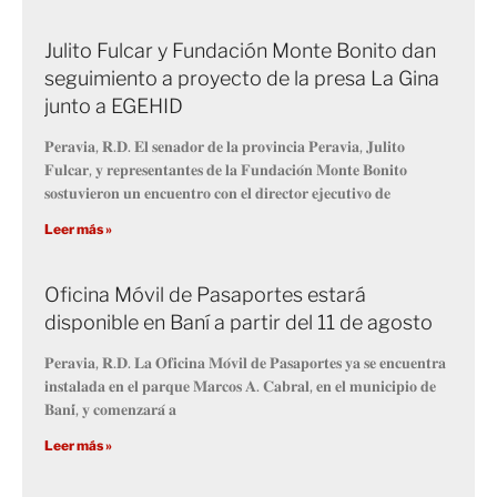
Julito Fulcar y Fundación Monte Bonito dan
seguimiento a proyecto de la presa La Gina
junto a EGEHID
𝐏𝐞𝐫𝐚𝐯𝐢𝐚, 𝐑.𝐃. 𝐄𝐥 𝐬𝐞𝐧𝐚𝐝𝐨𝐫 𝐝𝐞 𝐥𝐚 𝐩𝐫𝐨𝐯𝐢𝐧𝐜𝐢𝐚 𝐏𝐞𝐫𝐚𝐯𝐢𝐚, 𝐉𝐮𝐥𝐢𝐭𝐨
𝐅𝐮𝐥𝐜𝐚𝐫, 𝐲 𝐫𝐞𝐩𝐫𝐞𝐬𝐞𝐧𝐭𝐚𝐧𝐭𝐞𝐬 𝐝𝐞 𝐥𝐚 𝐅𝐮𝐧𝐝𝐚𝐜𝐢𝐨́𝐧 𝐌𝐨𝐧𝐭𝐞 𝐁𝐨𝐧𝐢𝐭𝐨
𝐬𝐨𝐬𝐭𝐮𝐯𝐢𝐞𝐫𝐨𝐧 𝐮𝐧 𝐞𝐧𝐜𝐮𝐞𝐧𝐭𝐫𝐨 𝐜𝐨𝐧 𝐞𝐥 𝐝𝐢𝐫𝐞𝐜𝐭𝐨𝐫 𝐞𝐣𝐞𝐜𝐮𝐭𝐢𝐯𝐨 𝐝𝐞
Leer más »
Oficina Móvil de Pasaportes estará
disponible en Baní a partir del 11 de agosto
𝐏𝐞𝐫𝐚𝐯𝐢𝐚, 𝐑.𝐃. 𝐋𝐚 𝐎𝐟𝐢𝐜𝐢𝐧𝐚 𝐌𝐨́𝐯𝐢𝐥 𝐝𝐞 𝐏𝐚𝐬𝐚𝐩𝐨𝐫𝐭𝐞𝐬 𝐲𝐚 𝐬𝐞 𝐞𝐧𝐜𝐮𝐞𝐧𝐭𝐫𝐚
𝐢𝐧𝐬𝐭𝐚𝐥𝐚𝐝𝐚 𝐞𝐧 𝐞𝐥 𝐩𝐚𝐫𝐪𝐮𝐞 𝐌𝐚𝐫𝐜𝐨𝐬 𝐀. 𝐂𝐚𝐛𝐫𝐚𝐥, 𝐞𝐧 𝐞𝐥 𝐦𝐮𝐧𝐢𝐜𝐢𝐩𝐢𝐨 𝐝𝐞
𝐁𝐚𝐧𝐢́, 𝐲 𝐜𝐨𝐦𝐞𝐧𝐳𝐚𝐫𝐚́ 𝐚
Leer más »