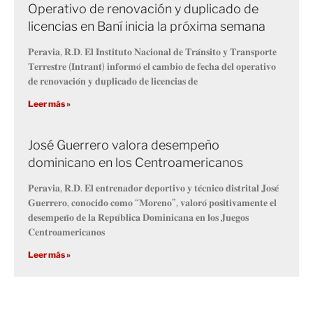
Operativo de renovación y duplicado de
licencias en Baní inicia la próxima semana
𝐏𝐞𝐫𝐚𝐯𝐢𝐚, 𝐑.𝐃. 𝐄𝐥 𝐈𝐧𝐬𝐭𝐢𝐭𝐮𝐭𝐨 𝐍𝐚𝐜𝐢𝐨𝐧𝐚𝐥 𝐝𝐞 𝐓𝐫𝐚́𝐧𝐬𝐢𝐭𝐨 𝐲 𝐓𝐫𝐚𝐧𝐬𝐩𝐨𝐫𝐭𝐞
𝐓𝐞𝐫𝐫𝐞𝐬𝐭𝐫𝐞 (𝐈𝐧𝐭𝐫𝐚𝐧𝐭) 𝐢𝐧𝐟𝐨𝐫𝐦𝐨́ 𝐞𝐥 𝐜𝐚𝐦𝐛𝐢𝐨 𝐝𝐞 𝐟𝐞𝐜𝐡𝐚 𝐝𝐞𝐥 𝐨𝐩𝐞𝐫𝐚𝐭𝐢𝐯𝐨
𝐝𝐞 𝐫𝐞𝐧𝐨𝐯𝐚𝐜𝐢𝐨́𝐧 𝐲 𝐝𝐮𝐩𝐥𝐢𝐜𝐚𝐝𝐨 𝐝𝐞 𝐥𝐢𝐜𝐞𝐧𝐜𝐢𝐚𝐬 𝐝𝐞
Leer más »
José Guerrero valora desempeño
dominicano en los Centroamericanos
𝐏𝐞𝐫𝐚𝐯𝐢𝐚, 𝐑.𝐃. 𝐄𝐥 𝐞𝐧𝐭𝐫𝐞𝐧𝐚𝐝𝐨𝐫 𝐝𝐞𝐩𝐨𝐫𝐭𝐢𝐯𝐨 𝐲 𝐭𝐞́𝐜𝐧𝐢𝐜𝐨 𝐝𝐢𝐬𝐭𝐫𝐢𝐭𝐚𝐥 𝐉𝐨𝐬𝐞́
𝐆𝐮𝐞𝐫𝐫𝐞𝐫𝐨, 𝐜𝐨𝐧𝐨𝐜𝐢𝐝𝐨 𝐜𝐨𝐦𝐨 “𝐌𝐨𝐫𝐞𝐧𝐨”, 𝐯𝐚𝐥𝐨𝐫𝐨́ 𝐩𝐨𝐬𝐢𝐭𝐢𝐯𝐚𝐦𝐞𝐧𝐭𝐞 𝐞𝐥
𝐝𝐞𝐬𝐞𝐦𝐩𝐞𝐧̃𝐨 𝐝𝐞 𝐥𝐚 𝐑𝐞𝐩𝐮́𝐛𝐥𝐢𝐜𝐚 𝐃𝐨𝐦𝐢𝐧𝐢𝐜𝐚𝐧𝐚 𝐞𝐧 𝐥𝐨𝐬 𝐉𝐮𝐞𝐠𝐨𝐬
𝐂𝐞𝐧𝐭𝐫𝐨𝐚𝐦𝐞𝐫𝐢𝐜𝐚𝐧𝐨𝐬
Leer más »