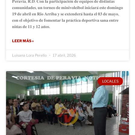
𝐏𝐞𝐫𝐚𝐯𝐢𝐚, 𝐑.𝐃. 𝐂𝐨𝐧 𝐥𝐚 𝐩𝐚𝐫𝐭𝐢𝐜𝐢𝐩𝐚𝐜𝐢𝐨́𝐧 𝐝𝐞 𝐞𝐪𝐮𝐢𝐩𝐨𝐬 𝐝𝐞 𝐝𝐢𝐬𝐭𝐢𝐧𝐭𝐚𝐬
𝐜𝐨𝐦𝐮𝐧𝐢𝐝𝐚𝐝𝐞𝐬, 𝐮𝐧 𝐭𝐨𝐫𝐧𝐞𝐨 𝐝𝐞 𝐦𝐢𝐧𝐢𝐯𝐨𝐥𝐞𝐢𝐛𝐨𝐥 𝐢𝐧𝐢𝐜𝐢𝐚𝐫𝐚́ 𝐞𝐬𝐭𝐞 𝐝𝐨𝐦𝐢𝐧𝐠𝐨
𝟏𝟗 𝐝𝐞 𝐚𝐛𝐫𝐢𝐥 𝐞𝐧 𝐑𝐢́𝐨 𝐀𝐫𝐫𝐢𝐛𝐚 𝐲 𝐬𝐞 𝐞𝐱𝐭𝐞𝐧𝐝𝐞𝐫𝐚́ 𝐡𝐚𝐬𝐭𝐚 𝐞𝐥 𝟎𝟑 𝐝𝐞 𝐦𝐚𝐲𝐨,
𝐜𝐨𝐧 𝐞𝐥 𝐨𝐛𝐣𝐞𝐭𝐢𝐯𝐨 𝐝𝐞 𝐟𝐨𝐦𝐞𝐧𝐭𝐚𝐫 𝐥𝐚 𝐩𝐫𝐚́𝐜𝐭𝐢𝐜𝐚 𝐝𝐞𝐩𝐨𝐫𝐭𝐢𝐯𝐚 𝐬𝐚𝐧𝐚 𝐞𝐧𝐭𝐫𝐞
𝐧𝐢𝐧̃𝐚𝐬 𝐝𝐞 𝟏𝟏 𝐲 𝟏𝟐 𝐚𝐧̃𝐨𝐬.
LEER MÁS »
Luisana Lora Perello
17 abril, 2026
LOCALES