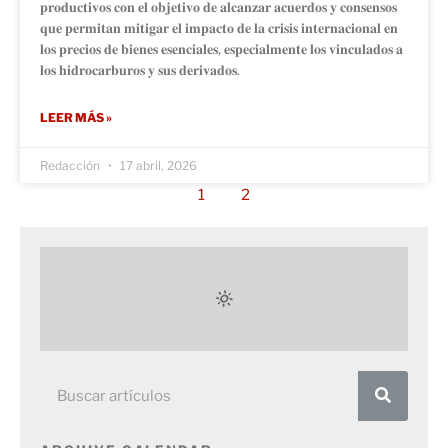
𝐩𝐫𝐨𝐝𝐮𝐜𝐭𝐢𝐯𝐨𝐬 𝐜𝐨𝐧 𝐞𝐥 𝐨𝐛𝐣𝐞𝐭𝐢𝐯𝐨 𝐝𝐞 𝐚𝐥𝐜𝐚𝐧𝐳𝐚𝐫 𝐚𝐜𝐮𝐞𝐫𝐝𝐨𝐬 𝐲 𝐜𝐨𝐧𝐬𝐞𝐧𝐬𝐨𝐬
𝐪𝐮𝐞 𝐩𝐞𝐫𝐦𝐢𝐭𝐚𝐧 𝐦𝐢𝐭𝐢𝐠𝐚𝐫 𝐞𝐥 𝐢𝐦𝐩𝐚𝐜𝐭𝐨 𝐝𝐞 𝐥𝐚 𝐜𝐫𝐢𝐬𝐢𝐬 𝐢𝐧𝐭𝐞𝐫𝐧𝐚𝐜𝐢𝐨𝐧𝐚𝐥 𝐞𝐧
𝐥𝐨𝐬 𝐩𝐫𝐞𝐜𝐢𝐨𝐬 𝐝𝐞 𝐛𝐢𝐞𝐧𝐞𝐬 𝐞𝐬𝐞𝐧𝐜𝐢𝐚𝐥𝐞𝐬, 𝐞𝐬𝐩𝐞𝐜𝐢𝐚𝐥𝐦𝐞𝐧𝐭𝐞 𝐥𝐨𝐬 𝐯𝐢𝐧𝐜𝐮𝐥𝐚𝐝𝐨𝐬 𝐚
𝐥𝐨𝐬 𝐡𝐢𝐝𝐫𝐨𝐜𝐚𝐫𝐛𝐮𝐫𝐨𝐬 𝐲 𝐬𝐮𝐬 𝐝𝐞𝐫𝐢𝐯𝐚𝐝𝐨𝐬.
LEER MÁS »
Redacción
17 abril, 2026
1
2