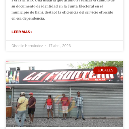
𝐬𝐮 𝐝𝐨𝐜𝐮𝐦𝐞𝐧𝐭𝐨 𝐝𝐞 𝐢𝐝𝐞𝐧𝐭𝐢𝐝𝐚𝐝 𝐞𝐧 𝐥𝐚 𝐉𝐮𝐧𝐭𝐚 𝐄𝐥𝐞𝐜𝐭𝐨𝐫𝐚𝐥 𝐞𝐧 𝐞𝐥
𝐦𝐮𝐧𝐢𝐜𝐢𝐩𝐢𝐨 𝐝𝐞 𝐁𝐚𝐧𝐢́, 𝐝𝐞𝐬𝐭𝐚𝐜𝐨́ 𝐥𝐚 𝐞𝐟𝐢𝐜𝐢𝐞𝐧𝐜𝐢𝐚 𝐝𝐞𝐥 𝐬𝐞𝐫𝐯𝐢𝐜𝐢𝐨 𝐨𝐟𝐫𝐞𝐜𝐢𝐝𝐨
𝐞𝐧 𝐞𝐬𝐚 𝐝𝐞𝐩𝐞𝐧𝐝𝐞𝐧𝐜𝐢𝐚.
LEER MÁS »
Gisselle Hernández
17 abril, 2026
LOCALES