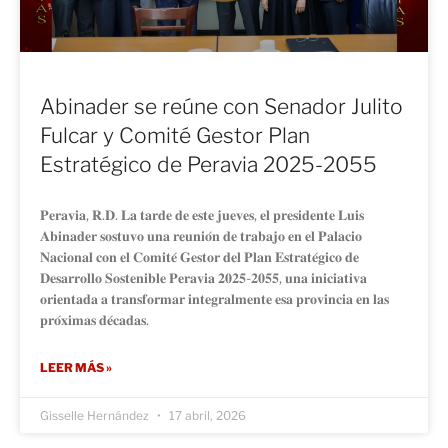
Abinader se reúne con Senador Julito
Fulcar y Comité Gestor Plan
Estratégico de Peravia 2025-2055
𝐏𝐞𝐫𝐚𝐯𝐢𝐚, 𝐑.𝐃. 𝐋𝐚 𝐭𝐚𝐫𝐝𝐞 𝐝𝐞 𝐞𝐬𝐭𝐞 𝐣𝐮𝐞𝐯𝐞𝐬, 𝐞𝐥 𝐩𝐫𝐞𝐬𝐢𝐝𝐞𝐧𝐭𝐞 𝐋𝐮𝐢𝐬
𝐀𝐛𝐢𝐧𝐚𝐝𝐞𝐫 𝐬𝐨𝐬𝐭𝐮𝐯𝐨 𝐮𝐧𝐚 𝐫𝐞𝐮𝐧𝐢𝐨́𝐧 𝐝𝐞 𝐭𝐫𝐚𝐛𝐚𝐣𝐨 𝐞𝐧 𝐞𝐥 𝐏𝐚𝐥𝐚𝐜𝐢𝐨
𝐍𝐚𝐜𝐢𝐨𝐧𝐚𝐥 𝐜𝐨𝐧 𝐞𝐥 𝐂𝐨𝐦𝐢𝐭𝐞́ 𝐆𝐞𝐬𝐭𝐨𝐫 𝐝𝐞𝐥 𝐏𝐥𝐚𝐧 𝐄𝐬𝐭𝐫𝐚𝐭𝐞́𝐠𝐢𝐜𝐨 𝐝𝐞
𝐃𝐞𝐬𝐚𝐫𝐫𝐨𝐥𝐥𝐨 𝐒𝐨𝐬𝐭𝐞𝐧𝐢𝐛𝐥𝐞 𝐏𝐞𝐫𝐚𝐯𝐢𝐚 𝟐𝟎𝟐𝟓-𝟐𝟎𝟓𝟓, 𝐮𝐧𝐚 𝐢𝐧𝐢𝐜𝐢𝐚𝐭𝐢𝐯𝐚
𝐨𝐫𝐢𝐞𝐧𝐭𝐚𝐝𝐚 𝐚 𝐭𝐫𝐚𝐧𝐬𝐟𝐨𝐫𝐦𝐚𝐫 𝐢𝐧𝐭𝐞𝐠𝐫𝐚𝐥𝐦𝐞𝐧𝐭𝐞 𝐞𝐬𝐚 𝐩𝐫𝐨𝐯𝐢𝐧𝐜𝐢𝐚 𝐞𝐧 𝐥𝐚𝐬
𝐩𝐫𝐨́𝐱𝐢𝐦𝐚𝐬 𝐝𝐞́𝐜𝐚𝐝𝐚𝐬.
LEER MÁS »
Gisselle Hernández
17 abril, 2026