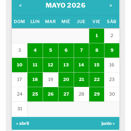
MAYO 2026
«
»
DOM
LUN
MAR
MIÉ
JUE
VIE
SÁB
1
2
3
4
5
6
7
8
9
10
11
12
13
14
15
16
17
18
19
20
21
22
23
24
25
26
27
28
29
30
31
« abril
junio »