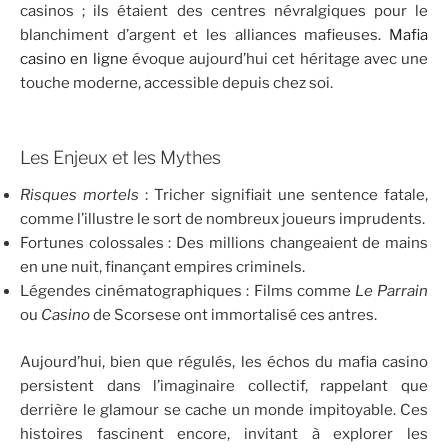
casinos ; ils étaient des centres névralgiques pour le
blanchiment d’argent et les alliances mafieuses.
Mafia
casino en ligne
évoque aujourd’hui cet héritage avec une
touche moderne, accessible depuis chez soi.
Les Enjeux et les Mythes
Risques mortels
: Tricher signifiait une sentence fatale,
comme l’illustre le sort de nombreux joueurs imprudents.
Fortunes colossales : Des millions changeaient de mains
en une nuit, finançant empires criminels.
Légendes cinématographiques : Films comme
Le Parrain
ou
Casino
de Scorsese ont immortalisé ces antres.
Aujourd’hui, bien que régulés, les échos du mafia casino
persistent dans l’imaginaire collectif, rappelant que
derrière le glamour se cache un monde impitoyable. Ces
histoires fascinent encore, invitant à explorer les