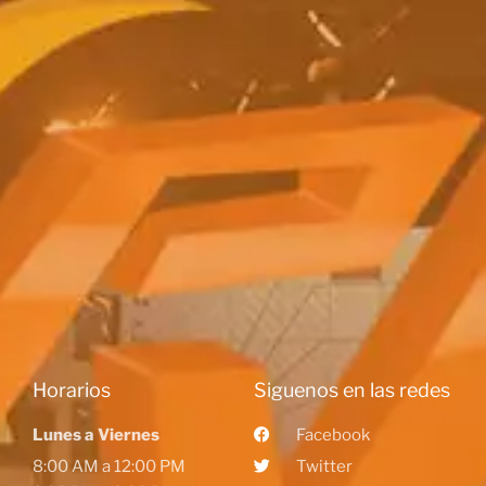
Horarios
Siguenos en las redes
Lunes a Viernes
Facebook
8:00 AM a 12:00 PM
Twitter