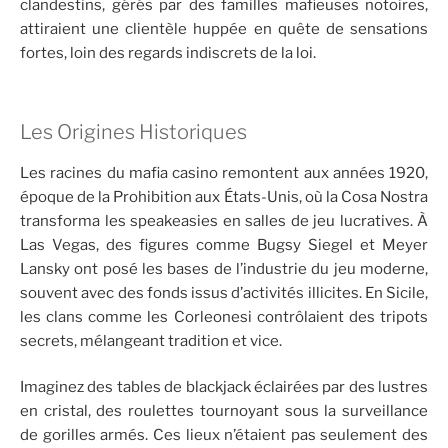
clandestins, gérés par des familles mafieuses notoires,
attiraient une clientèle huppée en quête de sensations
fortes, loin des regards indiscrets de la loi.
Les Origines Historiques
Les racines du mafia casino remontent aux années 1920,
époque de la Prohibition aux États-Unis, où la Cosa Nostra
transforma les speakeasies en salles de jeu lucratives. À
Las Vegas, des figures comme Bugsy Siegel et Meyer
Lansky ont posé les bases de l’industrie du jeu moderne,
souvent avec des fonds issus d’activités illicites. En Sicile,
les clans comme les Corleonesi contrôlaient des tripots
secrets, mélangeant tradition et vice.
Imaginez des tables de blackjack éclairées par des lustres
en cristal, des roulettes tournoyant sous la surveillance
de gorilles armés. Ces lieux n’étaient pas seulement des