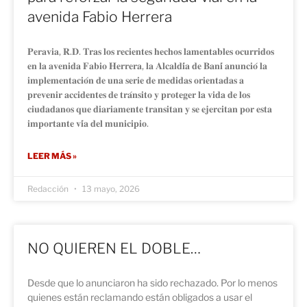
avenida Fabio Herrera
𝐏𝐞𝐫𝐚𝐯𝐢𝐚, 𝐑.𝐃. 𝐓𝐫𝐚𝐬 𝐥𝐨𝐬 𝐫𝐞𝐜𝐢𝐞𝐧𝐭𝐞𝐬 𝐡𝐞𝐜𝐡𝐨𝐬 𝐥𝐚𝐦𝐞𝐧𝐭𝐚𝐛𝐥𝐞𝐬 𝐨𝐜𝐮𝐫𝐫𝐢𝐝𝐨𝐬
𝐞𝐧 𝐥𝐚 𝐚𝐯𝐞𝐧𝐢𝐝𝐚 𝐅𝐚𝐛𝐢𝐨 𝐇𝐞𝐫𝐫𝐞𝐫𝐚, 𝐥𝐚 𝐀𝐥𝐜𝐚𝐥𝐝𝐢́𝐚 𝐝𝐞 𝐁𝐚𝐧𝐢́ 𝐚𝐧𝐮𝐧𝐜𝐢𝐨́ 𝐥𝐚
𝐢𝐦𝐩𝐥𝐞𝐦𝐞𝐧𝐭𝐚𝐜𝐢𝐨́𝐧 𝐝𝐞 𝐮𝐧𝐚 𝐬𝐞𝐫𝐢𝐞 𝐝𝐞 𝐦𝐞𝐝𝐢𝐝𝐚𝐬 𝐨𝐫𝐢𝐞𝐧𝐭𝐚𝐝𝐚𝐬 𝐚
𝐩𝐫𝐞𝐯𝐞𝐧𝐢𝐫 𝐚𝐜𝐜𝐢𝐝𝐞𝐧𝐭𝐞𝐬 𝐝𝐞 𝐭𝐫𝐚́𝐧𝐬𝐢𝐭𝐨 𝐲 𝐩𝐫𝐨𝐭𝐞𝐠𝐞𝐫 𝐥𝐚 𝐯𝐢𝐝𝐚 𝐝𝐞 𝐥𝐨𝐬
𝐜𝐢𝐮𝐝𝐚𝐝𝐚𝐧𝐨𝐬 𝐪𝐮𝐞 𝐝𝐢𝐚𝐫𝐢𝐚𝐦𝐞𝐧𝐭𝐞 𝐭𝐫𝐚𝐧𝐬𝐢𝐭𝐚𝐧 𝐲 𝐬𝐞 𝐞𝐣𝐞𝐫𝐜𝐢𝐭𝐚𝐧 𝐩𝐨𝐫 𝐞𝐬𝐭𝐚
𝐢𝐦𝐩𝐨𝐫𝐭𝐚𝐧𝐭𝐞 𝐯𝐢́𝐚 𝐝𝐞𝐥 𝐦𝐮𝐧𝐢𝐜𝐢𝐩𝐢𝐨.
LEER MÁS »
Redacción
13 mayo, 2026
NO QUIEREN EL DOBLE…
Desde que lo anunciaron ha sido rechazado. Por lo menos
quienes están reclamando están obligados a usar el