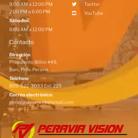
8:00 AM a 12:00 PM
Twitter
2:00 PM a 6:00 PM
YouTube
Sábados
8:00 AM a 12:00 PM
Contacto
Dirección
Presidente Billini #49,
Baní, Prov. Peravia
Teléfono
809-522-3033 Ext. 229
Correo electrónico:
peraviavisionweb@gmail.com