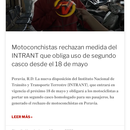
Motoconchistas rechazan medida del
INTRANT que obliga uso de segundo
casco desde el 18 de mayo
𝐏𝐞𝐫𝐚𝐯𝐢𝐚, 𝐑.𝐃. 𝐋𝐚 𝐧𝐮𝐞𝐯𝐚 𝐝𝐢𝐬𝐩𝐨𝐬𝐢𝐜𝐢𝐨́𝐧 𝐝𝐞𝐥 𝐈𝐧𝐬𝐭𝐢𝐭𝐮𝐭𝐨 𝐍𝐚𝐜𝐢𝐨𝐧𝐚𝐥 𝐝𝐞
𝐓𝐫𝐚́𝐧𝐬𝐢𝐭𝐨 𝐲 𝐓𝐫𝐚𝐧𝐬𝐩𝐨𝐫𝐭𝐞 𝐓𝐞𝐫𝐫𝐞𝐬𝐭𝐫𝐞 (𝐈𝐍𝐓𝐑𝐀𝐍𝐓), 𝐪𝐮𝐞 𝐞𝐧𝐭𝐫𝐚𝐫𝐚́ 𝐞𝐧
𝐯𝐢𝐠𝐞𝐧𝐜𝐢𝐚 𝐞𝐥 𝐩𝐫𝐨́𝐱𝐢𝐦𝐨 𝟏𝟖 𝐝𝐞 𝐦𝐚𝐲𝐨 𝐲 𝐨𝐛𝐥𝐢𝐠𝐚𝐫𝐚́ 𝐚 𝐥𝐨𝐬 𝐦𝐨𝐭𝐨𝐜𝐢𝐜𝐥𝐢𝐬𝐭𝐚𝐬 𝐚
𝐩𝐨𝐫𝐭𝐚𝐫 𝐮𝐧 𝐬𝐞𝐠𝐮𝐧𝐝𝐨 𝐜𝐚𝐬𝐜𝐨 𝐡𝐨𝐦𝐨𝐥𝐨𝐠𝐚𝐝𝐨 𝐩𝐚𝐫𝐚 𝐬𝐮𝐬 𝐩𝐚𝐬𝐚𝐣𝐞𝐫𝐨𝐬, 𝐡𝐚
𝐠𝐞𝐧𝐞𝐫𝐚𝐝𝐨 𝐞𝐥 𝐫𝐞𝐜𝐡𝐚𝐳𝐨 𝐝𝐞 𝐦𝐨𝐭𝐨𝐜𝐨𝐧𝐜𝐡𝐢𝐬𝐭𝐚𝐬 𝐞𝐧 𝐏𝐞𝐫𝐚𝐯𝐢𝐚.
LEER MÁS »