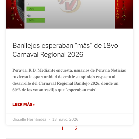
Banilejos esperaban “más” de 18vo
Carnaval Regional 2026
𝐏𝐞𝐫𝐚𝐯𝐢𝐚, 𝐑.𝐃. 𝐌𝐞𝐝𝐢𝐚𝐧𝐭𝐞 𝐞𝐧𝐜𝐮𝐞𝐬𝐭𝐚, 𝐮𝐬𝐮𝐚𝐫𝐢𝐨𝐬 𝐝𝐞 𝐏𝐞𝐫𝐚𝐯𝐢𝐚 𝐍𝐨𝐭𝐢𝐜𝐢𝐚𝐬
𝐭𝐮𝐯𝐢𝐞𝐫𝐨𝐧 𝐥𝐚 𝐨𝐩𝐨𝐫𝐭𝐮𝐧𝐢𝐝𝐚𝐝 𝐝𝐞 𝐞𝐦𝐢𝐭𝐢𝐫 𝐬𝐮 𝐨𝐩𝐢𝐧𝐢𝐨́𝐧 𝐫𝐞𝐬𝐩𝐞𝐜𝐭𝐨 𝐚𝐥
𝐝𝐞𝐬𝐚𝐫𝐫𝐨𝐥𝐥𝐨 𝐝𝐞𝐥 𝐂𝐚𝐫𝐧𝐚𝐯𝐚𝐥 𝐑𝐞𝐠𝐢𝐨𝐧𝐚𝐥 𝐁𝐚𝐧𝐢𝐥𝐞𝐣𝐨 𝟐𝟎𝟐𝟔, 𝐝𝐨𝐧𝐝𝐞 𝐮𝐧
𝟔𝟎% 𝐝𝐞 𝐥𝐨𝐬 𝐯𝐨𝐭𝐚𝐧𝐭𝐞𝐬 𝐝𝐢𝐣𝐨 𝐪𝐮𝐞 “𝐞𝐬𝐩𝐞𝐫𝐚𝐛𝐚𝐧 𝐦𝐚́𝐬”.
LEER MÁS »
Gisselle Hernández
13 mayo, 2026
1
2