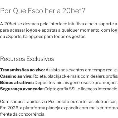
Por Que Escolher a 20bet?
A
20bet
se destaca pela interface intuitiva e pelo suporte a
para acessar jogos e apostas a qualquer momento, com login 
ou eSports, há opções para todos os gostos.
Recursos Exclusivos
Transmissões ao vivo:
Assista aos eventos em tempo real e
Cassino ao vivo:
Roleta, blackjack e mais com dealers profis
Bônus atrativos:
Depósitos iniciais generosos e promoções 
Segurança avançada:
Criptografia SSL e licenças internaci
Com saques rápidos via Pix, boleto ou carteiras eletrônicas, 
Em 2026, a plataforma planeja expandir com mais criptomoe
frente da concorrência.