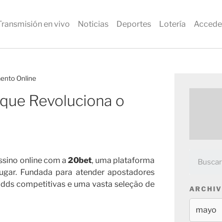
Transmisión en vivo
Noticias
Deportes
Lotería
Accede
mento Online
 que Revoluciona o
ssino online com a
20bet
, uma plataforma
ugar. Fundada para atender apostadores
odds competitivas e uma vasta seleção de
ARCHIV