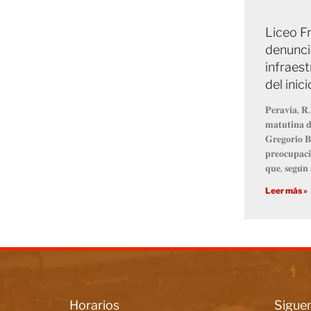
Liceo Fr
denunci
infraest
del inic
𝐏𝐞𝐫𝐚𝐯𝐢𝐚, 𝐑.
𝐦𝐚𝐭𝐮𝐭𝐢𝐧𝐚 𝐝
𝐆𝐫𝐞𝐠𝐨𝐫𝐢𝐨 𝐁
𝐩𝐫𝐞𝐨𝐜𝐮𝐩𝐚𝐜𝐢
𝐪𝐮𝐞, 𝐬𝐞𝐠𝐮́𝐧 
Leer más »
Horarios
Siguen