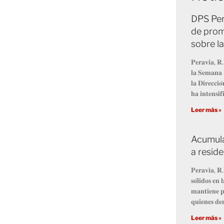
DPS Per
de prom
sobre l
𝐏𝐞𝐫𝐚𝐯𝐢𝐚, 𝐑.
𝐥𝐚 𝐒𝐞𝐦𝐚𝐧𝐚 
𝐥𝐚 𝐃𝐢𝐫𝐞𝐜𝐜𝐢
𝐡𝐚 𝐢𝐧𝐭𝐞𝐧𝐬𝐢𝐟
Leer más »
Acumula
a resid
𝐏𝐞𝐫𝐚𝐯𝐢𝐚, 𝐑.
𝐬𝐨́𝐥𝐢𝐝𝐨𝐬 𝐞
𝐦𝐚𝐧𝐭𝐢𝐞𝐧𝐞 𝐩
𝐪𝐮𝐢𝐞𝐧𝐞𝐬 𝐝𝐞
Leer más »