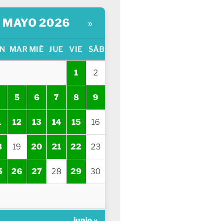
MAYO 2026
»
N
MAR
MIÉ
JUE
VIE
SÁB
1
2
5
6
7
8
9
1
12
13
14
15
16
8
19
20
21
22
23
5
26
27
28
29
30
junio »