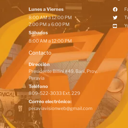
Lunes a Viernes
F
8:00 AM a 12:00 PM
T
2:00 PM a 6:00 PM
Y
Sábados
8:00 AM a 12:00 PM
Contacto
Dirección
Presidente Billini #49, Baní, Prov.
Peravia
Teléfono
809-522-3033 Ext. 229
Correo electrónico:
peraviavisionweb@gmail.com