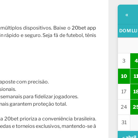
«
 múltiplos dispositivos. Baixe o
20bet app
DOM
LU
rápido e seguro. Seja fã de futebol, tênis
3
4
10
1
 aposte com precisão.
sionais.
17
1
semanais para fidelizar jogadores.
onais garantem proteção total.
24
2
a 20bet prioriza a conveniência brasileira.
31
das e torneios exclusivos, mantendo-se à
« abril