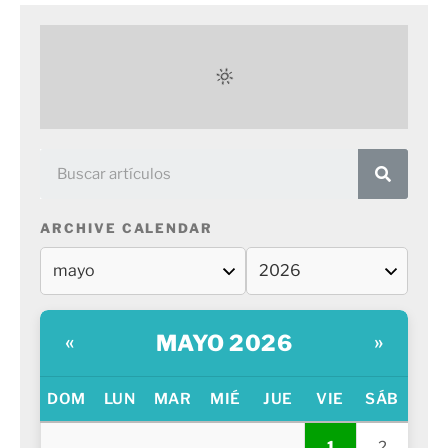
ARCHIVE CALENDAR
MAYO 2026
«
»
DOM
LUN
MAR
MIÉ
JUE
VIE
SÁB
1
2