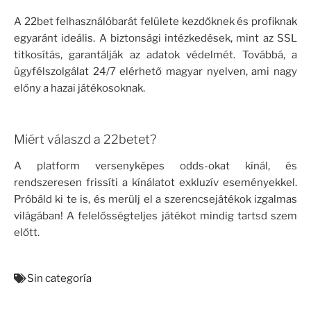
A 22bet felhasználóbarát felülete kezdőknek és profiknak
egyaránt ideális. A biztonsági intézkedések, mint az SSL
titkosítás, garantálják az adatok védelmét. Továbbá, a
ügyfélszolgálat 24/7 elérhető magyar nyelven, ami nagy
előny a hazai játékosoknak.
Miért válaszd a 22betet?
A platform versenyképes odds-okat kínál, és
rendszeresen frissíti a kínálatot exkluzív eseményekkel.
Próbáld ki te is, és merülj el a szerencsejátékok izgalmas
világában! A felelősségteljes játékot mindig tartsd szem
előtt.
Sin categoría