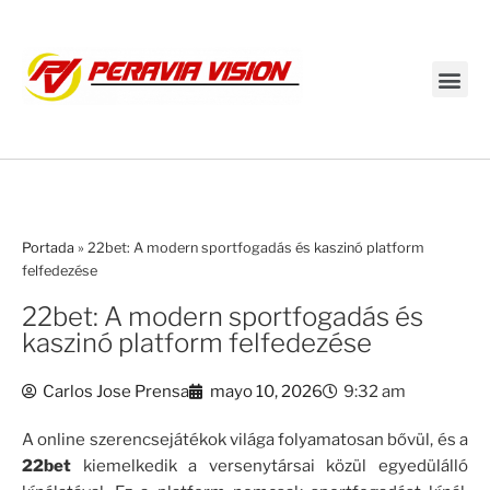
Transmisión en vivo
Portada
»
22bet: A modern sportfogadás és kaszinó platform
felfedezése
22bet: A modern sportfogadás és
kaszinó platform felfedezése
Carlos Jose Prensa
mayo 10, 2026
9:32 am
A online szerencsejátékok világa folyamatosan bővül, és a
22bet
kiemelkedik a versenytársai közül egyedülálló