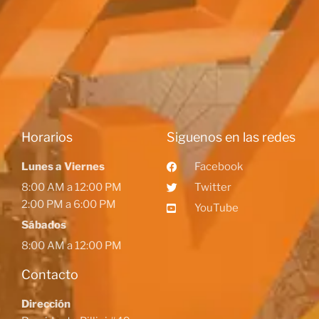
Horarios
Siguenos en las redes
Lunes a Viernes
Facebook
8:00 AM a 12:00 PM
Twitter
2:00 PM a 6:00 PM
YouTube
Sábados
8:00 AM a 12:00 PM
Contacto
Dirección