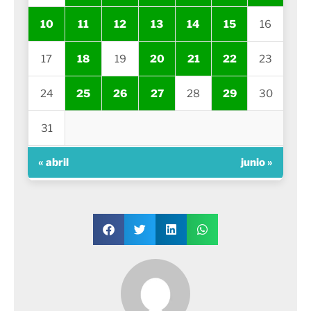
10
11
12
13
14
15
16
17
18
19
20
21
22
23
24
25
26
27
28
29
30
31
« abril
junio »