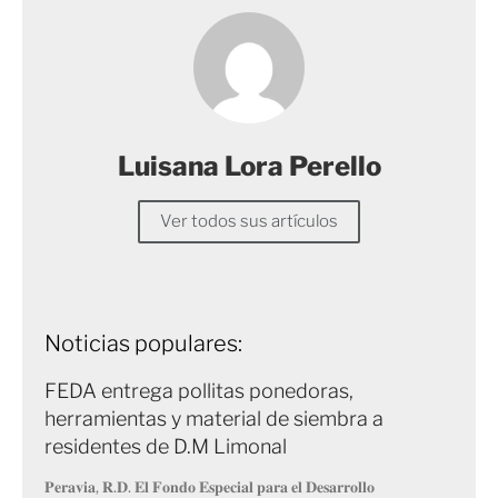
Luisana Lora Perello
Ver todos sus artículos
Noticias populares:
FEDA entrega pollitas ponedoras,
herramientas y material de siembra a
residentes de D.M Limonal
𝐏𝐞𝐫𝐚𝐯𝐢𝐚, 𝐑.𝐃. 𝐄𝐥 𝐅𝐨𝐧𝐝𝐨 𝐄𝐬𝐩𝐞𝐜𝐢𝐚𝐥 𝐩𝐚𝐫𝐚 𝐞𝐥 𝐃𝐞𝐬𝐚𝐫𝐫𝐨𝐥𝐥𝐨