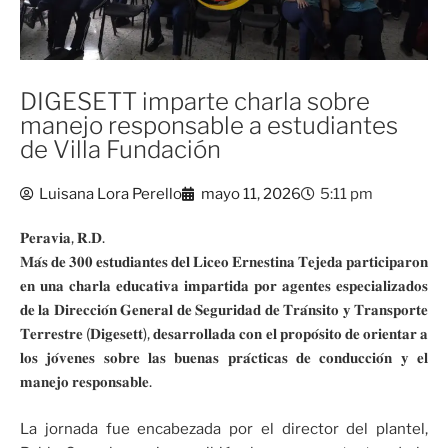
DIGESETT imparte charla sobre
manejo responsable a estudiantes
de Villa Fundación
Luisana Lora Perello
mayo 11, 2026
5:11 pm
𝐏𝐞𝐫𝐚𝐯𝐢𝐚, 𝐑.𝐃.
𝐌𝐚́𝐬 𝐝𝐞 𝟑𝟎𝟎 𝐞𝐬𝐭𝐮𝐝𝐢𝐚𝐧𝐭𝐞𝐬 𝐝𝐞𝐥 𝐋𝐢𝐜𝐞𝐨 𝐄𝐫𝐧𝐞𝐬𝐭𝐢𝐧𝐚 𝐓𝐞𝐣𝐞𝐝𝐚 𝐩𝐚𝐫𝐭𝐢𝐜𝐢𝐩𝐚𝐫𝐨𝐧
𝐞𝐧 𝐮𝐧𝐚 𝐜𝐡𝐚𝐫𝐥𝐚 𝐞𝐝𝐮𝐜𝐚𝐭𝐢𝐯𝐚 𝐢𝐦𝐩𝐚𝐫𝐭𝐢𝐝𝐚 𝐩𝐨𝐫 𝐚𝐠𝐞𝐧𝐭𝐞𝐬 𝐞𝐬𝐩𝐞𝐜𝐢𝐚𝐥𝐢𝐳𝐚𝐝𝐨𝐬
𝐝𝐞 𝐥𝐚 𝐃𝐢𝐫𝐞𝐜𝐜𝐢𝐨́𝐧 𝐆𝐞𝐧𝐞𝐫𝐚𝐥 𝐝𝐞 𝐒𝐞𝐠𝐮𝐫𝐢𝐝𝐚𝐝 𝐝𝐞 𝐓𝐫𝐚́𝐧𝐬𝐢𝐭𝐨 𝐲 𝐓𝐫𝐚𝐧𝐬𝐩𝐨𝐫𝐭𝐞
𝐓𝐞𝐫𝐫𝐞𝐬𝐭𝐫𝐞 (𝐃𝐢𝐠𝐞𝐬𝐞𝐭𝐭), 𝐝𝐞𝐬𝐚𝐫𝐫𝐨𝐥𝐥𝐚𝐝𝐚 𝐜𝐨𝐧 𝐞𝐥 𝐩𝐫𝐨𝐩𝐨́𝐬𝐢𝐭𝐨 𝐝𝐞 𝐨𝐫𝐢𝐞𝐧𝐭𝐚𝐫 𝐚
𝐥𝐨𝐬 𝐣𝐨́𝐯𝐞𝐧𝐞𝐬 𝐬𝐨𝐛𝐫𝐞 𝐥𝐚𝐬 𝐛𝐮𝐞𝐧𝐚𝐬 𝐩𝐫𝐚́𝐜𝐭𝐢𝐜𝐚𝐬 𝐝𝐞 𝐜𝐨𝐧𝐝𝐮𝐜𝐜𝐢𝐨́𝐧 𝐲 𝐞𝐥
𝐦𝐚𝐧𝐞𝐣𝐨 𝐫𝐞𝐬𝐩𝐨𝐧𝐬𝐚𝐛𝐥𝐞.
La jornada fue encabezada por el director del plantel,