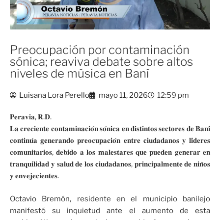
Preocupación por contaminación
sónica; reaviva debate sobre altos
niveles de música en Baní
Luisana Lora Perello
mayo 11, 2026
12:59 pm
𝐏𝐞𝐫𝐚𝐯𝐢𝐚, 𝐑.𝐃.
𝐋𝐚 𝐜𝐫𝐞𝐜𝐢𝐞𝐧𝐭𝐞 𝐜𝐨𝐧𝐭𝐚𝐦𝐢𝐧𝐚𝐜𝐢𝐨́𝐧 𝐬𝐨́𝐧𝐢𝐜𝐚 𝐞𝐧 𝐝𝐢𝐬𝐭𝐢𝐧𝐭𝐨𝐬 𝐬𝐞𝐜𝐭𝐨𝐫𝐞𝐬 𝐝𝐞 𝐁𝐚𝐧𝐢́
𝐜𝐨𝐧𝐭𝐢𝐧𝐮́𝐚 𝐠𝐞𝐧𝐞𝐫𝐚𝐧𝐝𝐨 𝐩𝐫𝐞𝐨𝐜𝐮𝐩𝐚𝐜𝐢𝐨́𝐧 𝐞𝐧𝐭𝐫𝐞 𝐜𝐢𝐮𝐝𝐚𝐝𝐚𝐧𝐨𝐬 𝐲 𝐥𝐢́𝐝𝐞𝐫𝐞𝐬
𝐜𝐨𝐦𝐮𝐧𝐢𝐭𝐚𝐫𝐢𝐨𝐬, 𝐝𝐞𝐛𝐢𝐝𝐨 𝐚 𝐥𝐨𝐬 𝐦𝐚𝐥𝐞𝐬𝐭𝐚𝐫𝐞𝐬 𝐪𝐮𝐞 𝐩𝐮𝐞𝐝𝐞𝐧 𝐠𝐞𝐧𝐞𝐫𝐚𝐫 𝐞𝐧
𝐭𝐫𝐚𝐧𝐪𝐮𝐢𝐥𝐢𝐝𝐚𝐝 𝐲 𝐬𝐚𝐥𝐮𝐝 𝐝𝐞 𝐥𝐨𝐬 𝐜𝐢𝐮𝐝𝐚𝐝𝐚𝐧𝐨𝐬, 𝐩𝐫𝐢𝐧𝐜𝐢𝐩𝐚𝐥𝐦𝐞𝐧𝐭𝐞 𝐝𝐞 𝐧𝐢𝐧̃𝐨𝐬
𝐲 𝐞𝐧𝐯𝐞𝐣𝐞𝐜𝐢𝐞𝐧𝐭𝐞𝐬.
Octavio Bremón, residente en el municipio banilejo
manifestó su inquietud ante el aumento de esta