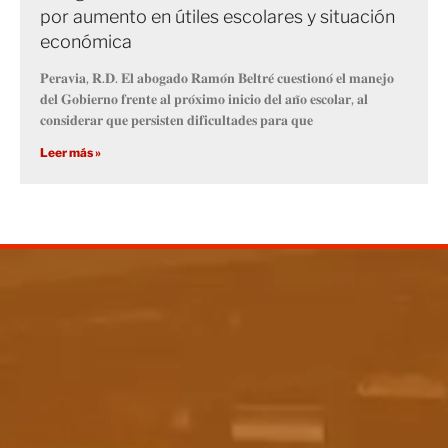
por aumento en útiles escolares y situación
económica
𝐏𝐞𝐫𝐚𝐯𝐢𝐚, 𝐑.𝐃. 𝐄𝐥 𝐚𝐛𝐨𝐠𝐚𝐝𝐨 𝐑𝐚𝐦𝐨́𝐧 𝐁𝐞𝐥𝐭𝐫𝐞́ 𝐜𝐮𝐞𝐬𝐭𝐢𝐨𝐧𝐨́ 𝐞𝐥 𝐦𝐚𝐧𝐞𝐣𝐨
𝐝𝐞𝐥 𝐆𝐨𝐛𝐢𝐞𝐫𝐧𝐨 𝐟𝐫𝐞𝐧𝐭𝐞 𝐚𝐥 𝐩𝐫𝐨́𝐱𝐢𝐦𝐨 𝐢𝐧𝐢𝐜𝐢𝐨 𝐝𝐞𝐥 𝐚𝐧̃𝐨 𝐞𝐬𝐜𝐨𝐥𝐚𝐫, 𝐚𝐥
𝐜𝐨𝐧𝐬𝐢𝐝𝐞𝐫𝐚𝐫 𝐪𝐮𝐞 𝐩𝐞𝐫𝐬𝐢𝐬𝐭𝐞𝐧 𝐝𝐢𝐟𝐢𝐜𝐮𝐥𝐭𝐚𝐝𝐞𝐬 𝐩𝐚𝐫𝐚 𝐪𝐮𝐞
Leer más »