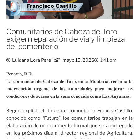
Comunitarios de Cabeza de Toro
exigen reparación de vía y limpieza
del cementerio
Luisana Lora Perello
mayo 15, 2026
1:41 pm
𝐏𝐞𝐫𝐚𝐯𝐢𝐚, 𝐑.𝐃.
𝐋𝐚 𝐜𝐨𝐦𝐮𝐧𝐢𝐝𝐚𝐝 𝐝𝐞 𝐂𝐚𝐛𝐞𝐳𝐚 𝐝𝐞 𝐓𝐨𝐫𝐨, 𝐞𝐧 𝐥𝐚 𝐌𝐨𝐧𝐭𝐞𝐫𝐢́𝐚, 𝐫𝐞𝐜𝐥𝐚𝐦𝐚 𝐥𝐚
𝐢𝐧𝐭𝐞𝐫𝐯𝐞𝐧𝐜𝐢𝐨́𝐧 𝐮𝐫𝐠𝐞𝐧𝐭𝐞 𝐝𝐞 𝐥𝐚𝐬 𝐚𝐮𝐭𝐨𝐫𝐢𝐝𝐚𝐝𝐞𝐬 𝐩𝐚𝐫𝐚 𝐦𝐞𝐣𝐨𝐫𝐚𝐫 𝐥𝐚𝐬
𝐜𝐨𝐧𝐝𝐢𝐜𝐢𝐨𝐧𝐞𝐬 𝐝𝐞 𝐚𝐜𝐜𝐞𝐬𝐨 𝐞𝐧 𝐥𝐚 𝐳𝐨𝐧𝐚 𝐜𝐨𝐧𝐨𝐜𝐢𝐝𝐚 𝐜𝐨𝐦𝐨 𝐋𝐚𝐬 𝐀𝐮𝐲𝐚𝐦𝐚𝐬.
Según explicó el dirigente comunitario Francis Castillo,
conocido como “Futuro”, los comunitarios trabajan en la
elaboración de un documento formal que será entregado
en los próximos días al director regional de Agricultura,