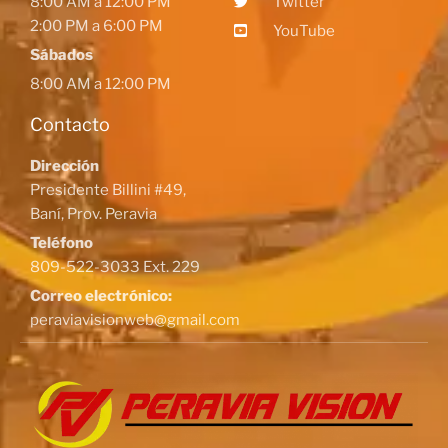
8:00 AM a 12:00 PM
Twitter
2:00 PM a 6:00 PM
YouTube
Sábados
8:00 AM a 12:00 PM
Contacto
Dirección
Presidente Billini #49,
Baní, Prov. Peravia
Teléfono
809-522-3033 Ext. 229
Correo electrónico:
peraviavisionweb@gmail.com