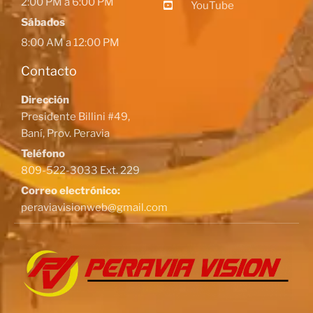
2:00 PM a 6:00 PM
YouTube
Sábados
8:00 AM a 12:00 PM
Contacto
Dirección
Presidente Billini #49,
Baní, Prov. Peravia
Teléfono
809-522-3033 Ext. 229
Correo electrónico:
peraviavisionweb@gmail.com