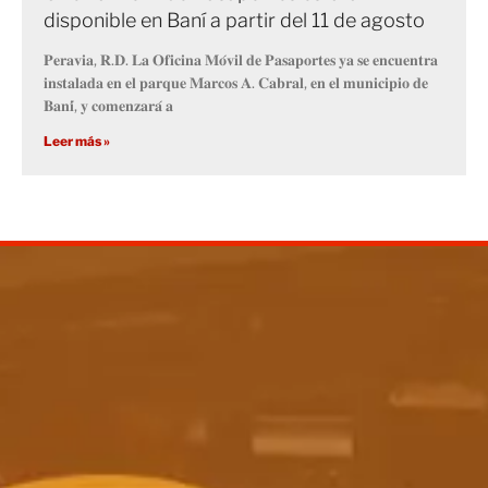
disponible en Baní a partir del 11 de agosto
𝐏𝐞𝐫𝐚𝐯𝐢𝐚, 𝐑.𝐃. 𝐋𝐚 𝐎𝐟𝐢𝐜𝐢𝐧𝐚 𝐌𝐨́𝐯𝐢𝐥 𝐝𝐞 𝐏𝐚𝐬𝐚𝐩𝐨𝐫𝐭𝐞𝐬 𝐲𝐚 𝐬𝐞 𝐞𝐧𝐜𝐮𝐞𝐧𝐭𝐫𝐚
𝐢𝐧𝐬𝐭𝐚𝐥𝐚𝐝𝐚 𝐞𝐧 𝐞𝐥 𝐩𝐚𝐫𝐪𝐮𝐞 𝐌𝐚𝐫𝐜𝐨𝐬 𝐀. 𝐂𝐚𝐛𝐫𝐚𝐥, 𝐞𝐧 𝐞𝐥 𝐦𝐮𝐧𝐢𝐜𝐢𝐩𝐢𝐨 𝐝𝐞
𝐁𝐚𝐧𝐢́, 𝐲 𝐜𝐨𝐦𝐞𝐧𝐳𝐚𝐫𝐚́ 𝐚
Leer más »