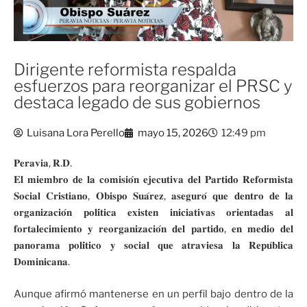
Dirigente reformista respalda
esfuerzos para reorganizar el PRSC y
destaca legado de sus gobiernos
Luisana Lora Perello
mayo 15, 2026
12:49 pm
𝐏𝐞𝐫𝐚𝐯𝐢𝐚, 𝐑.𝐃.
𝐄𝐥 𝐦𝐢𝐞𝐦𝐛𝐫𝐨 𝐝𝐞 𝐥𝐚 𝐜𝐨𝐦𝐢𝐬𝐢𝐨́𝐧 𝐞𝐣𝐞𝐜𝐮𝐭𝐢𝐯𝐚 𝐝𝐞𝐥 𝐏𝐚𝐫𝐭𝐢𝐝𝐨 𝐑𝐞𝐟𝐨𝐫𝐦𝐢𝐬𝐭𝐚
𝐒𝐨𝐜𝐢𝐚𝐥 𝐂𝐫𝐢𝐬𝐭𝐢𝐚𝐧𝐨, 𝐎𝐛𝐢𝐬𝐩𝐨 𝐒𝐮𝐚́𝐫𝐞𝐳, 𝐚𝐬𝐞𝐠𝐮𝐫𝐨́ 𝐪𝐮𝐞 𝐝𝐞𝐧𝐭𝐫𝐨 𝐝𝐞 𝐥𝐚
𝐨𝐫𝐠𝐚𝐧𝐢𝐳𝐚𝐜𝐢𝐨́𝐧 𝐩𝐨𝐥𝐢́𝐭𝐢𝐜𝐚 𝐞𝐱𝐢𝐬𝐭𝐞𝐧 𝐢𝐧𝐢𝐜𝐢𝐚𝐭𝐢𝐯𝐚𝐬 𝐨𝐫𝐢𝐞𝐧𝐭𝐚𝐝𝐚𝐬 𝐚𝐥
𝐟𝐨𝐫𝐭𝐚𝐥𝐞𝐜𝐢𝐦𝐢𝐞𝐧𝐭𝐨 𝐲 𝐫𝐞𝐨𝐫𝐠𝐚𝐧𝐢𝐳𝐚𝐜𝐢𝐨́𝐧 𝐝𝐞𝐥 𝐩𝐚𝐫𝐭𝐢𝐝𝐨, 𝐞𝐧 𝐦𝐞𝐝𝐢𝐨 𝐝𝐞𝐥
𝐩𝐚𝐧𝐨𝐫𝐚𝐦𝐚 𝐩𝐨𝐥𝐢́𝐭𝐢𝐜𝐨 𝐲 𝐬𝐨𝐜𝐢𝐚𝐥 𝐪𝐮𝐞 𝐚𝐭𝐫𝐚𝐯𝐢𝐞𝐬𝐚 𝐥𝐚 𝐑𝐞𝐩𝐮́𝐛𝐥𝐢𝐜𝐚
𝐃𝐨𝐦𝐢𝐧𝐢𝐜𝐚𝐧𝐚.
Aunque afirmó mantenerse en un perfil bajo dentro de la