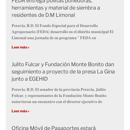
FEDA entrega pollitas ponedoras,
herramientas y material de siembra a
residentes de D.M Limonal
𝐏𝐞𝐫𝐚𝐯𝐢𝐚, 𝐑.𝐃. 𝐄𝐥 𝐅𝐨𝐧𝐝𝐨 𝐄𝐬𝐩𝐞𝐜𝐢𝐚𝐥 𝐩𝐚𝐫𝐚 𝐞𝐥 𝐃𝐞𝐬𝐚𝐫𝐫𝐨𝐥𝐥𝐨
𝐀𝐠𝐫𝐨𝐩𝐞𝐜𝐮𝐚𝐫𝐢𝐨 (𝐅𝐄𝐃𝐀) 𝐝𝐞𝐬𝐚𝐫𝐫𝐨𝐥𝐥𝐨́ 𝐞𝐧 𝐞𝐥 𝐝𝐢𝐬𝐭𝐫𝐢𝐭𝐨 𝐦𝐮𝐧𝐢𝐜𝐢𝐩𝐚𝐥 𝐄𝐥
𝐋𝐢𝐦𝐨𝐧𝐚𝐥 𝐮𝐧𝐚 𝐣𝐨𝐫𝐧𝐚𝐝𝐚 𝐝𝐞 𝐬𝐮 𝐩𝐫𝐨𝐠𝐫𝐚𝐦𝐚 “ 𝐅𝐄𝐃𝐀 𝐞𝐧
Leer más »
Julito Fulcar y Fundación Monte Bonito dan
seguimiento a proyecto de la presa La Gina
junto a EGEHID
𝐏𝐞𝐫𝐚𝐯𝐢𝐚, 𝐑.𝐃. 𝐄𝐥 𝐬𝐞𝐧𝐚𝐝𝐨𝐫 𝐝𝐞 𝐥𝐚 𝐩𝐫𝐨𝐯𝐢𝐧𝐜𝐢𝐚 𝐏𝐞𝐫𝐚𝐯𝐢𝐚, 𝐉𝐮𝐥𝐢𝐭𝐨
𝐅𝐮𝐥𝐜𝐚𝐫, 𝐲 𝐫𝐞𝐩𝐫𝐞𝐬𝐞𝐧𝐭𝐚𝐧𝐭𝐞𝐬 𝐝𝐞 𝐥𝐚 𝐅𝐮𝐧𝐝𝐚𝐜𝐢𝐨́𝐧 𝐌𝐨𝐧𝐭𝐞 𝐁𝐨𝐧𝐢𝐭𝐨
𝐬𝐨𝐬𝐭𝐮𝐯𝐢𝐞𝐫𝐨𝐧 𝐮𝐧 𝐞𝐧𝐜𝐮𝐞𝐧𝐭𝐫𝐨 𝐜𝐨𝐧 𝐞𝐥 𝐝𝐢𝐫𝐞𝐜𝐭𝐨𝐫 𝐞𝐣𝐞𝐜𝐮𝐭𝐢𝐯𝐨 𝐝𝐞
Leer más »
Oficina Móvil de Pasaportes estará