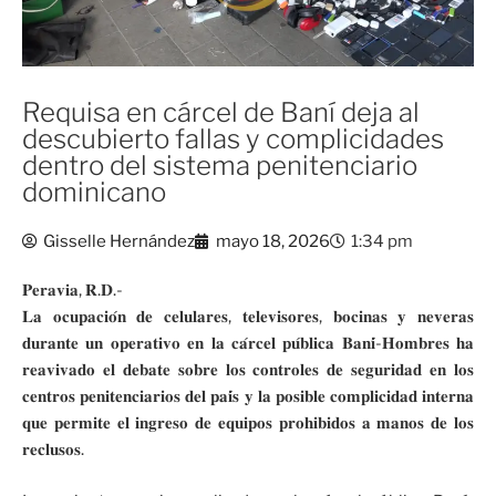
Requisa en cárcel de Baní deja al
descubierto fallas y complicidades
dentro del sistema penitenciario
dominicano
Gisselle Hernández
mayo 18, 2026
1:34 pm
𝐏𝐞𝐫𝐚𝐯𝐢𝐚, 𝐑.𝐃.-
𝐋𝐚 𝐨𝐜𝐮𝐩𝐚𝐜𝐢𝐨́𝐧 𝐝𝐞 𝐜𝐞𝐥𝐮𝐥𝐚𝐫𝐞𝐬, 𝐭𝐞𝐥𝐞𝐯𝐢𝐬𝐨𝐫𝐞𝐬, 𝐛𝐨𝐜𝐢𝐧𝐚𝐬 𝐲 𝐧𝐞𝐯𝐞𝐫𝐚𝐬
𝐝𝐮𝐫𝐚𝐧𝐭𝐞 𝐮𝐧 𝐨𝐩𝐞𝐫𝐚𝐭𝐢𝐯𝐨 𝐞𝐧 𝐥𝐚 𝐜𝐚́𝐫𝐜𝐞𝐥 𝐩𝐮́𝐛𝐥𝐢𝐜𝐚 𝐁𝐚𝐧𝐢́-𝐇𝐨𝐦𝐛𝐫𝐞𝐬 𝐡𝐚
𝐫𝐞𝐚𝐯𝐢𝐯𝐚𝐝𝐨 𝐞𝐥 𝐝𝐞𝐛𝐚𝐭𝐞 𝐬𝐨𝐛𝐫𝐞 𝐥𝐨𝐬 𝐜𝐨𝐧𝐭𝐫𝐨𝐥𝐞𝐬 𝐝𝐞 𝐬𝐞𝐠𝐮𝐫𝐢𝐝𝐚𝐝 𝐞𝐧 𝐥𝐨𝐬
𝐜𝐞𝐧𝐭𝐫𝐨𝐬 𝐩𝐞𝐧𝐢𝐭𝐞𝐧𝐜𝐢𝐚𝐫𝐢𝐨𝐬 𝐝𝐞𝐥 𝐩𝐚𝐢́𝐬 𝐲 𝐥𝐚 𝐩𝐨𝐬𝐢𝐛𝐥𝐞 𝐜𝐨𝐦𝐩𝐥𝐢𝐜𝐢𝐝𝐚𝐝 𝐢𝐧𝐭𝐞𝐫𝐧𝐚
𝐪𝐮𝐞 𝐩𝐞𝐫𝐦𝐢𝐭𝐞 𝐞𝐥 𝐢𝐧𝐠𝐫𝐞𝐬𝐨 𝐝𝐞 𝐞𝐪𝐮𝐢𝐩𝐨𝐬 𝐩𝐫𝐨𝐡𝐢𝐛𝐢𝐝𝐨𝐬 𝐚 𝐦𝐚𝐧𝐨𝐬 𝐝𝐞 𝐥𝐨𝐬
𝐫𝐞𝐜𝐥𝐮𝐬𝐨𝐬.