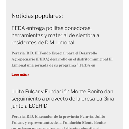
Noticias populares:
FEDA entrega pollitas ponedoras,
herramientas y material de siembra a
residentes de D.M Limonal
𝐏𝐞𝐫𝐚𝐯𝐢𝐚, 𝐑.𝐃. 𝐄𝐥 𝐅𝐨𝐧𝐝𝐨 𝐄𝐬𝐩𝐞𝐜𝐢𝐚𝐥 𝐩𝐚𝐫𝐚 𝐞𝐥 𝐃𝐞𝐬𝐚𝐫𝐫𝐨𝐥𝐥𝐨
𝐀𝐠𝐫𝐨𝐩𝐞𝐜𝐮𝐚𝐫𝐢𝐨 (𝐅𝐄𝐃𝐀) 𝐝𝐞𝐬𝐚𝐫𝐫𝐨𝐥𝐥𝐨́ 𝐞𝐧 𝐞𝐥 𝐝𝐢𝐬𝐭𝐫𝐢𝐭𝐨 𝐦𝐮𝐧𝐢𝐜𝐢𝐩𝐚𝐥 𝐄𝐥
𝐋𝐢𝐦𝐨𝐧𝐚𝐥 𝐮𝐧𝐚 𝐣𝐨𝐫𝐧𝐚𝐝𝐚 𝐝𝐞 𝐬𝐮 𝐩𝐫𝐨𝐠𝐫𝐚𝐦𝐚 “ 𝐅𝐄𝐃𝐀 𝐞𝐧
Leer más »
Julito Fulcar y Fundación Monte Bonito dan
seguimiento a proyecto de la presa La Gina
junto a EGEHID
𝐏𝐞𝐫𝐚𝐯𝐢𝐚, 𝐑.𝐃. 𝐄𝐥 𝐬𝐞𝐧𝐚𝐝𝐨𝐫 𝐝𝐞 𝐥𝐚 𝐩𝐫𝐨𝐯𝐢𝐧𝐜𝐢𝐚 𝐏𝐞𝐫𝐚𝐯𝐢𝐚, 𝐉𝐮𝐥𝐢𝐭𝐨
𝐅𝐮𝐥𝐜𝐚𝐫, 𝐲 𝐫𝐞𝐩𝐫𝐞𝐬𝐞𝐧𝐭𝐚𝐧𝐭𝐞𝐬 𝐝𝐞 𝐥𝐚 𝐅𝐮𝐧𝐝𝐚𝐜𝐢𝐨́𝐧 𝐌𝐨𝐧𝐭𝐞 𝐁𝐨𝐧𝐢𝐭𝐨
𝐬𝐨𝐬𝐭𝐮𝐯𝐢𝐞𝐫𝐨𝐧 𝐮𝐧 𝐞𝐧𝐜𝐮𝐞𝐧𝐭𝐫𝐨 𝐜𝐨𝐧 𝐞𝐥 𝐝𝐢𝐫𝐞𝐜𝐭𝐨𝐫 𝐞𝐣𝐞𝐜𝐮𝐭𝐢𝐯𝐨 𝐝𝐞