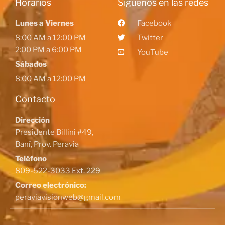
Horarios
Siguenos en las redes
Lunes a Viernes
Facebook
8:00 AM a 12:00 PM
Twitter
2:00 PM a 6:00 PM
YouTube
Sábados
8:00 AM a 12:00 PM
Contacto
Dirección
Presidente Billini #49,
Baní, Prov. Peravia
Teléfono
809-522-3033 Ext. 229
Correo electrónico:
peraviavisionweb@gmail.com