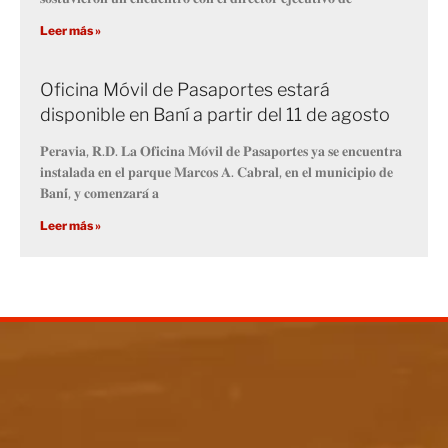
Leer más »
Oficina Móvil de Pasaportes estará
disponible en Baní a partir del 11 de agosto
𝐏𝐞𝐫𝐚𝐯𝐢𝐚, 𝐑.𝐃. 𝐋𝐚 𝐎𝐟𝐢𝐜𝐢𝐧𝐚 𝐌𝐨́𝐯𝐢𝐥 𝐝𝐞 𝐏𝐚𝐬𝐚𝐩𝐨𝐫𝐭𝐞𝐬 𝐲𝐚 𝐬𝐞 𝐞𝐧𝐜𝐮𝐞𝐧𝐭𝐫𝐚
𝐢𝐧𝐬𝐭𝐚𝐥𝐚𝐝𝐚 𝐞𝐧 𝐞𝐥 𝐩𝐚𝐫𝐪𝐮𝐞 𝐌𝐚𝐫𝐜𝐨𝐬 𝐀. 𝐂𝐚𝐛𝐫𝐚𝐥, 𝐞𝐧 𝐞𝐥 𝐦𝐮𝐧𝐢𝐜𝐢𝐩𝐢𝐨 𝐝𝐞
𝐁𝐚𝐧𝐢́, 𝐲 𝐜𝐨𝐦𝐞𝐧𝐳𝐚𝐫𝐚́ 𝐚
Leer más »