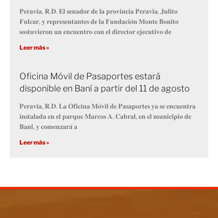
𝐏𝐞𝐫𝐚𝐯𝐢𝐚, 𝐑.𝐃. 𝐄𝐥 𝐬𝐞𝐧𝐚𝐝𝐨𝐫 𝐝𝐞 𝐥𝐚 𝐩𝐫𝐨𝐯𝐢𝐧𝐜𝐢𝐚 𝐏𝐞𝐫𝐚𝐯𝐢𝐚, 𝐉𝐮𝐥𝐢𝐭𝐨
𝐅𝐮𝐥𝐜𝐚𝐫, 𝐲 𝐫𝐞𝐩𝐫𝐞𝐬𝐞𝐧𝐭𝐚𝐧𝐭𝐞𝐬 𝐝𝐞 𝐥𝐚 𝐅𝐮𝐧𝐝𝐚𝐜𝐢𝐨́𝐧 𝐌𝐨𝐧𝐭𝐞 𝐁𝐨𝐧𝐢𝐭𝐨
𝐬𝐨𝐬𝐭𝐮𝐯𝐢𝐞𝐫𝐨𝐧 𝐮𝐧 𝐞𝐧𝐜𝐮𝐞𝐧𝐭𝐫𝐨 𝐜𝐨𝐧 𝐞𝐥 𝐝𝐢𝐫𝐞𝐜𝐭𝐨𝐫 𝐞𝐣𝐞𝐜𝐮𝐭𝐢𝐯𝐨 𝐝𝐞
Leer más »
Oficina Móvil de Pasaportes estará
disponible en Baní a partir del 11 de agosto
𝐏𝐞𝐫𝐚𝐯𝐢𝐚, 𝐑.𝐃. 𝐋𝐚 𝐎𝐟𝐢𝐜𝐢𝐧𝐚 𝐌𝐨́𝐯𝐢𝐥 𝐝𝐞 𝐏𝐚𝐬𝐚𝐩𝐨𝐫𝐭𝐞𝐬 𝐲𝐚 𝐬𝐞 𝐞𝐧𝐜𝐮𝐞𝐧𝐭𝐫𝐚
𝐢𝐧𝐬𝐭𝐚𝐥𝐚𝐝𝐚 𝐞𝐧 𝐞𝐥 𝐩𝐚𝐫𝐪𝐮𝐞 𝐌𝐚𝐫𝐜𝐨𝐬 𝐀. 𝐂𝐚𝐛𝐫𝐚𝐥, 𝐞𝐧 𝐞𝐥 𝐦𝐮𝐧𝐢𝐜𝐢𝐩𝐢𝐨 𝐝𝐞
𝐁𝐚𝐧𝐢́, 𝐲 𝐜𝐨𝐦𝐞𝐧𝐳𝐚𝐫𝐚́ 𝐚
Leer más »