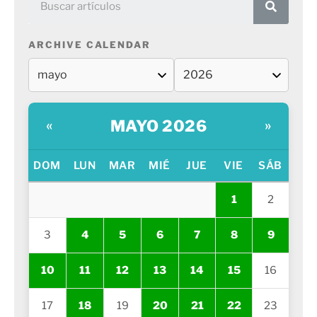
ARCHIVE CALENDAR
MAYO 2026
«
»
DOM
LUN
MAR
MIÉ
JUE
VIE
SÁB
1
2
3
4
5
6
7
8
9
10
11
12
13
14
15
16
17
18
19
20
21
22
23