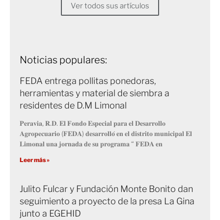
Ver todos sus artículos
Noticias populares:
FEDA entrega pollitas ponedoras,
herramientas y material de siembra a
residentes de D.M Limonal
𝐏𝐞𝐫𝐚𝐯𝐢𝐚, 𝐑.𝐃. 𝐄𝐥 𝐅𝐨𝐧𝐝𝐨 𝐄𝐬𝐩𝐞𝐜𝐢𝐚𝐥 𝐩𝐚𝐫𝐚 𝐞𝐥 𝐃𝐞𝐬𝐚𝐫𝐫𝐨𝐥𝐥𝐨
𝐀𝐠𝐫𝐨𝐩𝐞𝐜𝐮𝐚𝐫𝐢𝐨 (𝐅𝐄𝐃𝐀) 𝐝𝐞𝐬𝐚𝐫𝐫𝐨𝐥𝐥𝐨́ 𝐞𝐧 𝐞𝐥 𝐝𝐢𝐬𝐭𝐫𝐢𝐭𝐨 𝐦𝐮𝐧𝐢𝐜𝐢𝐩𝐚𝐥 𝐄𝐥
𝐋𝐢𝐦𝐨𝐧𝐚𝐥 𝐮𝐧𝐚 𝐣𝐨𝐫𝐧𝐚𝐝𝐚 𝐝𝐞 𝐬𝐮 𝐩𝐫𝐨𝐠𝐫𝐚𝐦𝐚 “ 𝐅𝐄𝐃𝐀 𝐞𝐧
Leer más »
Julito Fulcar y Fundación Monte Bonito dan
seguimiento a proyecto de la presa La Gina
junto a EGEHID