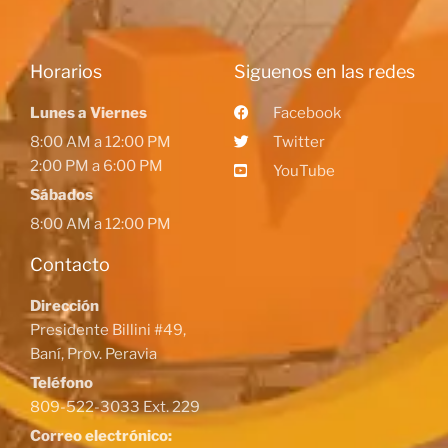
Horarios
Siguenos en las redes
Lunes a Viernes
Facebook
8:00 AM a 12:00 PM
Twitter
2:00 PM a 6:00 PM
YouTube
Sábados
8:00 AM a 12:00 PM
Contacto
Dirección
Presidente Billini #49,
Baní, Prov. Peravia
Teléfono
809-522-3033 Ext. 229
Correo electrónico: