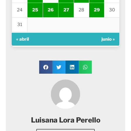
24
25
26
27
28
29
30
31
« abril
junio »
Luisana Lora Perello