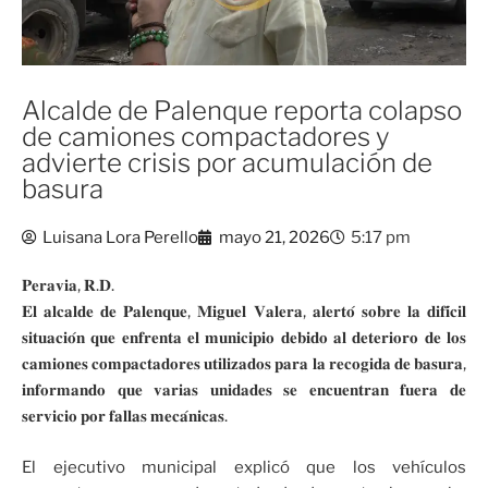
Alcalde de Palenque reporta colapso
de camiones compactadores y
advierte crisis por acumulación de
basura
Luisana Lora Perello
mayo 21, 2026
5:17 pm
𝐏𝐞𝐫𝐚𝐯𝐢𝐚, 𝐑.𝐃.
𝐄𝐥 𝐚𝐥𝐜𝐚𝐥𝐝𝐞 𝐝𝐞 𝐏𝐚𝐥𝐞𝐧𝐪𝐮𝐞, 𝐌𝐢𝐠𝐮𝐞𝐥 𝐕𝐚𝐥𝐞𝐫𝐚, 𝐚𝐥𝐞𝐫𝐭𝐨́ 𝐬𝐨𝐛𝐫𝐞 𝐥𝐚 𝐝𝐢𝐟𝐢́𝐜𝐢𝐥
𝐬𝐢𝐭𝐮𝐚𝐜𝐢𝐨́𝐧 𝐪𝐮𝐞 𝐞𝐧𝐟𝐫𝐞𝐧𝐭𝐚 𝐞𝐥 𝐦𝐮𝐧𝐢𝐜𝐢𝐩𝐢𝐨 𝐝𝐞𝐛𝐢𝐝𝐨 𝐚𝐥 𝐝𝐞𝐭𝐞𝐫𝐢𝐨𝐫𝐨 𝐝𝐞 𝐥𝐨𝐬
𝐜𝐚𝐦𝐢𝐨𝐧𝐞𝐬 𝐜𝐨𝐦𝐩𝐚𝐜𝐭𝐚𝐝𝐨𝐫𝐞𝐬 𝐮𝐭𝐢𝐥𝐢𝐳𝐚𝐝𝐨𝐬 𝐩𝐚𝐫𝐚 𝐥𝐚 𝐫𝐞𝐜𝐨𝐠𝐢𝐝𝐚 𝐝𝐞 𝐛𝐚𝐬𝐮𝐫𝐚,
𝐢𝐧𝐟𝐨𝐫𝐦𝐚𝐧𝐝𝐨 𝐪𝐮𝐞 𝐯𝐚𝐫𝐢𝐚𝐬 𝐮𝐧𝐢𝐝𝐚𝐝𝐞𝐬 𝐬𝐞 𝐞𝐧𝐜𝐮𝐞𝐧𝐭𝐫𝐚𝐧 𝐟𝐮𝐞𝐫𝐚 𝐝𝐞
𝐬𝐞𝐫𝐯𝐢𝐜𝐢𝐨 𝐩𝐨𝐫 𝐟𝐚𝐥𝐥𝐚𝐬 𝐦𝐞𝐜𝐚́𝐧𝐢𝐜𝐚𝐬.
El ejecutivo municipal explicó que los vehículos