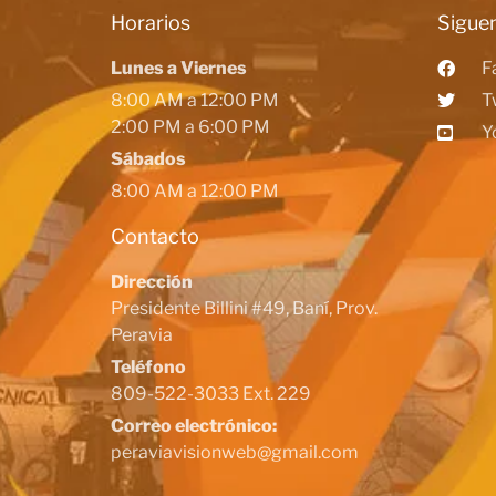
Horarios
Siguen
Lunes a Viernes
F
8:00 AM a 12:00 PM
T
2:00 PM a 6:00 PM
Y
Sábados
8:00 AM a 12:00 PM
Contacto
Dirección
Presidente Billini #49, Baní, Prov.
Peravia
Teléfono
809-522-3033 Ext. 229
Correo electrónico:
peraviavisionweb@gmail.com