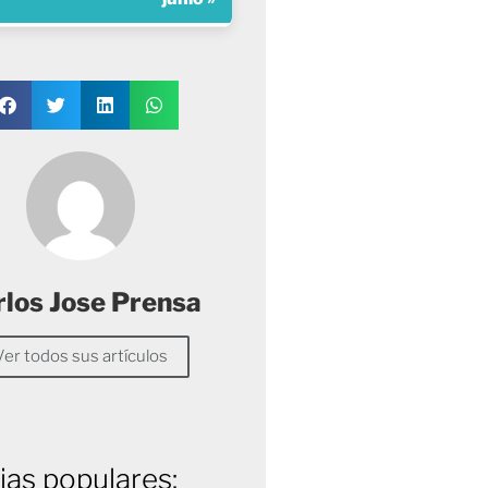
los Jose Prensa
Ver todos sus artículos
ias populares: