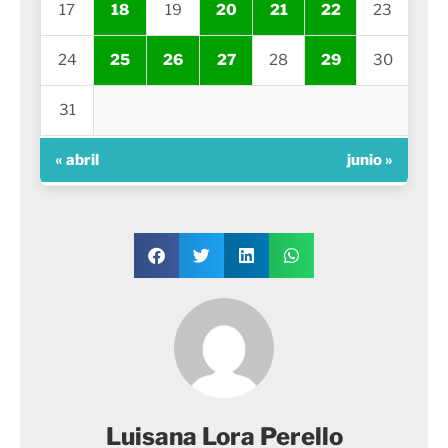
17
18
19
20
21
22
23
24
25
26
27
28
29
30
31
« abril
junio »
Luisana Lora Perello