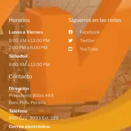
Horarios
Siguenos en las redes
Lunes a Viernes
Facebook
8:00 AM a 12:00 PM
Twitter
2:00 PM a 6:00 PM
YouTube
Sábados
8:00 AM a 12:00 PM
Contacto
Dirección
Presidente Billini #49,
Baní, Prov. Peravia
Teléfono
809-522-3033 Ext. 229
Correo electrónico: