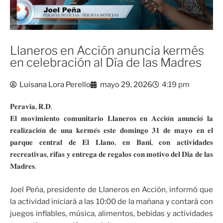
Llaneros en Acción anuncia kermés
en celebración al Día de las Madres
Luisana Lora Perello
mayo 29, 2026
4:19 pm
𝐏𝐞𝐫𝐚𝐯𝐢𝐚, 𝐑.𝐃.
𝐄𝐥 𝐦𝐨𝐯𝐢𝐦𝐢𝐞𝐧𝐭𝐨 𝐜𝐨𝐦𝐮𝐧𝐢𝐭𝐚𝐫𝐢𝐨 𝐋𝐥𝐚𝐧𝐞𝐫𝐨𝐬 𝐞𝐧 𝐀𝐜𝐜𝐢𝐨́𝐧 𝐚𝐧𝐮𝐧𝐜𝐢𝐨́ 𝐥𝐚
𝐫𝐞𝐚𝐥𝐢𝐳𝐚𝐜𝐢𝐨́𝐧 𝐝𝐞 𝐮𝐧𝐚 𝐤𝐞𝐫𝐦𝐞́𝐬 𝐞𝐬𝐭𝐞 𝐝𝐨𝐦𝐢𝐧𝐠𝐨 𝟑𝟏 𝐝𝐞 𝐦𝐚𝐲𝐨 𝐞𝐧 𝐞𝐥
𝐩𝐚𝐫𝐪𝐮𝐞 𝐜𝐞𝐧𝐭𝐫𝐚𝐥 𝐝𝐞 𝐄𝐥 𝐋𝐥𝐚𝐧𝐨, 𝐞𝐧 𝐁𝐚𝐧𝐢́, 𝐜𝐨𝐧 𝐚𝐜𝐭𝐢𝐯𝐢𝐝𝐚𝐝𝐞𝐬
𝐫𝐞𝐜𝐫𝐞𝐚𝐭𝐢𝐯𝐚𝐬, 𝐫𝐢𝐟𝐚𝐬 𝐲 𝐞𝐧𝐭𝐫𝐞𝐠𝐚 𝐝𝐞 𝐫𝐞𝐠𝐚𝐥𝐨𝐬 𝐜𝐨𝐧 𝐦𝐨𝐭𝐢𝐯𝐨 𝐝𝐞𝐥 𝐃𝐢́𝐚 𝐝𝐞 𝐥𝐚𝐬
𝐌𝐚𝐝𝐫𝐞𝐬.
Joel Peña, presidente de Llaneros en Acción, informó que
la actividad iniciará a las 10:00 de la mañana y contará con
juegos inflables, música, alimentos, bebidas y actividades