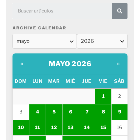
ARCHIVE CALENDAR
MAYO 2026
«
»
DOM
LUN
MAR
MIÉ
JUE
VIE
SÁB
1
2
3
4
5
6
7
8
9
10
11
12
13
14
15
16