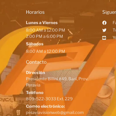
Horarios
Siguen
Lunes a Viernes
F
8:00 AM a 12:00 PM
T
2:00 PM a 6:00 PM
Y
Sábados
8:00 AM a 12:00 PM
Contacto
Dirección
Presidente Billini #49, Baní, Prov.
Peravia
Teléfono
809-522-3033 Ext. 229
Correo electrónico:
peraviavisionweb@gmail.com