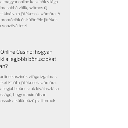
a magyar online kaszinók világa
lmasabbá válik, számos új
t kínálva a játékosok számára. A
 promóciók és különféle játékok
a vonzóvá teszi
Online Casino: hogyan
 ki a legjobb bónuszokat
an?
nline kaszinók világa izgalmas
ket kínál a játékosok számára.
a legjobb bónuszok kiválasztása
osságú, hogy maximálisan
hassuk a különböző platformok