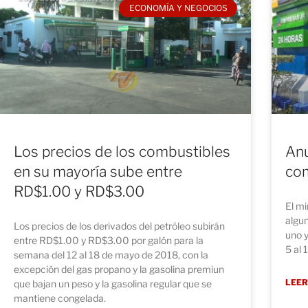
ECONOMÍA Y NEGOCIOS
Los precios de los combustibles
Anu
en su mayoría sube entre
co
RD$1.00 y RD$3.00
El mi
algu
Los precios de los derivados del petróleo subirán
uno y
entre RD$1.00 y RD$3.00 por galón para la
5 al 
semana del 12 al 18 de mayo de 2018, con la
excepción del gas propano y la gasolina premiun
LEER
que bajan un peso y la gasolina regular que se
mantiene congelada.