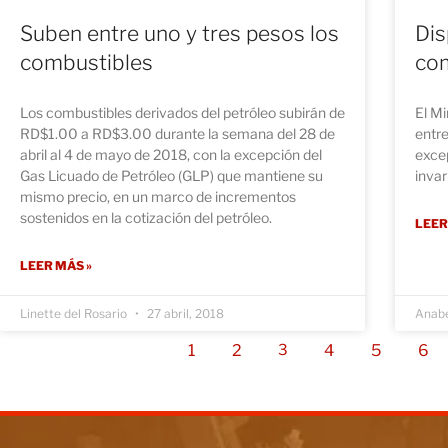
Suben entre uno y tres pesos los
Dis
combustibles
co
Los combustibles derivados del petróleo subirán de
El Mi
RD$1.00 a RD$3.00 durante la semana del 28 de
entre
abril al 4 de mayo de 2018, con la excepción del
exce
Gas Licuado de Petróleo (GLP) que mantiene su
invar
mismo precio, en un marco de incrementos
sostenidos en la cotización del petróleo.
LEER
LEER MÁS »
Linette del Rosario
27 abril, 2018
Anabe
1
2
4
5
6
3