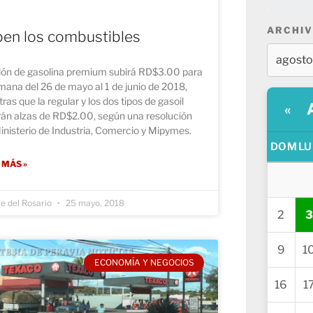
ARCHIV
en los combustibles
alón de gasolina premium subirá RD$3.00 para
mana del 26 de mayo al 1 de junio de 2018,
ras que la regular y los dos tipos de gasoil
«
rán alzas de RD$2.00, según una resolución
inisterio de Industria, Comercio y Mipymes.
DOM
LU
 MÁS »
te del Rosario
25 mayo, 2018
2
3
9
1
ECONOMÍA Y NEGOCIOS
16
1