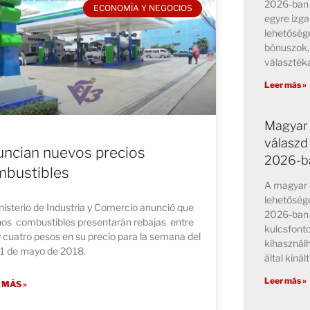
2026-ban 
ECONOMÍA Y NEGOCIOS
egyre izga
lehetősége
bónuszok,
választék
Leer más »
Magyar 
válaszd
ncian nuevos precios
2026-b
mbustibles
A magyar o
lehetősége
nisterio de Industria y Comercio anunció que
2026-ban 
nos combustibles presentarán rebajas entre
kulcsfont
 cuatro pesos en su precio para la semana del
kihasznál
11 de mayo de 2018.
által kínált
Leer más »
 MÁS »