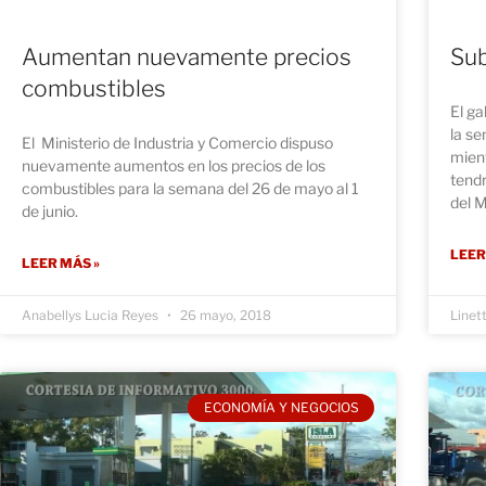
Aumentan nuevamente precios
Sub
combustibles
El g
la se
El Ministerio de Industria y Comercio dispuso
mient
nuevamente aumentos en los precios de los
tend
combustibles para la semana del 26 de mayo al 1
del M
de junio.
LEER
LEER MÁS »
Anabellys Lucia Reyes
26 mayo, 2018
Linet
ECONOMÍA Y NEGOCIOS