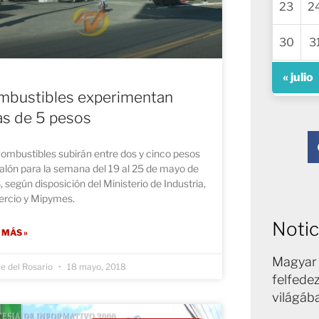
23
2
30
3
« julio
mbustibles experimentan
as de 5 pesos
ombustibles subirán entre dos y cinco pesos
alón para la semana del 19 al 25 de mayo de
 según disposición del Ministerio de Industria,
rcio y Mipymes.
Notic
 MÁS »
Magyar 
te del Rosario
18 mayo, 2018
felfede
világáb