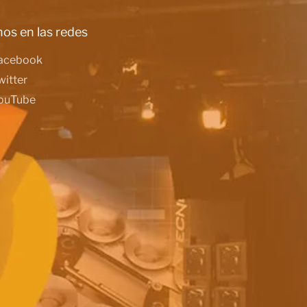
os en las redes
acebook
witter
ouTube