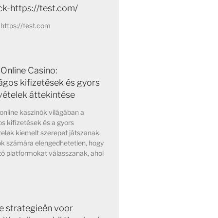
k-https://test.com/
https://test.com
Online Casino:
ágos kifizetések és gyors
vételek áttekintése
online kaszinók világában a
s kifizetések és a gyors
elek kiemelt szerepet játszanak.
ok számára elengedhetetlen, hogy
ó platformokat válasszanak, ahol
e strategieën voor