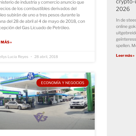
crypto-u
nisterio de industria y comercio anuncio que
2026
recios de los combustibles derivados del
leo subirán de uno a tres pesos durante la
In de ste
a del 28 de abril al 4 de mayo de 2018, con
online go
cepción del Gas Licuado de Petróleo.
uitgebreid
geïnteress
 MÁS »
spellen. M
Leer más »
llys Lucia Reyes
28 abril, 2018
ECONOMÍA Y NEGOCIOS