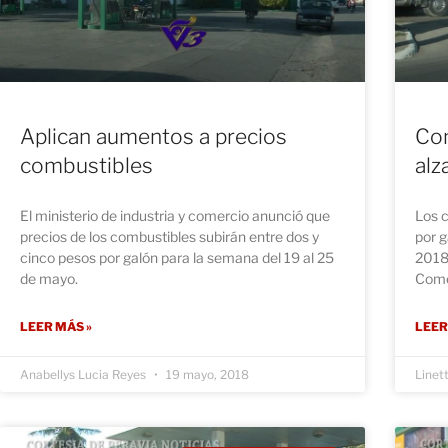
Aplican aumentos a precios
Co
combustibles
alz
El ministerio de industria y comercio anunció que
Los c
precios de los combustibles subirán entre dos y
por g
cinco pesos por galón para la semana del 19 al 25
2018,
de mayo.
Come
LEER MÁS »
LEER
Anabellys Lucia Reyes
19 mayo, 2018
Linet