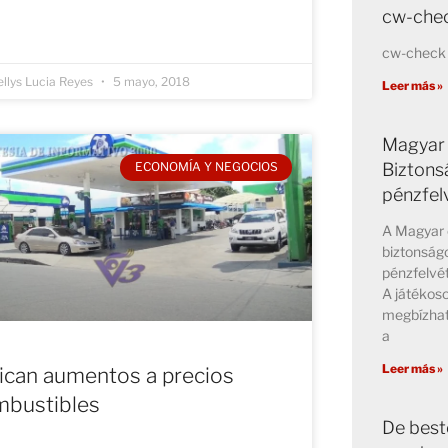
cw-chec
cw-check 
llys Lucia Reyes
5 mayo, 2018
Leer más »
Magyar 
Biztons
ECONOMÍA Y NEGOCIOS
pénzfel
A Magyar 
biztonságo
pénzfelvét
A játékos
megbízhat
a
Leer más »
ican aumentos a precios
mbustibles
De best