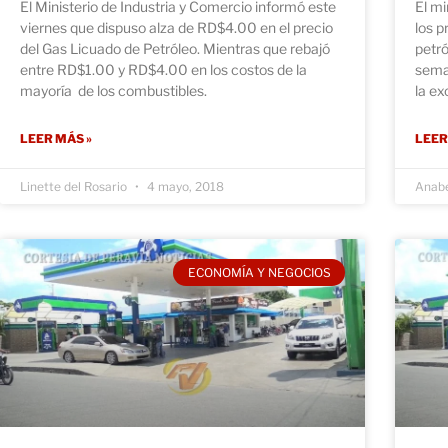
El Ministerio de Industria y Comercio informó este
El mi
viernes que dispuso alza de RD$4.00 en el precio
los p
del Gas Licuado de Petróleo. Mientras que rebajó
petró
entre RD$1.00 y RD$4.00 en los costos de la
seman
mayoría de los combustibles.
la ex
LEER MÁS »
LEER
Linette del Rosario
4 mayo, 2018
Anabe
ECONOMÍA Y NEGOCIOS