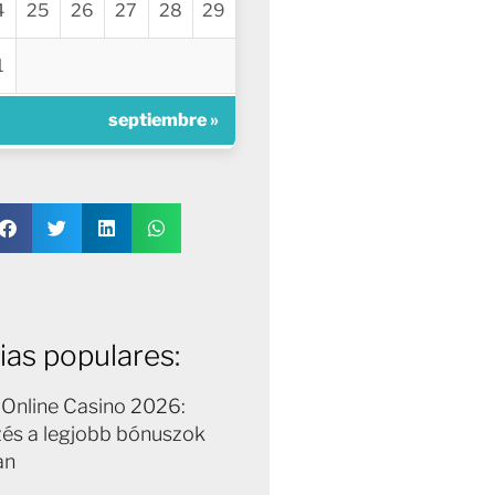
4
25
26
27
28
29
1
septiembre »
ias populares:
Online Casino 2026:
zés a legjobb bónuszok
an