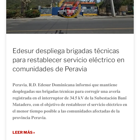
Edesur despliega brigadas técnicas
para restablecer servicio eléctrico en
comunidades de Peravia
𝐏𝐞𝐫𝐚𝐯𝐢𝐚, 𝐑.𝐃. 𝐄𝐝𝐞𝐬𝐮𝐫 𝐃𝐨𝐦𝐢𝐧𝐢𝐜𝐚𝐧𝐚 𝐢𝐧𝐟𝐨𝐫𝐦𝐨́ 𝐪𝐮𝐞 𝐦𝐚𝐧𝐭𝐢𝐞𝐧𝐞
𝐝𝐞𝐬𝐩𝐥𝐞𝐠𝐚𝐝𝐚𝐬 𝐬𝐮𝐬 𝐛𝐫𝐢𝐠𝐚𝐝𝐚𝐬 𝐭𝐞́𝐜𝐧𝐢𝐜𝐚𝐬 𝐩𝐚𝐫𝐚 𝐜𝐨𝐫𝐫𝐞𝐠𝐢𝐫 𝐮𝐧𝐚 𝐚𝐯𝐞𝐫𝐢́𝐚
𝐫𝐞𝐠𝐢𝐬𝐭𝐫𝐚𝐝𝐚 𝐞𝐧 𝐞𝐥 𝐢𝐧𝐭𝐞𝐫𝐫𝐮𝐩𝐭𝐨𝐫 𝐝𝐞 𝟑𝟒.𝟓 𝐤𝐕 𝐝𝐞 𝐥𝐚 𝐒𝐮𝐛𝐞𝐬𝐭𝐚𝐜𝐢𝐨́𝐧 𝐁𝐚𝐧𝐢́
𝐌𝐚𝐭𝐚𝐝𝐞𝐫𝐨, 𝐜𝐨𝐧 𝐞𝐥 𝐨𝐛𝐣𝐞𝐭𝐢𝐯𝐨 𝐝𝐞 𝐫𝐞𝐬𝐭𝐚𝐛𝐥𝐞𝐜𝐞𝐫 𝐞𝐥 𝐬𝐞𝐫𝐯𝐢𝐜𝐢𝐨 𝐞𝐥𝐞́𝐜𝐭𝐫𝐢𝐜𝐨 𝐞𝐧
𝐞𝐥 𝐦𝐞𝐧𝐨𝐫 𝐭𝐢𝐞𝐦𝐩𝐨 𝐩𝐨𝐬𝐢𝐛𝐥𝐞 𝐚 𝐥𝐚𝐬 𝐜𝐨𝐦𝐮𝐧𝐢𝐝𝐚𝐝𝐞𝐬 𝐚𝐟𝐞𝐜𝐭𝐚𝐝𝐚𝐬 𝐝𝐞 𝐥𝐚
𝐩𝐫𝐨𝐯𝐢𝐧𝐜𝐢𝐚 𝐏𝐞𝐫𝐚𝐯𝐢𝐚.
LEER MÁS »