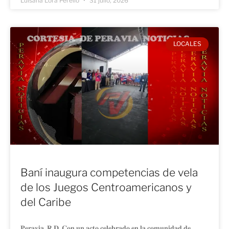
Luisana Lora Perello
31 julio, 2026
LOCALES
Baní inaugura competencias de vela
de los Juegos Centroamericanos y
del Caribe
𝐏𝐞𝐫𝐚𝐯𝐢𝐚, 𝐑.𝐃. 𝐂𝐨𝐧 𝐮𝐧 𝐚𝐜𝐭𝐨 𝐜𝐞𝐥𝐞𝐛𝐫𝐚𝐝𝐨 𝐞𝐧 𝐥𝐚 𝐜𝐨𝐦𝐮𝐧𝐢𝐝𝐚𝐝 𝐝𝐞