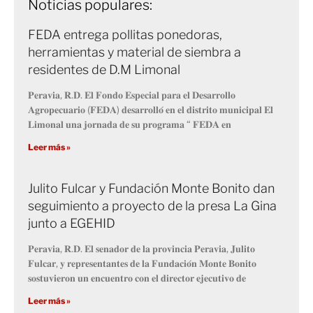
Noticias populares:
FEDA entrega pollitas ponedoras,
herramientas y material de siembra a
residentes de D.M Limonal
𝐏𝐞𝐫𝐚𝐯𝐢𝐚, 𝐑.𝐃. 𝐄𝐥 𝐅𝐨𝐧𝐝𝐨 𝐄𝐬𝐩𝐞𝐜𝐢𝐚𝐥 𝐩𝐚𝐫𝐚 𝐞𝐥 𝐃𝐞𝐬𝐚𝐫𝐫𝐨𝐥𝐥𝐨
𝐀𝐠𝐫𝐨𝐩𝐞𝐜𝐮𝐚𝐫𝐢𝐨 (𝐅𝐄𝐃𝐀) 𝐝𝐞𝐬𝐚𝐫𝐫𝐨𝐥𝐥𝐨́ 𝐞𝐧 𝐞𝐥 𝐝𝐢𝐬𝐭𝐫𝐢𝐭𝐨 𝐦𝐮𝐧𝐢𝐜𝐢𝐩𝐚𝐥 𝐄𝐥
𝐋𝐢𝐦𝐨𝐧𝐚𝐥 𝐮𝐧𝐚 𝐣𝐨𝐫𝐧𝐚𝐝𝐚 𝐝𝐞 𝐬𝐮 𝐩𝐫𝐨𝐠𝐫𝐚𝐦𝐚 “ 𝐅𝐄𝐃𝐀 𝐞𝐧
Leer más »
Julito Fulcar y Fundación Monte Bonito dan
seguimiento a proyecto de la presa La Gina
junto a EGEHID
𝐏𝐞𝐫𝐚𝐯𝐢𝐚, 𝐑.𝐃. 𝐄𝐥 𝐬𝐞𝐧𝐚𝐝𝐨𝐫 𝐝𝐞 𝐥𝐚 𝐩𝐫𝐨𝐯𝐢𝐧𝐜𝐢𝐚 𝐏𝐞𝐫𝐚𝐯𝐢𝐚, 𝐉𝐮𝐥𝐢𝐭𝐨
𝐅𝐮𝐥𝐜𝐚𝐫, 𝐲 𝐫𝐞𝐩𝐫𝐞𝐬𝐞𝐧𝐭𝐚𝐧𝐭𝐞𝐬 𝐝𝐞 𝐥𝐚 𝐅𝐮𝐧𝐝𝐚𝐜𝐢𝐨́𝐧 𝐌𝐨𝐧𝐭𝐞 𝐁𝐨𝐧𝐢𝐭𝐨
𝐬𝐨𝐬𝐭𝐮𝐯𝐢𝐞𝐫𝐨𝐧 𝐮𝐧 𝐞𝐧𝐜𝐮𝐞𝐧𝐭𝐫𝐨 𝐜𝐨𝐧 𝐞𝐥 𝐝𝐢𝐫𝐞𝐜𝐭𝐨𝐫 𝐞𝐣𝐞𝐜𝐮𝐭𝐢𝐯𝐨 𝐝𝐞
Leer más »