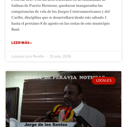
𝐒𝐚𝐥𝐢𝐧𝐚𝐬 𝐝𝐞 𝐏𝐮𝐞𝐫𝐭𝐨 𝐇𝐞𝐫𝐦𝐨𝐬𝐨, 𝐪𝐮𝐞𝐝𝐚𝐫𝐨𝐧 𝐢𝐧𝐚𝐮𝐠𝐮𝐫𝐚𝐝𝐚𝐬 𝐥𝐚𝐬
𝐜𝐨𝐦𝐩𝐞𝐭𝐞𝐧𝐜𝐢𝐚𝐬 𝐝𝐞 𝐯𝐞𝐥𝐚 𝐝𝐞 𝐥𝐨𝐬 𝐉𝐮𝐞𝐠𝐨𝐬 𝐂𝐞𝐧𝐭𝐫𝐨𝐚𝐦𝐞𝐫𝐢𝐜𝐚𝐧𝐨𝐬 𝐲 𝐝𝐞𝐥
𝐂𝐚𝐫𝐢𝐛𝐞, 𝐝𝐢𝐬𝐜𝐢𝐩𝐥𝐢𝐧𝐚 𝐪𝐮𝐞 𝐬𝐞 𝐝𝐞𝐬𝐚𝐫𝐫𝐨𝐥𝐥𝐚𝐫𝐚́ 𝐝𝐞𝐬𝐝𝐞 𝐞𝐬𝐭𝐞 𝐬𝐚́𝐛𝐚𝐝𝐨 𝟏
𝐡𝐚𝐬𝐭𝐚 𝐞𝐥 𝐩𝐫𝐨́𝐱𝐢𝐦𝐨 𝟖 𝐝𝐞 𝐚𝐠𝐨𝐬𝐭𝐨 𝐞𝐧 𝐥𝐚𝐬 𝐜𝐨𝐬𝐭𝐚𝐬 𝐝𝐞 𝐞𝐬𝐭𝐞 𝐦𝐮𝐧𝐢𝐜𝐢𝐩𝐢𝐨
𝐁𝐚𝐧𝐢́.
LEER MÁS »
Luisana Lora Perello
31 julio, 2026
LOCALES