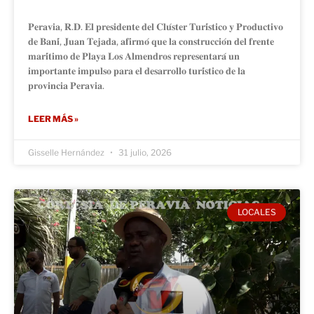
𝐏𝐞𝐫𝐚𝐯𝐢𝐚, 𝐑.𝐃. 𝐄𝐥 𝐩𝐫𝐞𝐬𝐢𝐝𝐞𝐧𝐭𝐞 𝐝𝐞𝐥 𝐂𝐥𝐮́𝐬𝐭𝐞𝐫 𝐓𝐮𝐫𝐢́𝐬𝐭𝐢𝐜𝐨 𝐲 𝐏𝐫𝐨𝐝𝐮𝐜𝐭𝐢𝐯𝐨
𝐝𝐞 𝐁𝐚𝐧𝐢́, 𝐉𝐮𝐚𝐧 𝐓𝐞𝐣𝐚𝐝𝐚, 𝐚𝐟𝐢𝐫𝐦𝐨́ 𝐪𝐮𝐞 𝐥𝐚 𝐜𝐨𝐧𝐬𝐭𝐫𝐮𝐜𝐜𝐢𝐨́𝐧 𝐝𝐞𝐥 𝐟𝐫𝐞𝐧𝐭𝐞
𝐦𝐚𝐫𝐢́𝐭𝐢𝐦𝐨 𝐝𝐞 𝐏𝐥𝐚𝐲𝐚 𝐋𝐨𝐬 𝐀𝐥𝐦𝐞𝐧𝐝𝐫𝐨𝐬 𝐫𝐞𝐩𝐫𝐞𝐬𝐞𝐧𝐭𝐚𝐫𝐚́ 𝐮𝐧
𝐢𝐦𝐩𝐨𝐫𝐭𝐚𝐧𝐭𝐞 𝐢𝐦𝐩𝐮𝐥𝐬𝐨 𝐩𝐚𝐫𝐚 𝐞𝐥 𝐝𝐞𝐬𝐚𝐫𝐫𝐨𝐥𝐥𝐨 𝐭𝐮𝐫𝐢́𝐬𝐭𝐢𝐜𝐨 𝐝𝐞 𝐥𝐚
𝐩𝐫𝐨𝐯𝐢𝐧𝐜𝐢𝐚 𝐏𝐞𝐫𝐚𝐯𝐢𝐚.
LEER MÁS »
Gisselle Hernández
31 julio, 2026
LOCALES