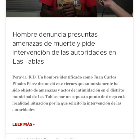
Hombre denuncia presuntas
amenazas de muerte y pide
intervención de las autoridades en
Las Tablas
𝐏𝐞𝐫𝐚𝐯𝐢𝐚, 𝐑.𝐃. 𝐔𝐧 𝐡𝐨𝐦𝐛𝐫𝐞 𝐢𝐝𝐞𝐧𝐭𝐢𝐟𝐢𝐜𝐚𝐝𝐨 𝐜𝐨𝐦𝐨 𝐉𝐮𝐚𝐧 𝐂𝐚𝐫𝐥𝐨𝐬
𝐏𝐢𝐧𝐚𝐥𝐞𝐬 𝐏𝐞́𝐫𝐞𝐳 𝐝𝐞𝐧𝐮𝐧𝐜𝐢𝐨́ 𝐞𝐬𝐭𝐞 𝐯𝐢𝐞𝐫𝐧𝐞𝐬 𝐪𝐮𝐞 𝐬𝐮𝐩𝐮𝐞𝐬𝐭𝐚𝐦𝐞𝐧𝐭𝐞 𝐡𝐚
𝐬𝐢𝐝𝐨 𝐨𝐛𝐣𝐞𝐭𝐨 𝐝𝐞 𝐚𝐦𝐞𝐧𝐚𝐳𝐚𝐬 𝐲 𝐚𝐜𝐭𝐨𝐬 𝐝𝐞 𝐢𝐧𝐭𝐢𝐦𝐢𝐝𝐚𝐜𝐢𝐨́𝐧 𝐞𝐧 𝐞𝐥 𝐝𝐢𝐬𝐭𝐫𝐢𝐭𝐨
𝐦𝐮𝐧𝐢𝐜𝐢𝐩𝐚𝐥 𝐝𝐞 𝐋𝐚𝐬 𝐓𝐚𝐛𝐥𝐚𝐬 𝐩𝐨𝐫 𝐮𝐧 𝐬𝐮𝐩𝐮𝐞𝐬𝐭𝐨 𝐩𝐮𝐧𝐭𝐨 𝐝𝐞 𝐝𝐫𝐨𝐠𝐚 𝐞𝐧 𝐥𝐚
𝐥𝐨𝐜𝐚𝐥𝐢𝐝𝐚𝐝, 𝐬𝐢𝐭𝐮𝐚𝐜𝐢𝐨́𝐧 𝐩𝐨𝐫 𝐥𝐚 𝐪𝐮𝐞 𝐬𝐨𝐥𝐢𝐜𝐢𝐭𝐨́ 𝐥𝐚 𝐢𝐧𝐭𝐞𝐫𝐯𝐞𝐧𝐜𝐢𝐨́𝐧 𝐝𝐞 𝐥𝐚𝐬
𝐚𝐮𝐭𝐨𝐫𝐢𝐝𝐚𝐝𝐞𝐬
LEER MÁS »