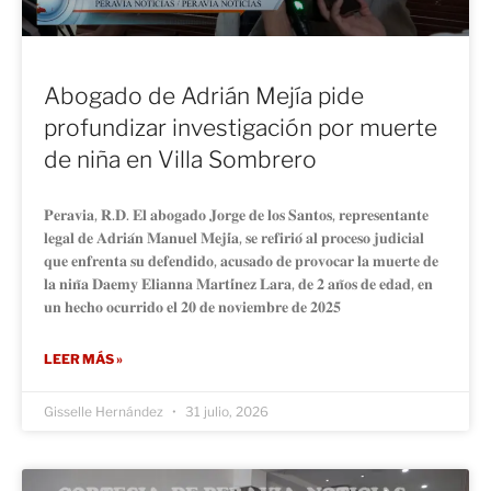
Abogado de Adrián Mejía pide
profundizar investigación por muerte
de niña en Villa Sombrero
𝐏𝐞𝐫𝐚𝐯𝐢𝐚, 𝐑.𝐃. 𝐄𝐥 𝐚𝐛𝐨𝐠𝐚𝐝𝐨 𝐉𝐨𝐫𝐠𝐞 𝐝𝐞 𝐥𝐨𝐬 𝐒𝐚𝐧𝐭𝐨𝐬, 𝐫𝐞𝐩𝐫𝐞𝐬𝐞𝐧𝐭𝐚𝐧𝐭𝐞
𝐥𝐞𝐠𝐚𝐥 𝐝𝐞 𝐀𝐝𝐫𝐢𝐚́𝐧 𝐌𝐚𝐧𝐮𝐞𝐥 𝐌𝐞𝐣𝐢́𝐚, 𝐬𝐞 𝐫𝐞𝐟𝐢𝐫𝐢𝐨́ 𝐚𝐥 𝐩𝐫𝐨𝐜𝐞𝐬𝐨 𝐣𝐮𝐝𝐢𝐜𝐢𝐚𝐥
𝐪𝐮𝐞 𝐞𝐧𝐟𝐫𝐞𝐧𝐭𝐚 𝐬𝐮 𝐝𝐞𝐟𝐞𝐧𝐝𝐢𝐝𝐨, 𝐚𝐜𝐮𝐬𝐚𝐝𝐨 𝐝𝐞 𝐩𝐫𝐨𝐯𝐨𝐜𝐚𝐫 𝐥𝐚 𝐦𝐮𝐞𝐫𝐭𝐞 𝐝𝐞
𝐥𝐚 𝐧𝐢𝐧̃𝐚 𝐃𝐚𝐞𝐦𝐲 𝐄𝐥𝐢𝐚𝐧𝐧𝐚 𝐌𝐚𝐫𝐭𝐢́𝐧𝐞𝐳 𝐋𝐚𝐫𝐚, 𝐝𝐞 𝟐 𝐚𝐧̃𝐨𝐬 𝐝𝐞 𝐞𝐝𝐚𝐝, 𝐞𝐧
𝐮𝐧 𝐡𝐞𝐜𝐡𝐨 𝐨𝐜𝐮𝐫𝐫𝐢𝐝𝐨 𝐞𝐥 𝟐𝟎 𝐝𝐞 𝐧𝐨𝐯𝐢𝐞𝐦𝐛𝐫𝐞 𝐝𝐞 𝟐𝟎𝟐𝟓
LEER MÁS »
Gisselle Hernández
31 julio, 2026