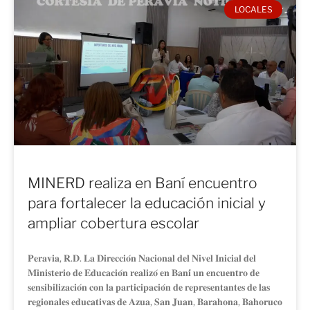
LOCALES
MINERD realiza en Baní encuentro
para fortalecer la educación inicial y
ampliar cobertura escolar
𝐏𝐞𝐫𝐚𝐯𝐢𝐚, 𝐑.𝐃. 𝐋𝐚 𝐃𝐢𝐫𝐞𝐜𝐜𝐢𝐨́𝐧 𝐍𝐚𝐜𝐢𝐨𝐧𝐚𝐥 𝐝𝐞𝐥 𝐍𝐢𝐯𝐞𝐥 𝐈𝐧𝐢𝐜𝐢𝐚𝐥 𝐝𝐞𝐥
𝐌𝐢𝐧𝐢𝐬𝐭𝐞𝐫𝐢𝐨 𝐝𝐞 𝐄𝐝𝐮𝐜𝐚𝐜𝐢𝐨́𝐧 𝐫𝐞𝐚𝐥𝐢𝐳𝐨́ 𝐞𝐧 𝐁𝐚𝐧𝐢́ 𝐮𝐧 𝐞𝐧𝐜𝐮𝐞𝐧𝐭𝐫𝐨 𝐝𝐞
𝐬𝐞𝐧𝐬𝐢𝐛𝐢𝐥𝐢𝐳𝐚𝐜𝐢𝐨́𝐧 𝐜𝐨𝐧 𝐥𝐚 𝐩𝐚𝐫𝐭𝐢𝐜𝐢𝐩𝐚𝐜𝐢𝐨́𝐧 𝐝𝐞 𝐫𝐞𝐩𝐫𝐞𝐬𝐞𝐧𝐭𝐚𝐧𝐭𝐞𝐬 𝐝𝐞 𝐥𝐚𝐬
𝐫𝐞𝐠𝐢𝐨𝐧𝐚𝐥𝐞𝐬 𝐞𝐝𝐮𝐜𝐚𝐭𝐢𝐯𝐚𝐬 𝐝𝐞 𝐀𝐳𝐮𝐚, 𝐒𝐚𝐧 𝐉𝐮𝐚𝐧, 𝐁𝐚𝐫𝐚𝐡𝐨𝐧𝐚, 𝐁𝐚𝐡𝐨𝐫𝐮𝐜𝐨