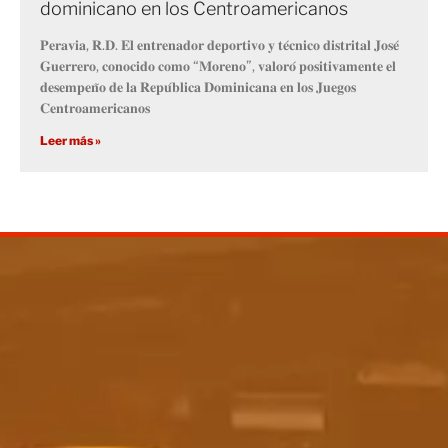
dominicano en los Centroamericanos
𝐏𝐞𝐫𝐚𝐯𝐢𝐚, 𝐑.𝐃. 𝐄𝐥 𝐞𝐧𝐭𝐫𝐞𝐧𝐚𝐝𝐨𝐫 𝐝𝐞𝐩𝐨𝐫𝐭𝐢𝐯𝐨 𝐲 𝐭𝐞́𝐜𝐧𝐢𝐜𝐨 𝐝𝐢𝐬𝐭𝐫𝐢𝐭𝐚𝐥 𝐉𝐨𝐬𝐞́
𝐆𝐮𝐞𝐫𝐫𝐞𝐫𝐨, 𝐜𝐨𝐧𝐨𝐜𝐢𝐝𝐨 𝐜𝐨𝐦𝐨 “𝐌𝐨𝐫𝐞𝐧𝐨”, 𝐯𝐚𝐥𝐨𝐫𝐨́ 𝐩𝐨𝐬𝐢𝐭𝐢𝐯𝐚𝐦𝐞𝐧𝐭𝐞 𝐞𝐥
𝐝𝐞𝐬𝐞𝐦𝐩𝐞𝐧̃𝐨 𝐝𝐞 𝐥𝐚 𝐑𝐞𝐩𝐮́𝐛𝐥𝐢𝐜𝐚 𝐃𝐨𝐦𝐢𝐧𝐢𝐜𝐚𝐧𝐚 𝐞𝐧 𝐥𝐨𝐬 𝐉𝐮𝐞𝐠𝐨𝐬
𝐂𝐞𝐧𝐭𝐫𝐨𝐚𝐦𝐞𝐫𝐢𝐜𝐚𝐧𝐨𝐬
Leer más »