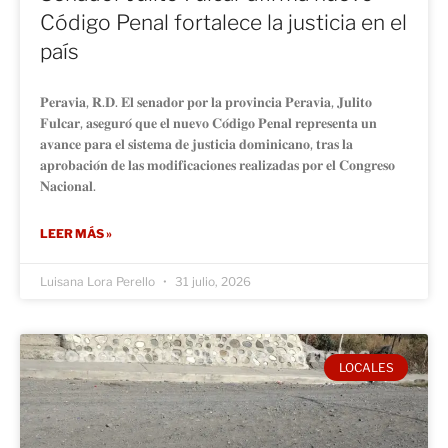
Código Penal fortalece la justicia en el
país
𝐏𝐞𝐫𝐚𝐯𝐢𝐚, 𝐑.𝐃. 𝐄𝐥 𝐬𝐞𝐧𝐚𝐝𝐨𝐫 𝐩𝐨𝐫 𝐥𝐚 𝐩𝐫𝐨𝐯𝐢𝐧𝐜𝐢𝐚 𝐏𝐞𝐫𝐚𝐯𝐢𝐚, 𝐉𝐮𝐥𝐢𝐭𝐨
𝐅𝐮𝐥𝐜𝐚𝐫, 𝐚𝐬𝐞𝐠𝐮𝐫𝐨́ 𝐪𝐮𝐞 𝐞𝐥 𝐧𝐮𝐞𝐯𝐨 𝐂𝐨́𝐝𝐢𝐠𝐨 𝐏𝐞𝐧𝐚𝐥 𝐫𝐞𝐩𝐫𝐞𝐬𝐞𝐧𝐭𝐚 𝐮𝐧
𝐚𝐯𝐚𝐧𝐜𝐞 𝐩𝐚𝐫𝐚 𝐞𝐥 𝐬𝐢𝐬𝐭𝐞𝐦𝐚 𝐝𝐞 𝐣𝐮𝐬𝐭𝐢𝐜𝐢𝐚 𝐝𝐨𝐦𝐢𝐧𝐢𝐜𝐚𝐧𝐨, 𝐭𝐫𝐚𝐬 𝐥𝐚
𝐚𝐩𝐫𝐨𝐛𝐚𝐜𝐢𝐨́𝐧 𝐝𝐞 𝐥𝐚𝐬 𝐦𝐨𝐝𝐢𝐟𝐢𝐜𝐚𝐜𝐢𝐨𝐧𝐞𝐬 𝐫𝐞𝐚𝐥𝐢𝐳𝐚𝐝𝐚𝐬 𝐩𝐨𝐫 𝐞𝐥 𝐂𝐨𝐧𝐠𝐫𝐞𝐬𝐨
𝐍𝐚𝐜𝐢𝐨𝐧𝐚𝐥.
LEER MÁS »
Luisana Lora Perello
31 julio, 2026
LOCALES