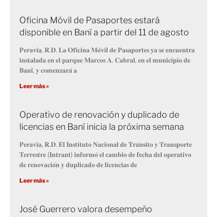
Oficina Móvil de Pasaportes estará
disponible en Baní a partir del 11 de agosto
𝐏𝐞𝐫𝐚𝐯𝐢𝐚, 𝐑.𝐃. 𝐋𝐚 𝐎𝐟𝐢𝐜𝐢𝐧𝐚 𝐌𝐨́𝐯𝐢𝐥 𝐝𝐞 𝐏𝐚𝐬𝐚𝐩𝐨𝐫𝐭𝐞𝐬 𝐲𝐚 𝐬𝐞 𝐞𝐧𝐜𝐮𝐞𝐧𝐭𝐫𝐚
𝐢𝐧𝐬𝐭𝐚𝐥𝐚𝐝𝐚 𝐞𝐧 𝐞𝐥 𝐩𝐚𝐫𝐪𝐮𝐞 𝐌𝐚𝐫𝐜𝐨𝐬 𝐀. 𝐂𝐚𝐛𝐫𝐚𝐥, 𝐞𝐧 𝐞𝐥 𝐦𝐮𝐧𝐢𝐜𝐢𝐩𝐢𝐨 𝐝𝐞
𝐁𝐚𝐧𝐢́, 𝐲 𝐜𝐨𝐦𝐞𝐧𝐳𝐚𝐫𝐚́ 𝐚
Leer más »
Operativo de renovación y duplicado de
licencias en Baní inicia la próxima semana
𝐏𝐞𝐫𝐚𝐯𝐢𝐚, 𝐑.𝐃. 𝐄𝐥 𝐈𝐧𝐬𝐭𝐢𝐭𝐮𝐭𝐨 𝐍𝐚𝐜𝐢𝐨𝐧𝐚𝐥 𝐝𝐞 𝐓𝐫𝐚́𝐧𝐬𝐢𝐭𝐨 𝐲 𝐓𝐫𝐚𝐧𝐬𝐩𝐨𝐫𝐭𝐞
𝐓𝐞𝐫𝐫𝐞𝐬𝐭𝐫𝐞 (𝐈𝐧𝐭𝐫𝐚𝐧𝐭) 𝐢𝐧𝐟𝐨𝐫𝐦𝐨́ 𝐞𝐥 𝐜𝐚𝐦𝐛𝐢𝐨 𝐝𝐞 𝐟𝐞𝐜𝐡𝐚 𝐝𝐞𝐥 𝐨𝐩𝐞𝐫𝐚𝐭𝐢𝐯𝐨
𝐝𝐞 𝐫𝐞𝐧𝐨𝐯𝐚𝐜𝐢𝐨́𝐧 𝐲 𝐝𝐮𝐩𝐥𝐢𝐜𝐚𝐝𝐨 𝐝𝐞 𝐥𝐢𝐜𝐞𝐧𝐜𝐢𝐚𝐬 𝐝𝐞
Leer más »
José Guerrero valora desempeño