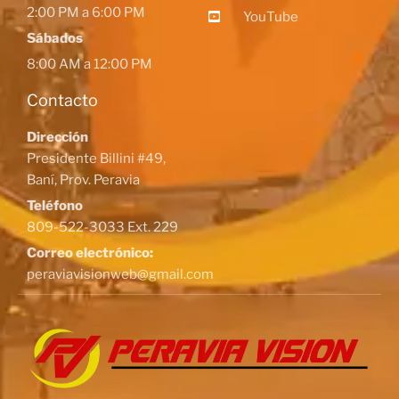
2:00 PM a 6:00 PM
YouTube
Sábados
8:00 AM a 12:00 PM
Contacto
Dirección
Presidente Billini #49,
Baní, Prov. Peravia
Teléfono
809-522-3033 Ext. 229
Correo electrónico:
peraviavisionweb@gmail.com