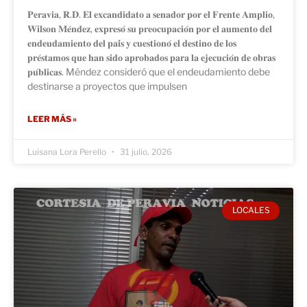
𝐏𝐞𝐫𝐚𝐯𝐢𝐚, 𝐑.𝐃. 𝐄𝐥 𝐞𝐱𝐜𝐚𝐧𝐝𝐢𝐝𝐚𝐭𝐨 𝐚 𝐬𝐞𝐧𝐚𝐝𝐨𝐫 𝐩𝐨𝐫 𝐞𝐥 𝐅𝐫𝐞𝐧𝐭𝐞 𝐀𝐦𝐩𝐥𝐢𝐨,
𝐖𝐢𝐥𝐬𝐨𝐧 𝐌𝐞́𝐧𝐝𝐞𝐳, 𝐞𝐱𝐩𝐫𝐞𝐬𝐨́ 𝐬𝐮 𝐩𝐫𝐞𝐨𝐜𝐮𝐩𝐚𝐜𝐢𝐨́𝐧 𝐩𝐨𝐫 𝐞𝐥 𝐚𝐮𝐦𝐞𝐧𝐭𝐨 𝐝𝐞𝐥
𝐞𝐧𝐝𝐞𝐮𝐝𝐚𝐦𝐢𝐞𝐧𝐭𝐨 𝐝𝐞𝐥 𝐩𝐚𝐢́𝐬 𝐲 𝐜𝐮𝐞𝐬𝐭𝐢𝐨𝐧𝐨́ 𝐞𝐥 𝐝𝐞𝐬𝐭𝐢𝐧𝐨 𝐝𝐞 𝐥𝐨𝐬
𝐩𝐫𝐞́𝐬𝐭𝐚𝐦𝐨𝐬 𝐪𝐮𝐞 𝐡𝐚𝐧 𝐬𝐢𝐝𝐨 𝐚𝐩𝐫𝐨𝐛𝐚𝐝𝐨𝐬 𝐩𝐚𝐫𝐚 𝐥𝐚 𝐞𝐣𝐞𝐜𝐮𝐜𝐢𝐨́𝐧 𝐝𝐞 𝐨𝐛𝐫𝐚𝐬
𝐩𝐮́𝐛𝐥𝐢𝐜𝐚𝐬. Méndez consideró que el endeudamiento debe
destinarse a proyectos que impulsen
LEER MÁS »
Luisana Lora Perello
31 julio, 2026
LOCALES