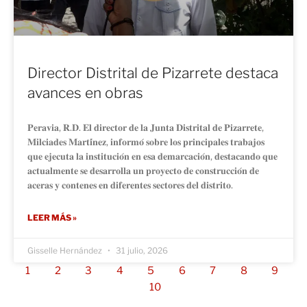
Director Distrital de Pizarrete destaca
avances en obras
𝐏𝐞𝐫𝐚𝐯𝐢𝐚, 𝐑.𝐃. 𝐄𝐥 𝐝𝐢𝐫𝐞𝐜𝐭𝐨𝐫 𝐝𝐞 𝐥𝐚 𝐉𝐮𝐧𝐭𝐚 𝐃𝐢𝐬𝐭𝐫𝐢𝐭𝐚𝐥 𝐝𝐞 𝐏𝐢𝐳𝐚𝐫𝐫𝐞𝐭𝐞,
𝐌𝐢𝐥𝐜𝐢𝐚𝐝𝐞𝐬 𝐌𝐚𝐫𝐭𝐢́𝐧𝐞𝐳, 𝐢𝐧𝐟𝐨𝐫𝐦𝐨́ 𝐬𝐨𝐛𝐫𝐞 𝐥𝐨𝐬 𝐩𝐫𝐢𝐧𝐜𝐢𝐩𝐚𝐥𝐞𝐬 𝐭𝐫𝐚𝐛𝐚𝐣𝐨𝐬
𝐪𝐮𝐞 𝐞𝐣𝐞𝐜𝐮𝐭𝐚 𝐥𝐚 𝐢𝐧𝐬𝐭𝐢𝐭𝐮𝐜𝐢𝐨́𝐧 𝐞𝐧 𝐞𝐬𝐚 𝐝𝐞𝐦𝐚𝐫𝐜𝐚𝐜𝐢𝐨́𝐧, 𝐝𝐞𝐬𝐭𝐚𝐜𝐚𝐧𝐝𝐨 𝐪𝐮𝐞
𝐚𝐜𝐭𝐮𝐚𝐥𝐦𝐞𝐧𝐭𝐞 𝐬𝐞 𝐝𝐞𝐬𝐚𝐫𝐫𝐨𝐥𝐥𝐚 𝐮𝐧 𝐩𝐫𝐨𝐲𝐞𝐜𝐭𝐨 𝐝𝐞 𝐜𝐨𝐧𝐬𝐭𝐫𝐮𝐜𝐜𝐢𝐨́𝐧 𝐝𝐞
𝐚𝐜𝐞𝐫𝐚𝐬 𝐲 𝐜𝐨𝐧𝐭𝐞𝐧𝐞𝐬 𝐞𝐧 𝐝𝐢𝐟𝐞𝐫𝐞𝐧𝐭𝐞𝐬 𝐬𝐞𝐜𝐭𝐨𝐫𝐞𝐬 𝐝𝐞𝐥 𝐝𝐢𝐬𝐭𝐫𝐢𝐭𝐨.
LEER MÁS »
Gisselle Hernández
31 julio, 2026
1
2
3
4
5
6
7
8
9
10