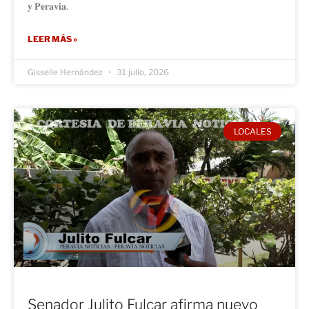
𝐲 𝐏𝐞𝐫𝐚𝐯𝐢𝐚.
LEER MÁS »
Gisselle Hernández
31 julio, 2026
LOCALES
Senador Julito Fulcar afirma nuevo