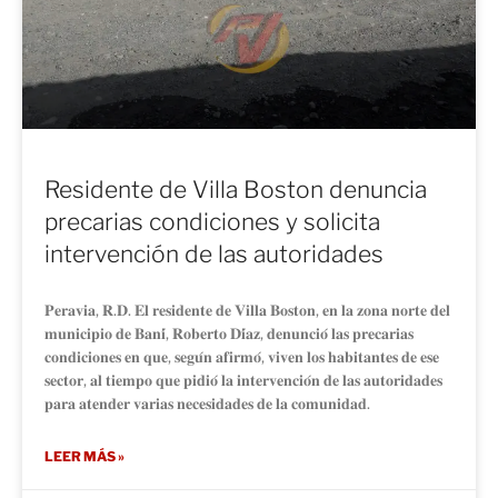
Residente de Villa Boston denuncia
precarias condiciones y solicita
intervención de las autoridades
𝐏𝐞𝐫𝐚𝐯𝐢𝐚, 𝐑.𝐃. 𝐄𝐥 𝐫𝐞𝐬𝐢𝐝𝐞𝐧𝐭𝐞 𝐝𝐞 𝐕𝐢𝐥𝐥𝐚 𝐁𝐨𝐬𝐭𝐨𝐧, 𝐞𝐧 𝐥𝐚 𝐳𝐨𝐧𝐚 𝐧𝐨𝐫𝐭𝐞 𝐝𝐞𝐥
𝐦𝐮𝐧𝐢𝐜𝐢𝐩𝐢𝐨 𝐝𝐞 𝐁𝐚𝐧𝐢́, 𝐑𝐨𝐛𝐞𝐫𝐭𝐨 𝐃𝐢́𝐚𝐳, 𝐝𝐞𝐧𝐮𝐧𝐜𝐢𝐨́ 𝐥𝐚𝐬 𝐩𝐫𝐞𝐜𝐚𝐫𝐢𝐚𝐬
𝐜𝐨𝐧𝐝𝐢𝐜𝐢𝐨𝐧𝐞𝐬 𝐞𝐧 𝐪𝐮𝐞, 𝐬𝐞𝐠𝐮́𝐧 𝐚𝐟𝐢𝐫𝐦𝐨́, 𝐯𝐢𝐯𝐞𝐧 𝐥𝐨𝐬 𝐡𝐚𝐛𝐢𝐭𝐚𝐧𝐭𝐞𝐬 𝐝𝐞 𝐞𝐬𝐞
𝐬𝐞𝐜𝐭𝐨𝐫, 𝐚𝐥 𝐭𝐢𝐞𝐦𝐩𝐨 𝐪𝐮𝐞 𝐩𝐢𝐝𝐢𝐨́ 𝐥𝐚 𝐢𝐧𝐭𝐞𝐫𝐯𝐞𝐧𝐜𝐢𝐨́𝐧 𝐝𝐞 𝐥𝐚𝐬 𝐚𝐮𝐭𝐨𝐫𝐢𝐝𝐚𝐝𝐞𝐬
𝐩𝐚𝐫𝐚 𝐚𝐭𝐞𝐧𝐝𝐞𝐫 𝐯𝐚𝐫𝐢𝐚𝐬 𝐧𝐞𝐜𝐞𝐬𝐢𝐝𝐚𝐝𝐞𝐬 𝐝𝐞 𝐥𝐚 𝐜𝐨𝐦𝐮𝐧𝐢𝐝𝐚𝐝.
LEER MÁS »