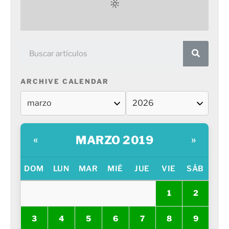
ARCHIVE CALENDAR
MARZO 2019
«
»
DOM
LUN
MAR
MIÉ
JUE
VIE
SÁB
1
2
3
4
5
6
7
8
9