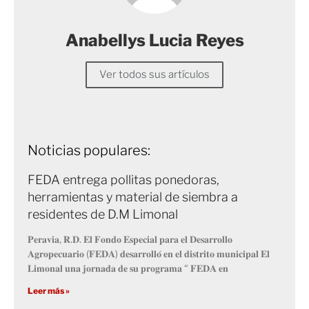
Anabellys Lucia Reyes
Ver todos sus artículos
Noticias populares:
FEDA entrega pollitas ponedoras,
herramientas y material de siembra a
residentes de D.M Limonal
𝐏𝐞𝐫𝐚𝐯𝐢𝐚, 𝐑.𝐃. 𝐄𝐥 𝐅𝐨𝐧𝐝𝐨 𝐄𝐬𝐩𝐞𝐜𝐢𝐚𝐥 𝐩𝐚𝐫𝐚 𝐞𝐥 𝐃𝐞𝐬𝐚𝐫𝐫𝐨𝐥𝐥𝐨
𝐀𝐠𝐫𝐨𝐩𝐞𝐜𝐮𝐚𝐫𝐢𝐨 (𝐅𝐄𝐃𝐀) 𝐝𝐞𝐬𝐚𝐫𝐫𝐨𝐥𝐥𝐨́ 𝐞𝐧 𝐞𝐥 𝐝𝐢𝐬𝐭𝐫𝐢𝐭𝐨 𝐦𝐮𝐧𝐢𝐜𝐢𝐩𝐚𝐥 𝐄𝐥
𝐋𝐢𝐦𝐨𝐧𝐚𝐥 𝐮𝐧𝐚 𝐣𝐨𝐫𝐧𝐚𝐝𝐚 𝐝𝐞 𝐬𝐮 𝐩𝐫𝐨𝐠𝐫𝐚𝐦𝐚 “ 𝐅𝐄𝐃𝐀 𝐞𝐧
Leer más »