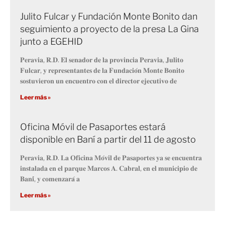
Julito Fulcar y Fundación Monte Bonito dan
seguimiento a proyecto de la presa La Gina
junto a EGEHID
𝐏𝐞𝐫𝐚𝐯𝐢𝐚, 𝐑.𝐃. 𝐄𝐥 𝐬𝐞𝐧𝐚𝐝𝐨𝐫 𝐝𝐞 𝐥𝐚 𝐩𝐫𝐨𝐯𝐢𝐧𝐜𝐢𝐚 𝐏𝐞𝐫𝐚𝐯𝐢𝐚, 𝐉𝐮𝐥𝐢𝐭𝐨
𝐅𝐮𝐥𝐜𝐚𝐫, 𝐲 𝐫𝐞𝐩𝐫𝐞𝐬𝐞𝐧𝐭𝐚𝐧𝐭𝐞𝐬 𝐝𝐞 𝐥𝐚 𝐅𝐮𝐧𝐝𝐚𝐜𝐢𝐨́𝐧 𝐌𝐨𝐧𝐭𝐞 𝐁𝐨𝐧𝐢𝐭𝐨
𝐬𝐨𝐬𝐭𝐮𝐯𝐢𝐞𝐫𝐨𝐧 𝐮𝐧 𝐞𝐧𝐜𝐮𝐞𝐧𝐭𝐫𝐨 𝐜𝐨𝐧 𝐞𝐥 𝐝𝐢𝐫𝐞𝐜𝐭𝐨𝐫 𝐞𝐣𝐞𝐜𝐮𝐭𝐢𝐯𝐨 𝐝𝐞
Leer más »
Oficina Móvil de Pasaportes estará
disponible en Baní a partir del 11 de agosto
𝐏𝐞𝐫𝐚𝐯𝐢𝐚, 𝐑.𝐃. 𝐋𝐚 𝐎𝐟𝐢𝐜𝐢𝐧𝐚 𝐌𝐨́𝐯𝐢𝐥 𝐝𝐞 𝐏𝐚𝐬𝐚𝐩𝐨𝐫𝐭𝐞𝐬 𝐲𝐚 𝐬𝐞 𝐞𝐧𝐜𝐮𝐞𝐧𝐭𝐫𝐚
𝐢𝐧𝐬𝐭𝐚𝐥𝐚𝐝𝐚 𝐞𝐧 𝐞𝐥 𝐩𝐚𝐫𝐪𝐮𝐞 𝐌𝐚𝐫𝐜𝐨𝐬 𝐀. 𝐂𝐚𝐛𝐫𝐚𝐥, 𝐞𝐧 𝐞𝐥 𝐦𝐮𝐧𝐢𝐜𝐢𝐩𝐢𝐨 𝐝𝐞
𝐁𝐚𝐧𝐢́, 𝐲 𝐜𝐨𝐦𝐞𝐧𝐳𝐚𝐫𝐚́ 𝐚
Leer más »