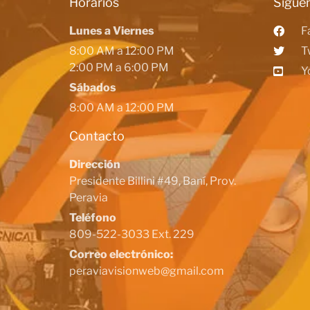
Horarios
Siguen
Lunes a Viernes
F
8:00 AM a 12:00 PM
T
2:00 PM a 6:00 PM
Y
Sábados
8:00 AM a 12:00 PM
Contacto
Dirección
Presidente Billini #49, Baní, Prov.
Peravia
Teléfono
809-522-3033 Ext. 229
Correo electrónico:
peraviavisionweb@gmail.com