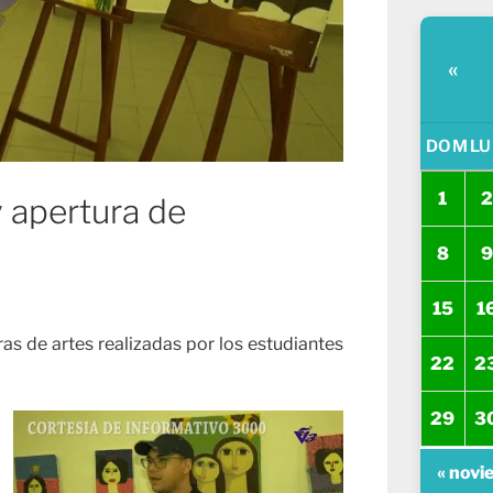
«
DOM
LU
1
2
y apertura de
8
9
15
1
ras de artes realizadas por los estudiantes
22
2
29
3
« novi