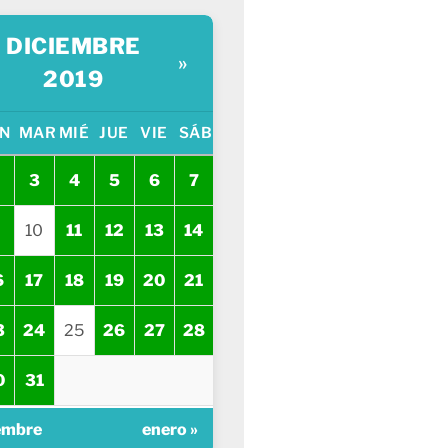
DICIEMBRE
»
2019
N
MAR
MIÉ
JUE
VIE
SÁB
3
4
5
6
7
10
11
12
13
14
6
17
18
19
20
21
3
24
25
26
27
28
0
31
embre
enero »