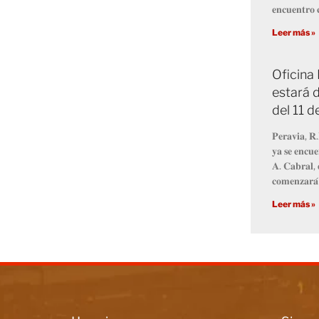
𝐞𝐧𝐜𝐮𝐞𝐧𝐭𝐫𝐨 𝐜
Leer más »
Oficina
estará d
del 11 
𝐏𝐞𝐫𝐚𝐯𝐢𝐚, 𝐑.
𝐲𝐚 𝐬𝐞 𝐞𝐧𝐜𝐮𝐞
𝐀. 𝐂𝐚𝐛𝐫𝐚𝐥, 
𝐜𝐨𝐦𝐞𝐧𝐳𝐚𝐫𝐚́
Leer más »