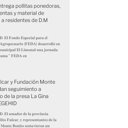
trega pollitas ponedoras,
entas y material de
 a residentes de D.M
𝐃. 𝐄𝐥 𝐅𝐨𝐧𝐝𝐨 𝐄𝐬𝐩𝐞𝐜𝐢𝐚𝐥 𝐩𝐚𝐫𝐚 𝐞𝐥
 𝐀𝐠𝐫𝐨𝐩𝐞𝐜𝐮𝐚𝐫𝐢𝐨 (𝐅𝐄𝐃𝐀) 𝐝𝐞𝐬𝐚𝐫𝐫𝐨𝐥𝐥𝐨́ 𝐞𝐧
 𝐦𝐮𝐧𝐢𝐜𝐢𝐩𝐚𝐥 𝐄𝐥 𝐋𝐢𝐦𝐨𝐧𝐚𝐥 𝐮𝐧𝐚 𝐣𝐨𝐫𝐧𝐚𝐝𝐚
𝐫𝐚𝐦𝐚 “ 𝐅𝐄𝐃𝐀 𝐞𝐧
Fulcar y Fundación Monte
dan seguimiento a
o de la presa La Gina
 EGEHID
𝐃. 𝐄𝐥 𝐬𝐞𝐧𝐚𝐝𝐨𝐫 𝐝𝐞 𝐥𝐚 𝐩𝐫𝐨𝐯𝐢𝐧𝐜𝐢𝐚
𝐢𝐭𝐨 𝐅𝐮𝐥𝐜𝐚𝐫, 𝐲 𝐫𝐞𝐩𝐫𝐞𝐬𝐞𝐧𝐭𝐚𝐧𝐭𝐞𝐬 𝐝𝐞 𝐥𝐚
 𝐌𝐨𝐧𝐭𝐞 𝐁𝐨𝐧𝐢𝐭𝐨 𝐬𝐨𝐬𝐭𝐮𝐯𝐢𝐞𝐫𝐨𝐧 𝐮𝐧