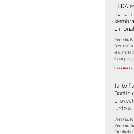
FEDA en
herrami
siembra
Limonal
𝐏𝐞𝐫𝐚𝐯𝐢𝐚, 𝐑.
𝐃𝐞𝐬𝐚𝐫𝐫𝐨𝐥𝐥
𝐞𝐥 𝐝𝐢𝐬𝐭𝐫𝐢𝐭
𝐝𝐞 𝐬𝐮 𝐩𝐫𝐨
Leer más »
Julito 
Bonito 
proyect
junto a
𝐏𝐞𝐫𝐚𝐯𝐢𝐚, 𝐑.
𝐏𝐞𝐫𝐚𝐯𝐢𝐚, 𝐉𝐮
𝐅𝐮𝐧𝐝𝐚𝐜𝐢𝐨́𝐧