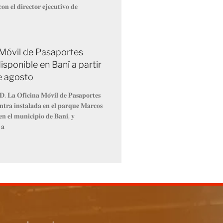
𝐨𝐧 𝐞𝐥 𝐝𝐢𝐫𝐞𝐜𝐭𝐨𝐫 𝐞𝐣𝐞𝐜𝐮𝐭𝐢𝐯𝐨 𝐝𝐞
 Móvil de Pasaportes
isponible en Baní a partir
de agosto
𝐃. 𝐋𝐚 𝐎𝐟𝐢𝐜𝐢𝐧𝐚 𝐌𝐨́𝐯𝐢𝐥 𝐝𝐞 𝐏𝐚𝐬𝐚𝐩𝐨𝐫𝐭𝐞𝐬
𝐧𝐭𝐫𝐚 𝐢𝐧𝐬𝐭𝐚𝐥𝐚𝐝𝐚 𝐞𝐧 𝐞𝐥 𝐩𝐚𝐫𝐪𝐮𝐞 𝐌𝐚𝐫𝐜𝐨𝐬
𝐧 𝐞𝐥 𝐦𝐮𝐧𝐢𝐜𝐢𝐩𝐢𝐨 𝐝𝐞 𝐁𝐚𝐧𝐢́, 𝐲
 𝐚