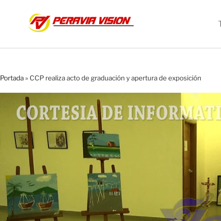
Portada
»
CCP realiza acto de graduación y apertura de exposición