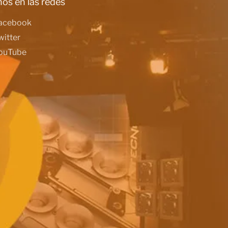
os en las redes
acebook
witter
ouTube