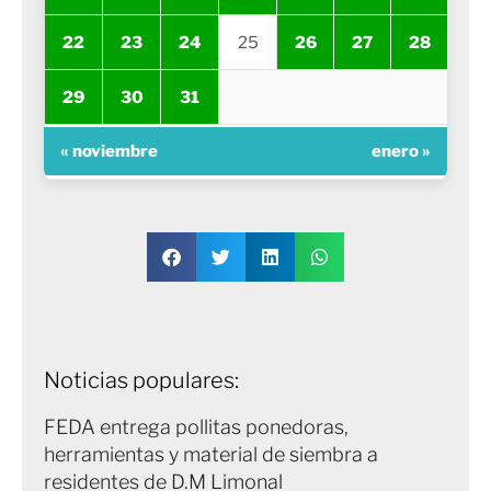
22
23
24
25
26
27
28
29
30
31
« noviembre
enero »
Noticias populares:
FEDA entrega pollitas ponedoras,
herramientas y material de siembra a
residentes de D.M Limonal