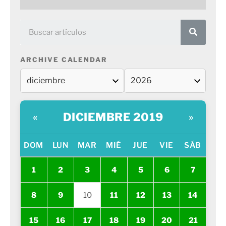
ARCHIVE CALENDAR
DICIEMBRE 2019
«
»
DOM
LUN
MAR
MIÉ
JUE
VIE
SÁB
1
2
3
4
5
6
7
8
9
10
11
12
13
14
15
16
17
18
19
20
21