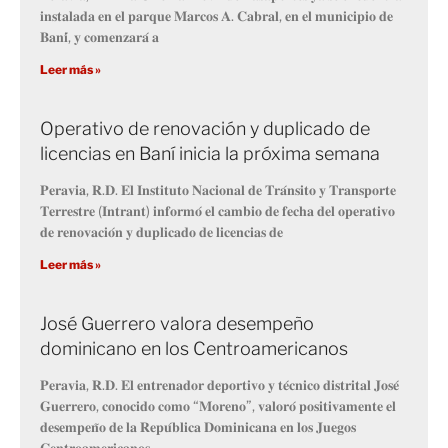
𝐢𝐧𝐬𝐭𝐚𝐥𝐚𝐝𝐚 𝐞𝐧 𝐞𝐥 𝐩𝐚𝐫𝐪𝐮𝐞 𝐌𝐚𝐫𝐜𝐨𝐬 𝐀. 𝐂𝐚𝐛𝐫𝐚𝐥, 𝐞𝐧 𝐞𝐥 𝐦𝐮𝐧𝐢𝐜𝐢𝐩𝐢𝐨 𝐝𝐞
𝐁𝐚𝐧𝐢́, 𝐲 𝐜𝐨𝐦𝐞𝐧𝐳𝐚𝐫𝐚́ 𝐚
Leer más »
Operativo de renovación y duplicado de
licencias en Baní inicia la próxima semana
𝐏𝐞𝐫𝐚𝐯𝐢𝐚, 𝐑.𝐃. 𝐄𝐥 𝐈𝐧𝐬𝐭𝐢𝐭𝐮𝐭𝐨 𝐍𝐚𝐜𝐢𝐨𝐧𝐚𝐥 𝐝𝐞 𝐓𝐫𝐚́𝐧𝐬𝐢𝐭𝐨 𝐲 𝐓𝐫𝐚𝐧𝐬𝐩𝐨𝐫𝐭𝐞
𝐓𝐞𝐫𝐫𝐞𝐬𝐭𝐫𝐞 (𝐈𝐧𝐭𝐫𝐚𝐧𝐭) 𝐢𝐧𝐟𝐨𝐫𝐦𝐨́ 𝐞𝐥 𝐜𝐚𝐦𝐛𝐢𝐨 𝐝𝐞 𝐟𝐞𝐜𝐡𝐚 𝐝𝐞𝐥 𝐨𝐩𝐞𝐫𝐚𝐭𝐢𝐯𝐨
𝐝𝐞 𝐫𝐞𝐧𝐨𝐯𝐚𝐜𝐢𝐨́𝐧 𝐲 𝐝𝐮𝐩𝐥𝐢𝐜𝐚𝐝𝐨 𝐝𝐞 𝐥𝐢𝐜𝐞𝐧𝐜𝐢𝐚𝐬 𝐝𝐞
Leer más »
José Guerrero valora desempeño
dominicano en los Centroamericanos
𝐏𝐞𝐫𝐚𝐯𝐢𝐚, 𝐑.𝐃. 𝐄𝐥 𝐞𝐧𝐭𝐫𝐞𝐧𝐚𝐝𝐨𝐫 𝐝𝐞𝐩𝐨𝐫𝐭𝐢𝐯𝐨 𝐲 𝐭𝐞́𝐜𝐧𝐢𝐜𝐨 𝐝𝐢𝐬𝐭𝐫𝐢𝐭𝐚𝐥 𝐉𝐨𝐬𝐞́
𝐆𝐮𝐞𝐫𝐫𝐞𝐫𝐨, 𝐜𝐨𝐧𝐨𝐜𝐢𝐝𝐨 𝐜𝐨𝐦𝐨 “𝐌𝐨𝐫𝐞𝐧𝐨”, 𝐯𝐚𝐥𝐨𝐫𝐨́ 𝐩𝐨𝐬𝐢𝐭𝐢𝐯𝐚𝐦𝐞𝐧𝐭𝐞 𝐞𝐥
𝐝𝐞𝐬𝐞𝐦𝐩𝐞𝐧̃𝐨 𝐝𝐞 𝐥𝐚 𝐑𝐞𝐩𝐮́𝐛𝐥𝐢𝐜𝐚 𝐃𝐨𝐦𝐢𝐧𝐢𝐜𝐚𝐧𝐚 𝐞𝐧 𝐥𝐨𝐬 𝐉𝐮𝐞𝐠𝐨𝐬
𝐂𝐞𝐧𝐭𝐫𝐨𝐚𝐦𝐞𝐫𝐢𝐜𝐚𝐧𝐨𝐬