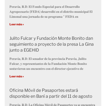
𝐏𝐞𝐫𝐚𝐯𝐢𝐚, 𝐑.𝐃. 𝐄𝐥 𝐅𝐨𝐧𝐝𝐨 𝐄𝐬𝐩𝐞𝐜𝐢𝐚𝐥 𝐩𝐚𝐫𝐚 𝐞𝐥 𝐃𝐞𝐬𝐚𝐫𝐫𝐨𝐥𝐥𝐨
𝐀𝐠𝐫𝐨𝐩𝐞𝐜𝐮𝐚𝐫𝐢𝐨 (𝐅𝐄𝐃𝐀) 𝐝𝐞𝐬𝐚𝐫𝐫𝐨𝐥𝐥𝐨́ 𝐞𝐧 𝐞𝐥 𝐝𝐢𝐬𝐭𝐫𝐢𝐭𝐨 𝐦𝐮𝐧𝐢𝐜𝐢𝐩𝐚𝐥 𝐄𝐥
𝐋𝐢𝐦𝐨𝐧𝐚𝐥 𝐮𝐧𝐚 𝐣𝐨𝐫𝐧𝐚𝐝𝐚 𝐝𝐞 𝐬𝐮 𝐩𝐫𝐨𝐠𝐫𝐚𝐦𝐚 “ 𝐅𝐄𝐃𝐀 𝐞𝐧
Leer más »
Julito Fulcar y Fundación Monte Bonito dan
seguimiento a proyecto de la presa La Gina
junto a EGEHID
𝐏𝐞𝐫𝐚𝐯𝐢𝐚, 𝐑.𝐃. 𝐄𝐥 𝐬𝐞𝐧𝐚𝐝𝐨𝐫 𝐝𝐞 𝐥𝐚 𝐩𝐫𝐨𝐯𝐢𝐧𝐜𝐢𝐚 𝐏𝐞𝐫𝐚𝐯𝐢𝐚, 𝐉𝐮𝐥𝐢𝐭𝐨
𝐅𝐮𝐥𝐜𝐚𝐫, 𝐲 𝐫𝐞𝐩𝐫𝐞𝐬𝐞𝐧𝐭𝐚𝐧𝐭𝐞𝐬 𝐝𝐞 𝐥𝐚 𝐅𝐮𝐧𝐝𝐚𝐜𝐢𝐨́𝐧 𝐌𝐨𝐧𝐭𝐞 𝐁𝐨𝐧𝐢𝐭𝐨
𝐬𝐨𝐬𝐭𝐮𝐯𝐢𝐞𝐫𝐨𝐧 𝐮𝐧 𝐞𝐧𝐜𝐮𝐞𝐧𝐭𝐫𝐨 𝐜𝐨𝐧 𝐞𝐥 𝐝𝐢𝐫𝐞𝐜𝐭𝐨𝐫 𝐞𝐣𝐞𝐜𝐮𝐭𝐢𝐯𝐨 𝐝𝐞
Leer más »
Oficina Móvil de Pasaportes estará
disponible en Baní a partir del 11 de agosto
𝐏𝐞𝐫𝐚𝐯𝐢𝐚, 𝐑.𝐃. 𝐋𝐚 𝐎𝐟𝐢𝐜𝐢𝐧𝐚 𝐌𝐨́𝐯𝐢𝐥 𝐝𝐞 𝐏𝐚𝐬𝐚𝐩𝐨𝐫𝐭𝐞𝐬 𝐲𝐚 𝐬𝐞 𝐞𝐧𝐜𝐮𝐞𝐧𝐭𝐫𝐚