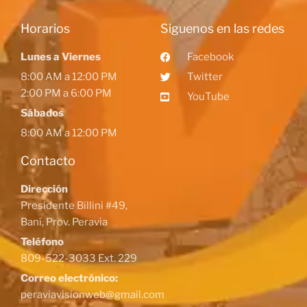
Horarios
Siguenos en las redes
Lunes a Viernes
Facebook
8:00 AM a 12:00 PM
Twitter
2:00 PM a 6:00 PM
YouTube
Sábados
8:00 AM a 12:00 PM
Contacto
Dirección
Presidente Billini #49,
Baní, Prov. Peravia
Teléfono
809-522-3033 Ext. 229
Correo electrónico:
peraviavisionweb@gmail.com