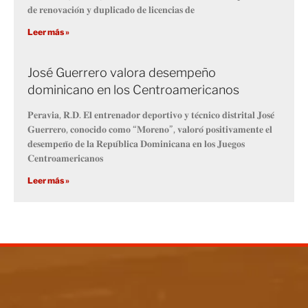
𝐝𝐞 𝐫𝐞𝐧𝐨𝐯𝐚𝐜𝐢𝐨́𝐧 𝐲 𝐝𝐮𝐩𝐥𝐢𝐜𝐚𝐝𝐨 𝐝𝐞 𝐥𝐢𝐜𝐞𝐧𝐜𝐢𝐚𝐬 𝐝𝐞
Leer más »
José Guerrero valora desempeño
dominicano en los Centroamericanos
𝐏𝐞𝐫𝐚𝐯𝐢𝐚, 𝐑.𝐃. 𝐄𝐥 𝐞𝐧𝐭𝐫𝐞𝐧𝐚𝐝𝐨𝐫 𝐝𝐞𝐩𝐨𝐫𝐭𝐢𝐯𝐨 𝐲 𝐭𝐞́𝐜𝐧𝐢𝐜𝐨 𝐝𝐢𝐬𝐭𝐫𝐢𝐭𝐚𝐥 𝐉𝐨𝐬𝐞́
𝐆𝐮𝐞𝐫𝐫𝐞𝐫𝐨, 𝐜𝐨𝐧𝐨𝐜𝐢𝐝𝐨 𝐜𝐨𝐦𝐨 “𝐌𝐨𝐫𝐞𝐧𝐨”, 𝐯𝐚𝐥𝐨𝐫𝐨́ 𝐩𝐨𝐬𝐢𝐭𝐢𝐯𝐚𝐦𝐞𝐧𝐭𝐞 𝐞𝐥
𝐝𝐞𝐬𝐞𝐦𝐩𝐞𝐧̃𝐨 𝐝𝐞 𝐥𝐚 𝐑𝐞𝐩𝐮́𝐛𝐥𝐢𝐜𝐚 𝐃𝐨𝐦𝐢𝐧𝐢𝐜𝐚𝐧𝐚 𝐞𝐧 𝐥𝐨𝐬 𝐉𝐮𝐞𝐠𝐨𝐬
𝐂𝐞𝐧𝐭𝐫𝐨𝐚𝐦𝐞𝐫𝐢𝐜𝐚𝐧𝐨𝐬
Leer más »