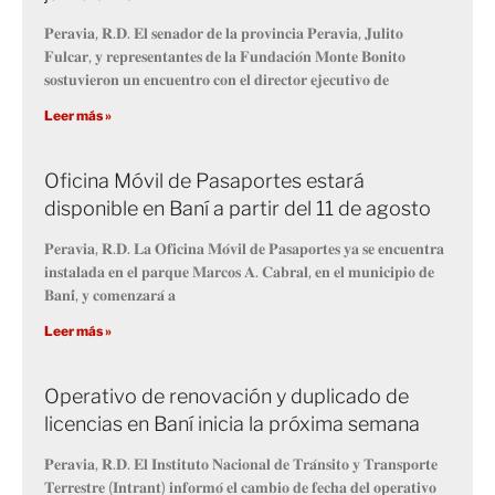
𝐏𝐞𝐫𝐚𝐯𝐢𝐚, 𝐑.𝐃. 𝐄𝐥 𝐬𝐞𝐧𝐚𝐝𝐨𝐫 𝐝𝐞 𝐥𝐚 𝐩𝐫𝐨𝐯𝐢𝐧𝐜𝐢𝐚 𝐏𝐞𝐫𝐚𝐯𝐢𝐚, 𝐉𝐮𝐥𝐢𝐭𝐨
𝐅𝐮𝐥𝐜𝐚𝐫, 𝐲 𝐫𝐞𝐩𝐫𝐞𝐬𝐞𝐧𝐭𝐚𝐧𝐭𝐞𝐬 𝐝𝐞 𝐥𝐚 𝐅𝐮𝐧𝐝𝐚𝐜𝐢𝐨́𝐧 𝐌𝐨𝐧𝐭𝐞 𝐁𝐨𝐧𝐢𝐭𝐨
𝐬𝐨𝐬𝐭𝐮𝐯𝐢𝐞𝐫𝐨𝐧 𝐮𝐧 𝐞𝐧𝐜𝐮𝐞𝐧𝐭𝐫𝐨 𝐜𝐨𝐧 𝐞𝐥 𝐝𝐢𝐫𝐞𝐜𝐭𝐨𝐫 𝐞𝐣𝐞𝐜𝐮𝐭𝐢𝐯𝐨 𝐝𝐞
Leer más »
Oficina Móvil de Pasaportes estará
disponible en Baní a partir del 11 de agosto
𝐏𝐞𝐫𝐚𝐯𝐢𝐚, 𝐑.𝐃. 𝐋𝐚 𝐎𝐟𝐢𝐜𝐢𝐧𝐚 𝐌𝐨́𝐯𝐢𝐥 𝐝𝐞 𝐏𝐚𝐬𝐚𝐩𝐨𝐫𝐭𝐞𝐬 𝐲𝐚 𝐬𝐞 𝐞𝐧𝐜𝐮𝐞𝐧𝐭𝐫𝐚
𝐢𝐧𝐬𝐭𝐚𝐥𝐚𝐝𝐚 𝐞𝐧 𝐞𝐥 𝐩𝐚𝐫𝐪𝐮𝐞 𝐌𝐚𝐫𝐜𝐨𝐬 𝐀. 𝐂𝐚𝐛𝐫𝐚𝐥, 𝐞𝐧 𝐞𝐥 𝐦𝐮𝐧𝐢𝐜𝐢𝐩𝐢𝐨 𝐝𝐞
𝐁𝐚𝐧𝐢́, 𝐲 𝐜𝐨𝐦𝐞𝐧𝐳𝐚𝐫𝐚́ 𝐚
Leer más »
Operativo de renovación y duplicado de
licencias en Baní inicia la próxima semana
𝐏𝐞𝐫𝐚𝐯𝐢𝐚, 𝐑.𝐃. 𝐄𝐥 𝐈𝐧𝐬𝐭𝐢𝐭𝐮𝐭𝐨 𝐍𝐚𝐜𝐢𝐨𝐧𝐚𝐥 𝐝𝐞 𝐓𝐫𝐚́𝐧𝐬𝐢𝐭𝐨 𝐲 𝐓𝐫𝐚𝐧𝐬𝐩𝐨𝐫𝐭𝐞
𝐓𝐞𝐫𝐫𝐞𝐬𝐭𝐫𝐞 (𝐈𝐧𝐭𝐫𝐚𝐧𝐭) 𝐢𝐧𝐟𝐨𝐫𝐦𝐨́ 𝐞𝐥 𝐜𝐚𝐦𝐛𝐢𝐨 𝐝𝐞 𝐟𝐞𝐜𝐡𝐚 𝐝𝐞𝐥 𝐨𝐩𝐞𝐫𝐚𝐭𝐢𝐯𝐨