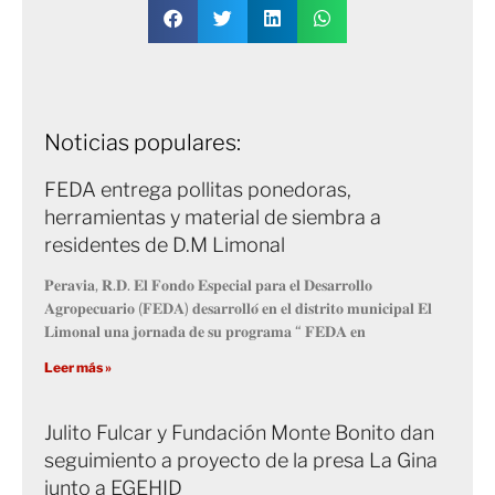
Noticias populares:
FEDA entrega pollitas ponedoras,
herramientas y material de siembra a
residentes de D.M Limonal
𝐏𝐞𝐫𝐚𝐯𝐢𝐚, 𝐑.𝐃. 𝐄𝐥 𝐅𝐨𝐧𝐝𝐨 𝐄𝐬𝐩𝐞𝐜𝐢𝐚𝐥 𝐩𝐚𝐫𝐚 𝐞𝐥 𝐃𝐞𝐬𝐚𝐫𝐫𝐨𝐥𝐥𝐨
𝐀𝐠𝐫𝐨𝐩𝐞𝐜𝐮𝐚𝐫𝐢𝐨 (𝐅𝐄𝐃𝐀) 𝐝𝐞𝐬𝐚𝐫𝐫𝐨𝐥𝐥𝐨́ 𝐞𝐧 𝐞𝐥 𝐝𝐢𝐬𝐭𝐫𝐢𝐭𝐨 𝐦𝐮𝐧𝐢𝐜𝐢𝐩𝐚𝐥 𝐄𝐥
𝐋𝐢𝐦𝐨𝐧𝐚𝐥 𝐮𝐧𝐚 𝐣𝐨𝐫𝐧𝐚𝐝𝐚 𝐝𝐞 𝐬𝐮 𝐩𝐫𝐨𝐠𝐫𝐚𝐦𝐚 “ 𝐅𝐄𝐃𝐀 𝐞𝐧
Leer más »
Julito Fulcar y Fundación Monte Bonito dan
seguimiento a proyecto de la presa La Gina
junto a EGEHID