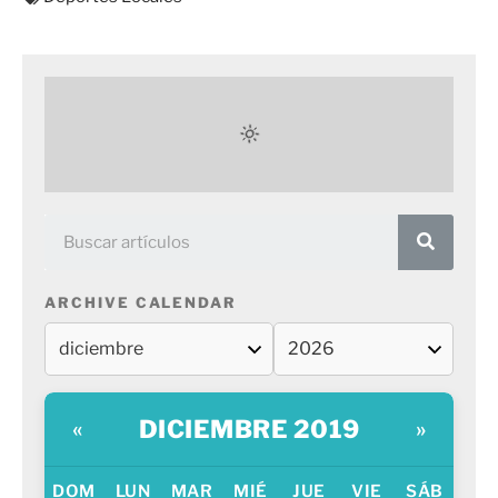
ARCHIVE CALENDAR
DICIEMBRE 2019
«
»
DOM
LUN
MAR
MIÉ
JUE
VIE
SÁB