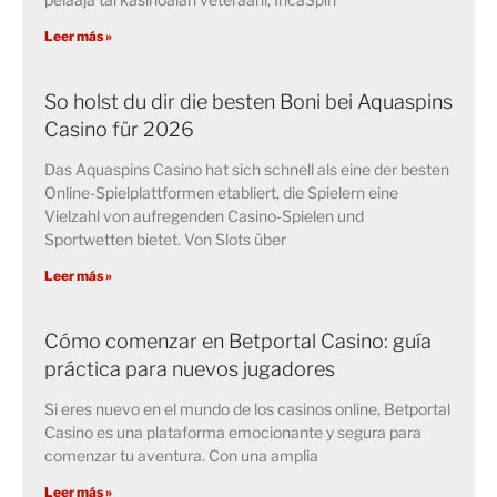
Leer más »
So holst du dir die besten Boni bei Aquaspins
Casino für 2026
Das Aquaspins Casino hat sich schnell als eine der besten
Online-Spielplattformen etabliert, die Spielern eine
Vielzahl von aufregenden Casino-Spielen und
Sportwetten bietet. Von Slots über
Leer más »
Cómo comenzar en Betportal Casino: guía
práctica para nuevos jugadores
Si eres nuevo en el mundo de los casinos online, Betportal
Casino es una plataforma emocionante y segura para
comenzar tu aventura. Con una amplia
Leer más »