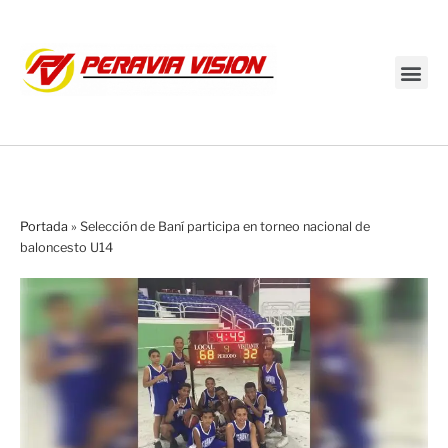
Transmisión en vivo
Portada
»
Selección de Baní participa en torneo nacional de
baloncesto U14