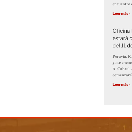
𝐞𝐧𝐜𝐮𝐞𝐧𝐭𝐫𝐨 𝐜
Leer más »
Oficina
estará d
del 11 
𝐏𝐞𝐫𝐚𝐯𝐢𝐚, 𝐑.
𝐲𝐚 𝐬𝐞 𝐞𝐧𝐜𝐮𝐞
𝐀. 𝐂𝐚𝐛𝐫𝐚𝐥, 
𝐜𝐨𝐦𝐞𝐧𝐳𝐚𝐫𝐚́
Leer más »