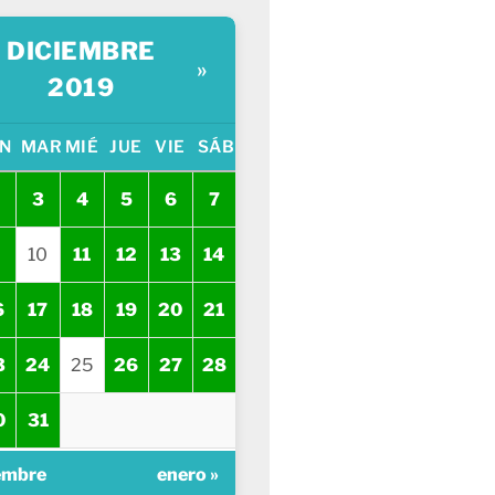
DICIEMBRE
»
2019
N
MAR
MIÉ
JUE
VIE
SÁB
3
4
5
6
7
10
11
12
13
14
6
17
18
19
20
21
3
24
25
26
27
28
0
31
embre
enero »