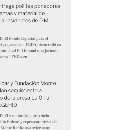
trega pollitas ponedoras,
entas y material de
 a residentes de D.M
𝐃. 𝐄𝐥 𝐅𝐨𝐧𝐝𝐨 𝐄𝐬𝐩𝐞𝐜𝐢𝐚𝐥 𝐩𝐚𝐫𝐚 𝐞𝐥
 𝐀𝐠𝐫𝐨𝐩𝐞𝐜𝐮𝐚𝐫𝐢𝐨 (𝐅𝐄𝐃𝐀) 𝐝𝐞𝐬𝐚𝐫𝐫𝐨𝐥𝐥𝐨́ 𝐞𝐧
 𝐦𝐮𝐧𝐢𝐜𝐢𝐩𝐚𝐥 𝐄𝐥 𝐋𝐢𝐦𝐨𝐧𝐚𝐥 𝐮𝐧𝐚 𝐣𝐨𝐫𝐧𝐚𝐝𝐚
𝐫𝐚𝐦𝐚 “ 𝐅𝐄𝐃𝐀 𝐞𝐧
Fulcar y Fundación Monte
dan seguimiento a
o de la presa La Gina
 EGEHID
𝐃. 𝐄𝐥 𝐬𝐞𝐧𝐚𝐝𝐨𝐫 𝐝𝐞 𝐥𝐚 𝐩𝐫𝐨𝐯𝐢𝐧𝐜𝐢𝐚
𝐢𝐭𝐨 𝐅𝐮𝐥𝐜𝐚𝐫, 𝐲 𝐫𝐞𝐩𝐫𝐞𝐬𝐞𝐧𝐭𝐚𝐧𝐭𝐞𝐬 𝐝𝐞 𝐥𝐚
 𝐌𝐨𝐧𝐭𝐞 𝐁𝐨𝐧𝐢𝐭𝐨 𝐬𝐨𝐬𝐭𝐮𝐯𝐢𝐞𝐫𝐨𝐧 𝐮𝐧