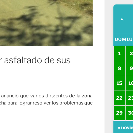
«
DOM
LU
1
2
r asfaltado de sus
8
9
15
1
s anunció que varios dirigentes de la zona
22
2
ucha para lograr resolver los problemas que
29
3
« novi