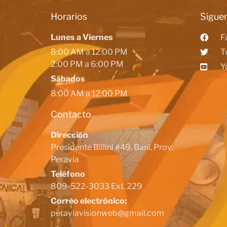
Horarios
Siguen
Lunes a Viernes
F
8:00 AM a 12:00 PM
T
2:00 PM a 6:00 PM
Y
Sábados
8:00 AM a 12:00 PM
Contacto
Dirección
Presidente Billini #49, Baní, Prov.
Peravia
Teléfono
809-522-3033 Ext. 229
Correo electrónico:
peraviavisionweb@gmail.com