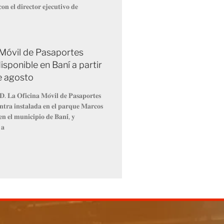
𝐨𝐧 𝐞𝐥 𝐝𝐢𝐫𝐞𝐜𝐭𝐨𝐫 𝐞𝐣𝐞𝐜𝐮𝐭𝐢𝐯𝐨 𝐝𝐞
 Móvil de Pasaportes
isponible en Baní a partir
de agosto
𝐃. 𝐋𝐚 𝐎𝐟𝐢𝐜𝐢𝐧𝐚 𝐌𝐨́𝐯𝐢𝐥 𝐝𝐞 𝐏𝐚𝐬𝐚𝐩𝐨𝐫𝐭𝐞𝐬
𝐧𝐭𝐫𝐚 𝐢𝐧𝐬𝐭𝐚𝐥𝐚𝐝𝐚 𝐞𝐧 𝐞𝐥 𝐩𝐚𝐫𝐪𝐮𝐞 𝐌𝐚𝐫𝐜𝐨𝐬
𝐧 𝐞𝐥 𝐦𝐮𝐧𝐢𝐜𝐢𝐩𝐢𝐨 𝐝𝐞 𝐁𝐚𝐧𝐢́, 𝐲
 𝐚