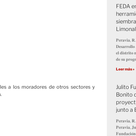
FEDA en
herrami
siembra
Limonal
𝐏𝐞𝐫𝐚𝐯𝐢𝐚, 𝐑.
𝐃𝐞𝐬𝐚𝐫𝐫𝐨𝐥𝐥
𝐞𝐥 𝐝𝐢𝐬𝐭𝐫𝐢𝐭
𝐝𝐞 𝐬𝐮 𝐩𝐫𝐨
Leer más »
Julito 
les a los moradores de otros sectores y
Bonito 
.
proyect
junto a
𝐏𝐞𝐫𝐚𝐯𝐢𝐚, 𝐑.
𝐏𝐞𝐫𝐚𝐯𝐢𝐚, 𝐉𝐮
𝐅𝐮𝐧𝐝𝐚𝐜𝐢𝐨́𝐧