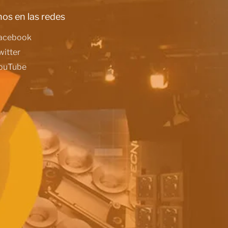
os en las redes
acebook
witter
ouTube