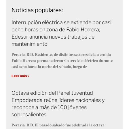
Noticias populares:
Interrupción eléctrica se extiende por casi
ocho horas en zona de Fabio Herrera;
Edesur anuncia nuevos trabajos de
mantenimiento
𝐏𝐞𝐫𝐚𝐯𝐢𝐚, 𝐑.𝐃. 𝐑𝐞𝐬𝐢𝐝𝐞𝐧𝐭𝐞𝐬 𝐝𝐞 𝐝𝐢𝐬𝐭𝐢𝐧𝐭𝐨𝐬 𝐬𝐞𝐜𝐭𝐨𝐫𝐞𝐬 𝐝𝐞 𝐥𝐚 𝐚𝐯𝐞𝐧𝐢𝐝𝐚
𝐅𝐚𝐛𝐢𝐨 𝐇𝐞𝐫𝐫𝐞𝐫𝐚 𝐩𝐞𝐫𝐦𝐚𝐧𝐞𝐜𝐢𝐞𝐫𝐨𝐧 𝐬𝐢𝐧 𝐬𝐞𝐫𝐯𝐢𝐜𝐢𝐨 𝐞𝐥𝐞́𝐜𝐭𝐫𝐢𝐜𝐨 𝐝𝐮𝐫𝐚𝐧𝐭𝐞
𝐜𝐚𝐬𝐢 𝐨𝐜𝐡𝐨 𝐡𝐨𝐫𝐚𝐬 𝐥𝐚 𝐧𝐨𝐜𝐡𝐞 𝐝𝐞𝐥 𝐬𝐚́𝐛𝐚𝐝𝐨, 𝐥𝐮𝐞𝐠𝐨 𝐝𝐞
Leer más »
Octava edición del Panel Juventud
Empoderada reúne líderes nacionales y
reconoce a más de 100 jóvenes
sobresalientes
𝐏𝐞𝐫𝐚𝐯𝐢𝐚, 𝐑.𝐃. 𝐄𝐥 𝐩𝐚𝐬𝐚𝐝𝐨 𝐬𝐚́𝐛𝐚𝐝𝐨 𝐟𝐮𝐞 𝐜𝐞𝐥𝐞𝐛𝐫𝐚𝐝𝐚 𝐥𝐚 𝐨𝐜𝐭𝐚𝐯𝐚