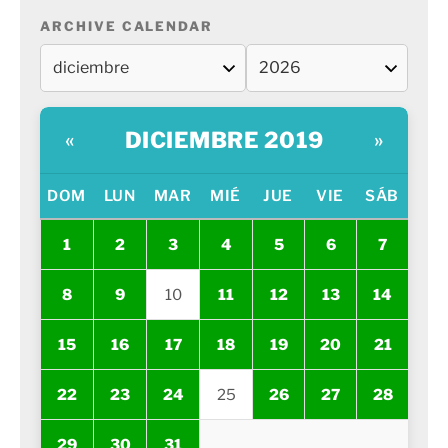
ARCHIVE CALENDAR
DICIEMBRE 2019
«
»
DOM
LUN
MAR
MIÉ
JUE
VIE
SÁB
1
2
3
4
5
6
7
8
9
10
11
12
13
14
15
16
17
18
19
20
21
22
23
24
25
26
27
28
29
30
31