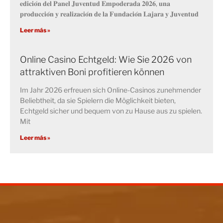
𝐞𝐝𝐢𝐜𝐢𝐨́𝐧 𝐝𝐞𝐥 𝐏𝐚𝐧𝐞𝐥 𝐉𝐮𝐯𝐞𝐧𝐭𝐮𝐝 𝐄𝐦𝐩𝐨𝐝𝐞𝐫𝐚𝐝𝐚 𝟐𝟎𝟐𝟔, 𝐮𝐧𝐚
𝐩𝐫𝐨𝐝𝐮𝐜𝐜𝐢𝐨́𝐧 𝐲 𝐫𝐞𝐚𝐥𝐢𝐳𝐚𝐜𝐢𝐨́𝐧 𝐝𝐞 𝐥𝐚 𝐅𝐮𝐧𝐝𝐚𝐜𝐢𝐨́𝐧 𝐋𝐚𝐣𝐚𝐫𝐚 𝐲 𝐉𝐮𝐯𝐞𝐧𝐭𝐮𝐝
Leer más »
Online Casino Echtgeld: Wie Sie 2026 von
attraktiven Boni profitieren können
Im Jahr 2026 erfreuen sich Online-Casinos zunehmender
Beliebtheit, da sie Spielern die Möglichkeit bieten,
Echtgeld sicher und bequem von zu Hause aus zu spielen.
Mit
Leer más »