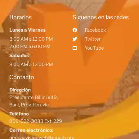
Horarios
Siguenos en las redes
Lunes a Viernes
Facebook
8:00 AM a 12:00 PM
Twitter
2:00 PM a 6:00 PM
YouTube
Sábados
8:00 AM a 12:00 PM
Contacto
Dirección
Presidente Billini #49,
Baní, Prov. Peravia
Teléfono
809-522-3033 Ext. 229
Correo electrónico:
peraviavisionweb@gmail.com