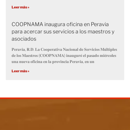
Leer más »
COOPNAMA inaugura oficina en Peravia
para acercar sus servicios a los maestros y
asociados
𝐏𝐞𝐫𝐚𝐯𝐢𝐚, 𝐑.𝐃. 𝐋𝐚 𝐂𝐨𝐨𝐩𝐞𝐫𝐚𝐭𝐢𝐯𝐚 𝐍𝐚𝐜𝐢𝐨𝐧𝐚𝐥 𝐝𝐞 𝐒𝐞𝐫𝐯𝐢𝐜𝐢𝐨𝐬 𝐌𝐮́𝐥𝐭𝐢𝐩𝐥𝐞𝐬
𝐝𝐞 𝐥𝐨𝐬 𝐌𝐚𝐞𝐬𝐭𝐫𝐨𝐬 (𝐂𝐎𝐎𝐏𝐍𝐀𝐌𝐀) 𝐢𝐧𝐚𝐮𝐠𝐮𝐫𝐨́ 𝐞𝐥 𝐩𝐚𝐬𝐚𝐝𝐨 𝐦𝐢𝐞́𝐫𝐜𝐨𝐥𝐞𝐬
𝐮𝐧𝐚 𝐧𝐮𝐞𝐯𝐚 𝐨𝐟𝐢𝐜𝐢𝐧𝐚 𝐞𝐧 𝐥𝐚 𝐩𝐫𝐨𝐯𝐢𝐧𝐜𝐢𝐚 𝐏𝐞𝐫𝐚𝐯𝐢𝐚, 𝐞𝐧 𝐮𝐧
Leer más »