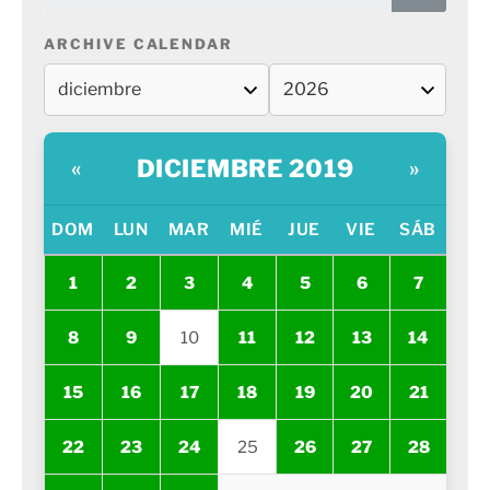
ARCHIVE CALENDAR
DICIEMBRE 2019
«
»
DOM
LUN
MAR
MIÉ
JUE
VIE
SÁB
1
2
3
4
5
6
7
8
9
10
11
12
13
14
15
16
17
18
19
20
21
22
23
24
25
26
27
28