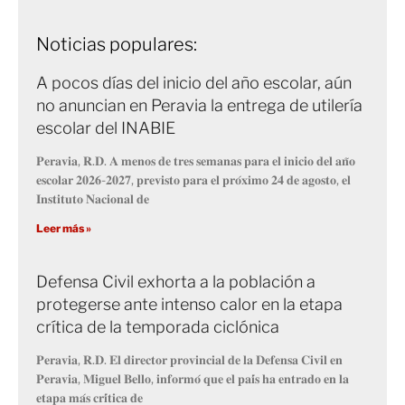
Noticias populares:
A pocos días del inicio del año escolar, aún
no anuncian en Peravia la entrega de utilería
escolar del INABIE
𝐏𝐞𝐫𝐚𝐯𝐢𝐚, 𝐑.𝐃. 𝐀 𝐦𝐞𝐧𝐨𝐬 𝐝𝐞 𝐭𝐫𝐞𝐬 𝐬𝐞𝐦𝐚𝐧𝐚𝐬 𝐩𝐚𝐫𝐚 𝐞𝐥 𝐢𝐧𝐢𝐜𝐢𝐨 𝐝𝐞𝐥 𝐚𝐧̃𝐨
𝐞𝐬𝐜𝐨𝐥𝐚𝐫 𝟐𝟎𝟐𝟔-𝟐𝟎𝟐𝟕, 𝐩𝐫𝐞𝐯𝐢𝐬𝐭𝐨 𝐩𝐚𝐫𝐚 𝐞𝐥 𝐩𝐫𝐨́𝐱𝐢𝐦𝐨 𝟐𝟒 𝐝𝐞 𝐚𝐠𝐨𝐬𝐭𝐨, 𝐞𝐥
𝐈𝐧𝐬𝐭𝐢𝐭𝐮𝐭𝐨 𝐍𝐚𝐜𝐢𝐨𝐧𝐚𝐥 𝐝𝐞
Leer más »
Defensa Civil exhorta a la población a
protegerse ante intenso calor en la etapa
crítica de la temporada ciclónica
𝐏𝐞𝐫𝐚𝐯𝐢𝐚, 𝐑.𝐃. 𝐄𝐥 𝐝𝐢𝐫𝐞𝐜𝐭𝐨𝐫 𝐩𝐫𝐨𝐯𝐢𝐧𝐜𝐢𝐚𝐥 𝐝𝐞 𝐥𝐚 𝐃𝐞𝐟𝐞𝐧𝐬𝐚 𝐂𝐢𝐯𝐢𝐥 𝐞𝐧
𝐏𝐞𝐫𝐚𝐯𝐢𝐚, 𝐌𝐢𝐠𝐮𝐞𝐥 𝐁𝐞𝐥𝐥𝐨, 𝐢𝐧𝐟𝐨𝐫𝐦𝐨́ 𝐪𝐮𝐞 𝐞𝐥 𝐩𝐚𝐢́𝐬 𝐡𝐚 𝐞𝐧𝐭𝐫𝐚𝐝𝐨 𝐞𝐧 𝐥𝐚
𝐞𝐭𝐚𝐩𝐚 𝐦𝐚́𝐬 𝐜𝐫𝐢́𝐭𝐢𝐜𝐚 𝐝𝐞