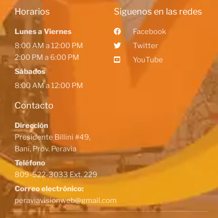
Horarios
Siguenos en las redes
Lunes a Viernes
Facebook
8:00 AM a 12:00 PM
Twitter
2:00 PM a 6:00 PM
YouTube
Sábados
8:00 AM a 12:00 PM
Contacto
Dirección
Presidente Billini #49,
Baní, Prov. Peravia
Teléfono
809-522-3033 Ext. 229
Correo electrónico:
peraviavisionweb@gmail.com