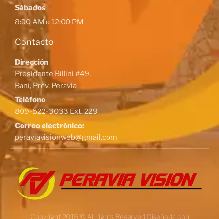
Sábados
8:00 AM a 12:00 PM
Contacto
Dirección
Presidente Billini #49,
Baní, Prov. Peravia
Teléfono
809-522-3033 Ext. 229
Correo electrónico:
peraviavisionweb@gmail.com
Copyright 2015 © All rights Reserved Diseñada con