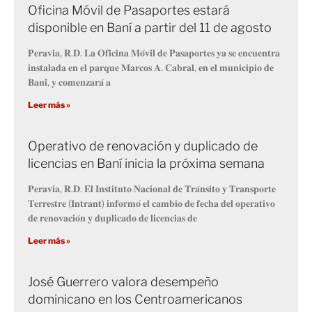
Oficina Móvil de Pasaportes estará
disponible en Baní a partir del 11 de agosto
𝐏𝐞𝐫𝐚𝐯𝐢𝐚, 𝐑.𝐃. 𝐋𝐚 𝐎𝐟𝐢𝐜𝐢𝐧𝐚 𝐌𝐨́𝐯𝐢𝐥 𝐝𝐞 𝐏𝐚𝐬𝐚𝐩𝐨𝐫𝐭𝐞𝐬 𝐲𝐚 𝐬𝐞 𝐞𝐧𝐜𝐮𝐞𝐧𝐭𝐫𝐚
𝐢𝐧𝐬𝐭𝐚𝐥𝐚𝐝𝐚 𝐞𝐧 𝐞𝐥 𝐩𝐚𝐫𝐪𝐮𝐞 𝐌𝐚𝐫𝐜𝐨𝐬 𝐀. 𝐂𝐚𝐛𝐫𝐚𝐥, 𝐞𝐧 𝐞𝐥 𝐦𝐮𝐧𝐢𝐜𝐢𝐩𝐢𝐨 𝐝𝐞
𝐁𝐚𝐧𝐢́, 𝐲 𝐜𝐨𝐦𝐞𝐧𝐳𝐚𝐫𝐚́ 𝐚
Leer más »
Operativo de renovación y duplicado de
licencias en Baní inicia la próxima semana
𝐏𝐞𝐫𝐚𝐯𝐢𝐚, 𝐑.𝐃. 𝐄𝐥 𝐈𝐧𝐬𝐭𝐢𝐭𝐮𝐭𝐨 𝐍𝐚𝐜𝐢𝐨𝐧𝐚𝐥 𝐝𝐞 𝐓𝐫𝐚́𝐧𝐬𝐢𝐭𝐨 𝐲 𝐓𝐫𝐚𝐧𝐬𝐩𝐨𝐫𝐭𝐞
𝐓𝐞𝐫𝐫𝐞𝐬𝐭𝐫𝐞 (𝐈𝐧𝐭𝐫𝐚𝐧𝐭) 𝐢𝐧𝐟𝐨𝐫𝐦𝐨́ 𝐞𝐥 𝐜𝐚𝐦𝐛𝐢𝐨 𝐝𝐞 𝐟𝐞𝐜𝐡𝐚 𝐝𝐞𝐥 𝐨𝐩𝐞𝐫𝐚𝐭𝐢𝐯𝐨
𝐝𝐞 𝐫𝐞𝐧𝐨𝐯𝐚𝐜𝐢𝐨́𝐧 𝐲 𝐝𝐮𝐩𝐥𝐢𝐜𝐚𝐝𝐨 𝐝𝐞 𝐥𝐢𝐜𝐞𝐧𝐜𝐢𝐚𝐬 𝐝𝐞
Leer más »
José Guerrero valora desempeño
dominicano en los Centroamericanos