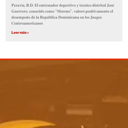
𝐏𝐞𝐫𝐚𝐯𝐢𝐚, 𝐑.𝐃. 𝐄𝐥 𝐞𝐧𝐭𝐫𝐞𝐧𝐚𝐝𝐨𝐫 𝐝𝐞𝐩𝐨𝐫𝐭𝐢𝐯𝐨 𝐲 𝐭𝐞́𝐜𝐧𝐢𝐜𝐨 𝐝𝐢𝐬𝐭𝐫𝐢𝐭𝐚𝐥 𝐉𝐨𝐬𝐞́
𝐆𝐮𝐞𝐫𝐫𝐞𝐫𝐨, 𝐜𝐨𝐧𝐨𝐜𝐢𝐝𝐨 𝐜𝐨𝐦𝐨 “𝐌𝐨𝐫𝐞𝐧𝐨”, 𝐯𝐚𝐥𝐨𝐫𝐨́ 𝐩𝐨𝐬𝐢𝐭𝐢𝐯𝐚𝐦𝐞𝐧𝐭𝐞 𝐞𝐥
𝐝𝐞𝐬𝐞𝐦𝐩𝐞𝐧̃𝐨 𝐝𝐞 𝐥𝐚 𝐑𝐞𝐩𝐮́𝐛𝐥𝐢𝐜𝐚 𝐃𝐨𝐦𝐢𝐧𝐢𝐜𝐚𝐧𝐚 𝐞𝐧 𝐥𝐨𝐬 𝐉𝐮𝐞𝐠𝐨𝐬
𝐂𝐞𝐧𝐭𝐫𝐨𝐚𝐦𝐞𝐫𝐢𝐜𝐚𝐧𝐨𝐬
Leer más »