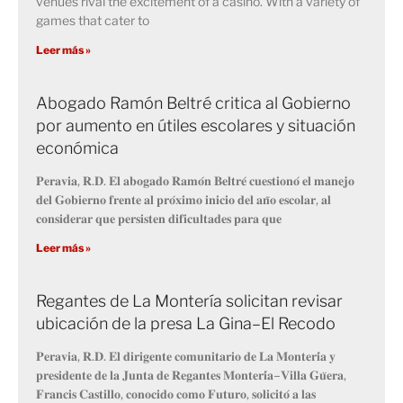
venues rival the excitement of a casino. With a variety of
games that cater to
Leer más »
Abogado Ramón Beltré critica al Gobierno
por aumento en útiles escolares y situación
económica
𝐏𝐞𝐫𝐚𝐯𝐢𝐚, 𝐑.𝐃. 𝐄𝐥 𝐚𝐛𝐨𝐠𝐚𝐝𝐨 𝐑𝐚𝐦𝐨́𝐧 𝐁𝐞𝐥𝐭𝐫𝐞́ 𝐜𝐮𝐞𝐬𝐭𝐢𝐨𝐧𝐨́ 𝐞𝐥 𝐦𝐚𝐧𝐞𝐣𝐨
𝐝𝐞𝐥 𝐆𝐨𝐛𝐢𝐞𝐫𝐧𝐨 𝐟𝐫𝐞𝐧𝐭𝐞 𝐚𝐥 𝐩𝐫𝐨́𝐱𝐢𝐦𝐨 𝐢𝐧𝐢𝐜𝐢𝐨 𝐝𝐞𝐥 𝐚𝐧̃𝐨 𝐞𝐬𝐜𝐨𝐥𝐚𝐫, 𝐚𝐥
𝐜𝐨𝐧𝐬𝐢𝐝𝐞𝐫𝐚𝐫 𝐪𝐮𝐞 𝐩𝐞𝐫𝐬𝐢𝐬𝐭𝐞𝐧 𝐝𝐢𝐟𝐢𝐜𝐮𝐥𝐭𝐚𝐝𝐞𝐬 𝐩𝐚𝐫𝐚 𝐪𝐮𝐞
Leer más »
Regantes de La Montería solicitan revisar
ubicación de la presa La Gina–El Recodo
𝐏𝐞𝐫𝐚𝐯𝐢𝐚, 𝐑.𝐃. 𝐄𝐥 𝐝𝐢𝐫𝐢𝐠𝐞𝐧𝐭𝐞 𝐜𝐨𝐦𝐮𝐧𝐢𝐭𝐚𝐫𝐢𝐨 𝐝𝐞 𝐋𝐚 𝐌𝐨𝐧𝐭𝐞𝐫𝐢́𝐚 𝐲
𝐩𝐫𝐞𝐬𝐢𝐝𝐞𝐧𝐭𝐞 𝐝𝐞 𝐥𝐚 𝐉𝐮𝐧𝐭𝐚 𝐝𝐞 𝐑𝐞𝐠𝐚𝐧𝐭𝐞𝐬 𝐌𝐨𝐧𝐭𝐞𝐫𝐢́𝐚–𝐕𝐢𝐥𝐥𝐚 𝐆𝐮̈𝐞𝐫𝐚,
𝐅𝐫𝐚𝐧𝐜𝐢𝐬 𝐂𝐚𝐬𝐭𝐢𝐥𝐥𝐨, 𝐜𝐨𝐧𝐨𝐜𝐢𝐝𝐨 𝐜𝐨𝐦𝐨 𝐅𝐮𝐭𝐮𝐫𝐨, 𝐬𝐨𝐥𝐢𝐜𝐢𝐭𝐨́ 𝐚 𝐥𝐚𝐬