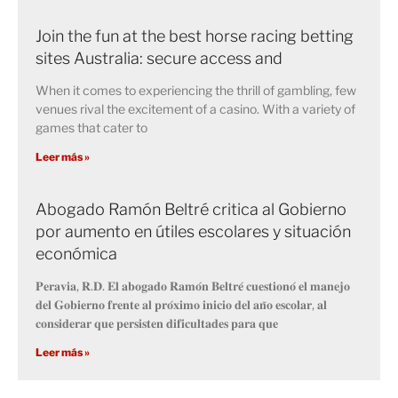
Join the fun at the best horse racing betting
sites Australia: secure access and
When it comes to experiencing the thrill of gambling, few
venues rival the excitement of a casino. With a variety of
games that cater to
Leer más »
Abogado Ramón Beltré critica al Gobierno
por aumento en útiles escolares y situación
económica
𝐏𝐞𝐫𝐚𝐯𝐢𝐚, 𝐑.𝐃. 𝐄𝐥 𝐚𝐛𝐨𝐠𝐚𝐝𝐨 𝐑𝐚𝐦𝐨́𝐧 𝐁𝐞𝐥𝐭𝐫𝐞́ 𝐜𝐮𝐞𝐬𝐭𝐢𝐨𝐧𝐨́ 𝐞𝐥 𝐦𝐚𝐧𝐞𝐣𝐨
𝐝𝐞𝐥 𝐆𝐨𝐛𝐢𝐞𝐫𝐧𝐨 𝐟𝐫𝐞𝐧𝐭𝐞 𝐚𝐥 𝐩𝐫𝐨́𝐱𝐢𝐦𝐨 𝐢𝐧𝐢𝐜𝐢𝐨 𝐝𝐞𝐥 𝐚𝐧̃𝐨 𝐞𝐬𝐜𝐨𝐥𝐚𝐫, 𝐚𝐥
𝐜𝐨𝐧𝐬𝐢𝐝𝐞𝐫𝐚𝐫 𝐪𝐮𝐞 𝐩𝐞𝐫𝐬𝐢𝐬𝐭𝐞𝐧 𝐝𝐢𝐟𝐢𝐜𝐮𝐥𝐭𝐚𝐝𝐞𝐬 𝐩𝐚𝐫𝐚 𝐪𝐮𝐞
Leer más »