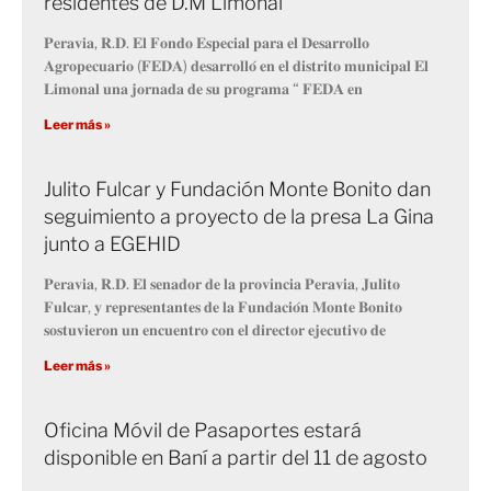
residentes de D.M Limonal
𝐏𝐞𝐫𝐚𝐯𝐢𝐚, 𝐑.𝐃. 𝐄𝐥 𝐅𝐨𝐧𝐝𝐨 𝐄𝐬𝐩𝐞𝐜𝐢𝐚𝐥 𝐩𝐚𝐫𝐚 𝐞𝐥 𝐃𝐞𝐬𝐚𝐫𝐫𝐨𝐥𝐥𝐨
𝐀𝐠𝐫𝐨𝐩𝐞𝐜𝐮𝐚𝐫𝐢𝐨 (𝐅𝐄𝐃𝐀) 𝐝𝐞𝐬𝐚𝐫𝐫𝐨𝐥𝐥𝐨́ 𝐞𝐧 𝐞𝐥 𝐝𝐢𝐬𝐭𝐫𝐢𝐭𝐨 𝐦𝐮𝐧𝐢𝐜𝐢𝐩𝐚𝐥 𝐄𝐥
𝐋𝐢𝐦𝐨𝐧𝐚𝐥 𝐮𝐧𝐚 𝐣𝐨𝐫𝐧𝐚𝐝𝐚 𝐝𝐞 𝐬𝐮 𝐩𝐫𝐨𝐠𝐫𝐚𝐦𝐚 “ 𝐅𝐄𝐃𝐀 𝐞𝐧
Leer más »
Julito Fulcar y Fundación Monte Bonito dan
seguimiento a proyecto de la presa La Gina
junto a EGEHID
𝐏𝐞𝐫𝐚𝐯𝐢𝐚, 𝐑.𝐃. 𝐄𝐥 𝐬𝐞𝐧𝐚𝐝𝐨𝐫 𝐝𝐞 𝐥𝐚 𝐩𝐫𝐨𝐯𝐢𝐧𝐜𝐢𝐚 𝐏𝐞𝐫𝐚𝐯𝐢𝐚, 𝐉𝐮𝐥𝐢𝐭𝐨
𝐅𝐮𝐥𝐜𝐚𝐫, 𝐲 𝐫𝐞𝐩𝐫𝐞𝐬𝐞𝐧𝐭𝐚𝐧𝐭𝐞𝐬 𝐝𝐞 𝐥𝐚 𝐅𝐮𝐧𝐝𝐚𝐜𝐢𝐨́𝐧 𝐌𝐨𝐧𝐭𝐞 𝐁𝐨𝐧𝐢𝐭𝐨
𝐬𝐨𝐬𝐭𝐮𝐯𝐢𝐞𝐫𝐨𝐧 𝐮𝐧 𝐞𝐧𝐜𝐮𝐞𝐧𝐭𝐫𝐨 𝐜𝐨𝐧 𝐞𝐥 𝐝𝐢𝐫𝐞𝐜𝐭𝐨𝐫 𝐞𝐣𝐞𝐜𝐮𝐭𝐢𝐯𝐨 𝐝𝐞
Leer más »
Oficina Móvil de Pasaportes estará
disponible en Baní a partir del 11 de agosto