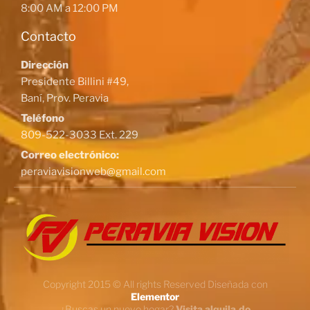
8:00 AM a 12:00 PM
Contacto
Dirección
Presidente Billini #49,
Baní, Prov. Peravia
Teléfono
809-522-3033 Ext. 229
Correo electrónico:
peraviavisionweb@gmail.com
Copyright 2015 © All rights Reserved Diseñada con
Elementor
¿Buscas un nuevo hogar?
Visita alquila.do