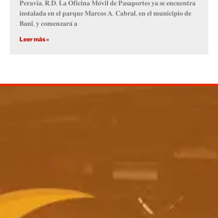
𝐏𝐞𝐫𝐚𝐯𝐢𝐚, 𝐑.𝐃. 𝐋𝐚 𝐎𝐟𝐢𝐜𝐢𝐧𝐚 𝐌𝐨́𝐯𝐢𝐥 𝐝𝐞 𝐏𝐚𝐬𝐚𝐩𝐨𝐫𝐭𝐞𝐬 𝐲𝐚 𝐬𝐞 𝐞𝐧𝐜𝐮𝐞𝐧𝐭𝐫𝐚
𝐢𝐧𝐬𝐭𝐚𝐥𝐚𝐝𝐚 𝐞𝐧 𝐞𝐥 𝐩𝐚𝐫𝐪𝐮𝐞 𝐌𝐚𝐫𝐜𝐨𝐬 𝐀. 𝐂𝐚𝐛𝐫𝐚𝐥, 𝐞𝐧 𝐞𝐥 𝐦𝐮𝐧𝐢𝐜𝐢𝐩𝐢𝐨 𝐝𝐞
𝐁𝐚𝐧𝐢́, 𝐲 𝐜𝐨𝐦𝐞𝐧𝐳𝐚𝐫𝐚́ 𝐚
Leer más »