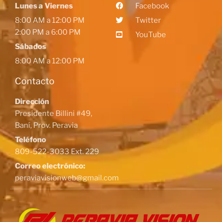
Lunes a Viernes
Facebook
8:00 AM a 12:00 PM
Twitter
2:00 PM a 6:00 PM
YouTube
Sábados
8:00 AM a 12:00 PM
Contacto
Dirección
Presidente Billini #49,
Baní, Prov. Peravia
Teléfono
809-522-3033 Ext. 229
Correo electrónico:
peraviavisionweb@gmail.com