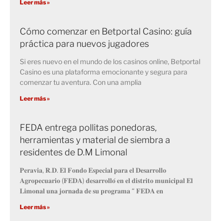
Leer más »
Cómo comenzar en Betportal Casino: guía
práctica para nuevos jugadores
Si eres nuevo en el mundo de los casinos online, Betportal
Casino es una plataforma emocionante y segura para
comenzar tu aventura. Con una amplia
Leer más »
FEDA entrega pollitas ponedoras,
herramientas y material de siembra a
residentes de D.M Limonal
𝐏𝐞𝐫𝐚𝐯𝐢𝐚, 𝐑.𝐃. 𝐄𝐥 𝐅𝐨𝐧𝐝𝐨 𝐄𝐬𝐩𝐞𝐜𝐢𝐚𝐥 𝐩𝐚𝐫𝐚 𝐞𝐥 𝐃𝐞𝐬𝐚𝐫𝐫𝐨𝐥𝐥𝐨
𝐀𝐠𝐫𝐨𝐩𝐞𝐜𝐮𝐚𝐫𝐢𝐨 (𝐅𝐄𝐃𝐀) 𝐝𝐞𝐬𝐚𝐫𝐫𝐨𝐥𝐥𝐨́ 𝐞𝐧 𝐞𝐥 𝐝𝐢𝐬𝐭𝐫𝐢𝐭𝐨 𝐦𝐮𝐧𝐢𝐜𝐢𝐩𝐚𝐥 𝐄𝐥
𝐋𝐢𝐦𝐨𝐧𝐚𝐥 𝐮𝐧𝐚 𝐣𝐨𝐫𝐧𝐚𝐝𝐚 𝐝𝐞 𝐬𝐮 𝐩𝐫𝐨𝐠𝐫𝐚𝐦𝐚 “ 𝐅𝐄𝐃𝐀 𝐞𝐧
Leer más »