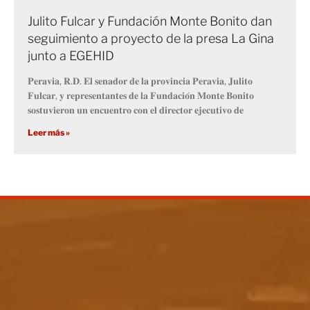
Julito Fulcar y Fundación Monte Bonito dan
seguimiento a proyecto de la presa La Gina
junto a EGEHID
𝐏𝐞𝐫𝐚𝐯𝐢𝐚, 𝐑.𝐃. 𝐄𝐥 𝐬𝐞𝐧𝐚𝐝𝐨𝐫 𝐝𝐞 𝐥𝐚 𝐩𝐫𝐨𝐯𝐢𝐧𝐜𝐢𝐚 𝐏𝐞𝐫𝐚𝐯𝐢𝐚, 𝐉𝐮𝐥𝐢𝐭𝐨
𝐅𝐮𝐥𝐜𝐚𝐫, 𝐲 𝐫𝐞𝐩𝐫𝐞𝐬𝐞𝐧𝐭𝐚𝐧𝐭𝐞𝐬 𝐝𝐞 𝐥𝐚 𝐅𝐮𝐧𝐝𝐚𝐜𝐢𝐨́𝐧 𝐌𝐨𝐧𝐭𝐞 𝐁𝐨𝐧𝐢𝐭𝐨
𝐬𝐨𝐬𝐭𝐮𝐯𝐢𝐞𝐫𝐨𝐧 𝐮𝐧 𝐞𝐧𝐜𝐮𝐞𝐧𝐭𝐫𝐨 𝐜𝐨𝐧 𝐞𝐥 𝐝𝐢𝐫𝐞𝐜𝐭𝐨𝐫 𝐞𝐣𝐞𝐜𝐮𝐭𝐢𝐯𝐨 𝐝𝐞
Leer más »