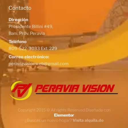
Contacto
Dirección
Presidente Billini #49,
Baní, Prov. Peravia
Teléfono
809-522-3033 Ext. 229
Correo electrónico:
peraviavisionweb@gmail.com
Copyright 2015 © All rights Reserved Diseñada con
Elementor
¿Buscas un nuevo hogar?
Visita alquila.do