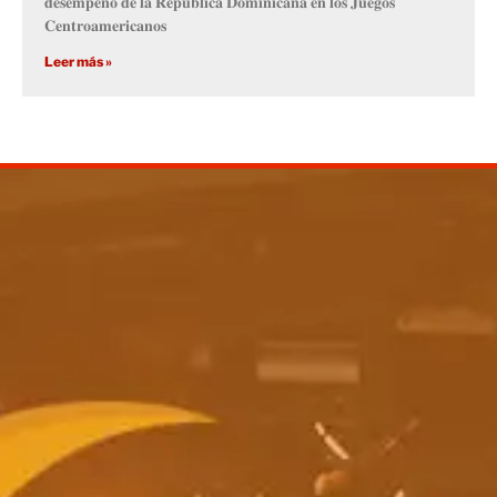
𝐝𝐞𝐬𝐞𝐦𝐩𝐞𝐧̃𝐨 𝐝𝐞 𝐥𝐚 𝐑𝐞𝐩𝐮́𝐛𝐥𝐢𝐜𝐚 𝐃𝐨𝐦𝐢𝐧𝐢𝐜𝐚𝐧𝐚 𝐞𝐧 𝐥𝐨𝐬 𝐉𝐮𝐞𝐠𝐨𝐬
𝐂𝐞𝐧𝐭𝐫𝐨𝐚𝐦𝐞𝐫𝐢𝐜𝐚𝐧𝐨𝐬
Leer más »