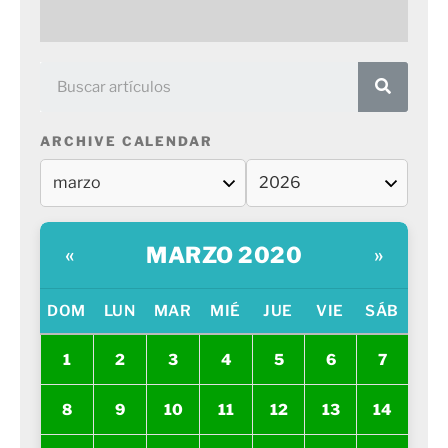
ARCHIVE CALENDAR
MARZO 2020
«
»
DOM
LUN
MAR
MIÉ
JUE
VIE
SÁB
1
2
3
4
5
6
7
8
9
10
11
12
13
14