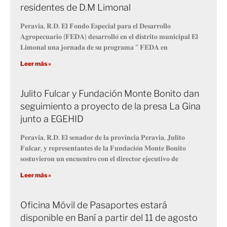
residentes de D.M Limonal
𝐏𝐞𝐫𝐚𝐯𝐢𝐚, 𝐑.𝐃. 𝐄𝐥 𝐅𝐨𝐧𝐝𝐨 𝐄𝐬𝐩𝐞𝐜𝐢𝐚𝐥 𝐩𝐚𝐫𝐚 𝐞𝐥 𝐃𝐞𝐬𝐚𝐫𝐫𝐨𝐥𝐥𝐨
𝐀𝐠𝐫𝐨𝐩𝐞𝐜𝐮𝐚𝐫𝐢𝐨 (𝐅𝐄𝐃𝐀) 𝐝𝐞𝐬𝐚𝐫𝐫𝐨𝐥𝐥𝐨́ 𝐞𝐧 𝐞𝐥 𝐝𝐢𝐬𝐭𝐫𝐢𝐭𝐨 𝐦𝐮𝐧𝐢𝐜𝐢𝐩𝐚𝐥 𝐄𝐥
𝐋𝐢𝐦𝐨𝐧𝐚𝐥 𝐮𝐧𝐚 𝐣𝐨𝐫𝐧𝐚𝐝𝐚 𝐝𝐞 𝐬𝐮 𝐩𝐫𝐨𝐠𝐫𝐚𝐦𝐚 “ 𝐅𝐄𝐃𝐀 𝐞𝐧
Leer más »
Julito Fulcar y Fundación Monte Bonito dan
seguimiento a proyecto de la presa La Gina
junto a EGEHID
𝐏𝐞𝐫𝐚𝐯𝐢𝐚, 𝐑.𝐃. 𝐄𝐥 𝐬𝐞𝐧𝐚𝐝𝐨𝐫 𝐝𝐞 𝐥𝐚 𝐩𝐫𝐨𝐯𝐢𝐧𝐜𝐢𝐚 𝐏𝐞𝐫𝐚𝐯𝐢𝐚, 𝐉𝐮𝐥𝐢𝐭𝐨
𝐅𝐮𝐥𝐜𝐚𝐫, 𝐲 𝐫𝐞𝐩𝐫𝐞𝐬𝐞𝐧𝐭𝐚𝐧𝐭𝐞𝐬 𝐝𝐞 𝐥𝐚 𝐅𝐮𝐧𝐝𝐚𝐜𝐢𝐨́𝐧 𝐌𝐨𝐧𝐭𝐞 𝐁𝐨𝐧𝐢𝐭𝐨
𝐬𝐨𝐬𝐭𝐮𝐯𝐢𝐞𝐫𝐨𝐧 𝐮𝐧 𝐞𝐧𝐜𝐮𝐞𝐧𝐭𝐫𝐨 𝐜𝐨𝐧 𝐞𝐥 𝐝𝐢𝐫𝐞𝐜𝐭𝐨𝐫 𝐞𝐣𝐞𝐜𝐮𝐭𝐢𝐯𝐨 𝐝𝐞
Leer más »
Oficina Móvil de Pasaportes estará
disponible en Baní a partir del 11 de agosto