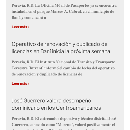
𝐏𝐞𝐫𝐚𝐯𝐢𝐚, 𝐑.𝐃. 𝐋𝐚 𝐎𝐟𝐢𝐜𝐢𝐧𝐚 𝐌𝐨́𝐯𝐢𝐥 𝐝𝐞 𝐏𝐚𝐬𝐚𝐩𝐨𝐫𝐭𝐞𝐬 𝐲𝐚 𝐬𝐞 𝐞𝐧𝐜𝐮𝐞𝐧𝐭𝐫𝐚
𝐢𝐧𝐬𝐭𝐚𝐥𝐚𝐝𝐚 𝐞𝐧 𝐞𝐥 𝐩𝐚𝐫𝐪𝐮𝐞 𝐌𝐚𝐫𝐜𝐨𝐬 𝐀. 𝐂𝐚𝐛𝐫𝐚𝐥, 𝐞𝐧 𝐞𝐥 𝐦𝐮𝐧𝐢𝐜𝐢𝐩𝐢𝐨 𝐝𝐞
𝐁𝐚𝐧𝐢́, 𝐲 𝐜𝐨𝐦𝐞𝐧𝐳𝐚𝐫𝐚́ 𝐚
Leer más »
Operativo de renovación y duplicado de
licencias en Baní inicia la próxima semana
𝐏𝐞𝐫𝐚𝐯𝐢𝐚, 𝐑.𝐃. 𝐄𝐥 𝐈𝐧𝐬𝐭𝐢𝐭𝐮𝐭𝐨 𝐍𝐚𝐜𝐢𝐨𝐧𝐚𝐥 𝐝𝐞 𝐓𝐫𝐚́𝐧𝐬𝐢𝐭𝐨 𝐲 𝐓𝐫𝐚𝐧𝐬𝐩𝐨𝐫𝐭𝐞
𝐓𝐞𝐫𝐫𝐞𝐬𝐭𝐫𝐞 (𝐈𝐧𝐭𝐫𝐚𝐧𝐭) 𝐢𝐧𝐟𝐨𝐫𝐦𝐨́ 𝐞𝐥 𝐜𝐚𝐦𝐛𝐢𝐨 𝐝𝐞 𝐟𝐞𝐜𝐡𝐚 𝐝𝐞𝐥 𝐨𝐩𝐞𝐫𝐚𝐭𝐢𝐯𝐨
𝐝𝐞 𝐫𝐞𝐧𝐨𝐯𝐚𝐜𝐢𝐨́𝐧 𝐲 𝐝𝐮𝐩𝐥𝐢𝐜𝐚𝐝𝐨 𝐝𝐞 𝐥𝐢𝐜𝐞𝐧𝐜𝐢𝐚𝐬 𝐝𝐞
Leer más »
José Guerrero valora desempeño
dominicano en los Centroamericanos
𝐏𝐞𝐫𝐚𝐯𝐢𝐚, 𝐑.𝐃. 𝐄𝐥 𝐞𝐧𝐭𝐫𝐞𝐧𝐚𝐝𝐨𝐫 𝐝𝐞𝐩𝐨𝐫𝐭𝐢𝐯𝐨 𝐲 𝐭𝐞́𝐜𝐧𝐢𝐜𝐨 𝐝𝐢𝐬𝐭𝐫𝐢𝐭𝐚𝐥 𝐉𝐨𝐬𝐞́
𝐆𝐮𝐞𝐫𝐫𝐞𝐫𝐨, 𝐜𝐨𝐧𝐨𝐜𝐢𝐝𝐨 𝐜𝐨𝐦𝐨 “𝐌𝐨𝐫𝐞𝐧𝐨”, 𝐯𝐚𝐥𝐨𝐫𝐨́ 𝐩𝐨𝐬𝐢𝐭𝐢𝐯𝐚𝐦𝐞𝐧𝐭𝐞 𝐞𝐥