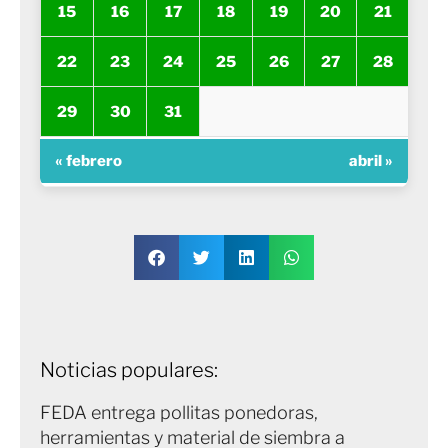
15
16
17
18
19
20
21
22
23
24
25
26
27
28
29
30
31
« febrero
abril »
Noticias populares:
FEDA entrega pollitas ponedoras,
herramientas y material de siembra a