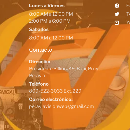
Lunes a Viernes
F
8:00 AM a 12:00 PM
T
2:00 PM a 6:00 PM
Y
Sábados
8:00 AM a 12:00 PM
Contacto
Dirección
Presidente Billini #49, Baní, Prov.
Peravia
Teléfono
809-522-3033 Ext. 229
Correo electrónico:
peraviavisionweb@gmail.com