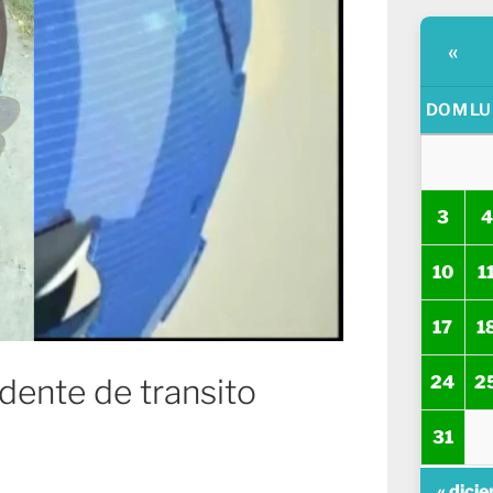
«
DOM
LU
3
4
10
1
17
1
24
2
dente de transito
31
« dici