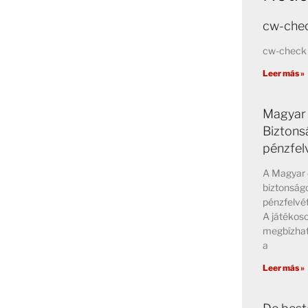
cw-chec
cw-check 
Leer más »
Magyar 
Biztons
pénzfel
A Magyar 
biztonságo
pénzfelvét
A játékos
megbízhat
a
Leer más »