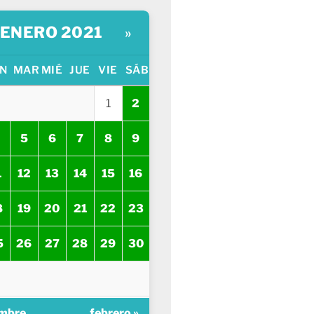
ENERO 2021
»
N
MAR
MIÉ
JUE
VIE
SÁB
1
2
5
6
7
8
9
1
12
13
14
15
16
8
19
20
21
22
23
5
26
27
28
29
30
embre
febrero »