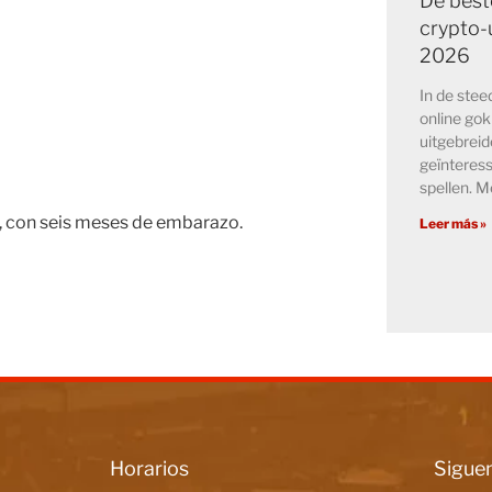
De best
crypto-u
2026
In de ste
online go
uitgebreid
geïnteress
spellen. M
sa, con seis meses de embarazo.
Leer más »
Horarios
Siguen