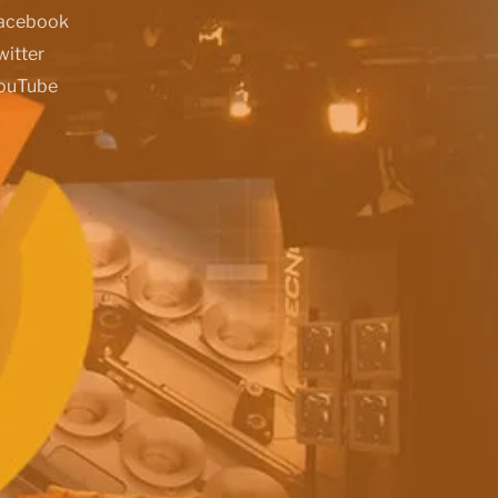
acebook
witter
ouTube