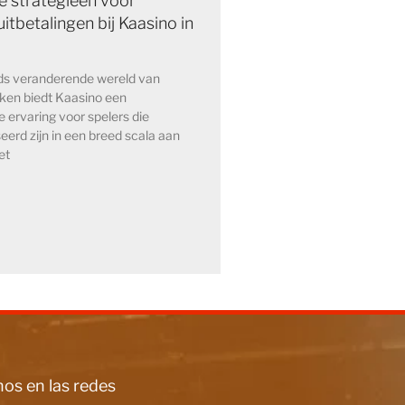
e strategieën voor
itbetalingen bij Kaasino in
eds veranderende wereld van
kken biedt Kaasino een
e ervaring voor spelers die
eerd zijn in een breed scala aan
et
os en las redes