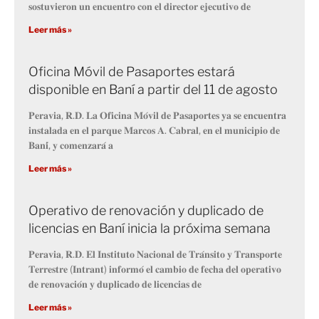
𝐬𝐨𝐬𝐭𝐮𝐯𝐢𝐞𝐫𝐨𝐧 𝐮𝐧 𝐞𝐧𝐜𝐮𝐞𝐧𝐭𝐫𝐨 𝐜𝐨𝐧 𝐞𝐥 𝐝𝐢𝐫𝐞𝐜𝐭𝐨𝐫 𝐞𝐣𝐞𝐜𝐮𝐭𝐢𝐯𝐨 𝐝𝐞
Leer más »
Oficina Móvil de Pasaportes estará
disponible en Baní a partir del 11 de agosto
𝐏𝐞𝐫𝐚𝐯𝐢𝐚, 𝐑.𝐃. 𝐋𝐚 𝐎𝐟𝐢𝐜𝐢𝐧𝐚 𝐌𝐨́𝐯𝐢𝐥 𝐝𝐞 𝐏𝐚𝐬𝐚𝐩𝐨𝐫𝐭𝐞𝐬 𝐲𝐚 𝐬𝐞 𝐞𝐧𝐜𝐮𝐞𝐧𝐭𝐫𝐚
𝐢𝐧𝐬𝐭𝐚𝐥𝐚𝐝𝐚 𝐞𝐧 𝐞𝐥 𝐩𝐚𝐫𝐪𝐮𝐞 𝐌𝐚𝐫𝐜𝐨𝐬 𝐀. 𝐂𝐚𝐛𝐫𝐚𝐥, 𝐞𝐧 𝐞𝐥 𝐦𝐮𝐧𝐢𝐜𝐢𝐩𝐢𝐨 𝐝𝐞
𝐁𝐚𝐧𝐢́, 𝐲 𝐜𝐨𝐦𝐞𝐧𝐳𝐚𝐫𝐚́ 𝐚
Leer más »
Operativo de renovación y duplicado de
licencias en Baní inicia la próxima semana
𝐏𝐞𝐫𝐚𝐯𝐢𝐚, 𝐑.𝐃. 𝐄𝐥 𝐈𝐧𝐬𝐭𝐢𝐭𝐮𝐭𝐨 𝐍𝐚𝐜𝐢𝐨𝐧𝐚𝐥 𝐝𝐞 𝐓𝐫𝐚́𝐧𝐬𝐢𝐭𝐨 𝐲 𝐓𝐫𝐚𝐧𝐬𝐩𝐨𝐫𝐭𝐞
𝐓𝐞𝐫𝐫𝐞𝐬𝐭𝐫𝐞 (𝐈𝐧𝐭𝐫𝐚𝐧𝐭) 𝐢𝐧𝐟𝐨𝐫𝐦𝐨́ 𝐞𝐥 𝐜𝐚𝐦𝐛𝐢𝐨 𝐝𝐞 𝐟𝐞𝐜𝐡𝐚 𝐝𝐞𝐥 𝐨𝐩𝐞𝐫𝐚𝐭𝐢𝐯𝐨
𝐝𝐞 𝐫𝐞𝐧𝐨𝐯𝐚𝐜𝐢𝐨́𝐧 𝐲 𝐝𝐮𝐩𝐥𝐢𝐜𝐚𝐝𝐨 𝐝𝐞 𝐥𝐢𝐜𝐞𝐧𝐜𝐢𝐚𝐬 𝐝𝐞
Leer más »