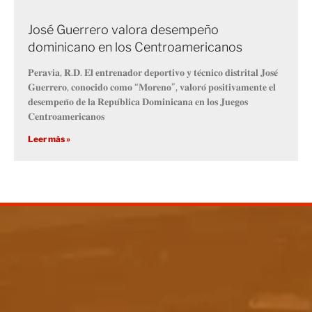
José Guerrero valora desempeño
dominicano en los Centroamericanos
𝐏𝐞𝐫𝐚𝐯𝐢𝐚, 𝐑.𝐃. 𝐄𝐥 𝐞𝐧𝐭𝐫𝐞𝐧𝐚𝐝𝐨𝐫 𝐝𝐞𝐩𝐨𝐫𝐭𝐢𝐯𝐨 𝐲 𝐭𝐞́𝐜𝐧𝐢𝐜𝐨 𝐝𝐢𝐬𝐭𝐫𝐢𝐭𝐚𝐥 𝐉𝐨𝐬𝐞́
𝐆𝐮𝐞𝐫𝐫𝐞𝐫𝐨, 𝐜𝐨𝐧𝐨𝐜𝐢𝐝𝐨 𝐜𝐨𝐦𝐨 “𝐌𝐨𝐫𝐞𝐧𝐨”, 𝐯𝐚𝐥𝐨𝐫𝐨́ 𝐩𝐨𝐬𝐢𝐭𝐢𝐯𝐚𝐦𝐞𝐧𝐭𝐞 𝐞𝐥
𝐝𝐞𝐬𝐞𝐦𝐩𝐞𝐧̃𝐨 𝐝𝐞 𝐥𝐚 𝐑𝐞𝐩𝐮́𝐛𝐥𝐢𝐜𝐚 𝐃𝐨𝐦𝐢𝐧𝐢𝐜𝐚𝐧𝐚 𝐞𝐧 𝐥𝐨𝐬 𝐉𝐮𝐞𝐠𝐨𝐬
𝐂𝐞𝐧𝐭𝐫𝐨𝐚𝐦𝐞𝐫𝐢𝐜𝐚𝐧𝐨𝐬
Leer más »