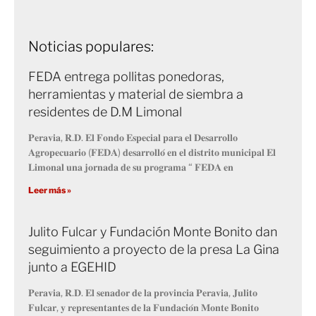
Noticias populares:
FEDA entrega pollitas ponedoras,
herramientas y material de siembra a
residentes de D.M Limonal
𝐏𝐞𝐫𝐚𝐯𝐢𝐚, 𝐑.𝐃. 𝐄𝐥 𝐅𝐨𝐧𝐝𝐨 𝐄𝐬𝐩𝐞𝐜𝐢𝐚𝐥 𝐩𝐚𝐫𝐚 𝐞𝐥 𝐃𝐞𝐬𝐚𝐫𝐫𝐨𝐥𝐥𝐨
𝐀𝐠𝐫𝐨𝐩𝐞𝐜𝐮𝐚𝐫𝐢𝐨 (𝐅𝐄𝐃𝐀) 𝐝𝐞𝐬𝐚𝐫𝐫𝐨𝐥𝐥𝐨́ 𝐞𝐧 𝐞𝐥 𝐝𝐢𝐬𝐭𝐫𝐢𝐭𝐨 𝐦𝐮𝐧𝐢𝐜𝐢𝐩𝐚𝐥 𝐄𝐥
𝐋𝐢𝐦𝐨𝐧𝐚𝐥 𝐮𝐧𝐚 𝐣𝐨𝐫𝐧𝐚𝐝𝐚 𝐝𝐞 𝐬𝐮 𝐩𝐫𝐨𝐠𝐫𝐚𝐦𝐚 “ 𝐅𝐄𝐃𝐀 𝐞𝐧
Leer más »
Julito Fulcar y Fundación Monte Bonito dan
seguimiento a proyecto de la presa La Gina
junto a EGEHID
𝐏𝐞𝐫𝐚𝐯𝐢𝐚, 𝐑.𝐃. 𝐄𝐥 𝐬𝐞𝐧𝐚𝐝𝐨𝐫 𝐝𝐞 𝐥𝐚 𝐩𝐫𝐨𝐯𝐢𝐧𝐜𝐢𝐚 𝐏𝐞𝐫𝐚𝐯𝐢𝐚, 𝐉𝐮𝐥𝐢𝐭𝐨
𝐅𝐮𝐥𝐜𝐚𝐫, 𝐲 𝐫𝐞𝐩𝐫𝐞𝐬𝐞𝐧𝐭𝐚𝐧𝐭𝐞𝐬 𝐝𝐞 𝐥𝐚 𝐅𝐮𝐧𝐝𝐚𝐜𝐢𝐨́𝐧 𝐌𝐨𝐧𝐭𝐞 𝐁𝐨𝐧𝐢𝐭𝐨