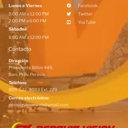
Lunes a Viernes
Facebook
8:00 AM a 12:00 PM
Twitter
2:00 PM a 6:00 PM
YouTube
Sábados
8:00 AM a 12:00 PM
Contacto
Dirección
Presidente Billini #49,
Baní, Prov. Peravia
Teléfono
809-522-3033 Ext. 229
Correo electrónico:
peraviavisionweb@gmail.com