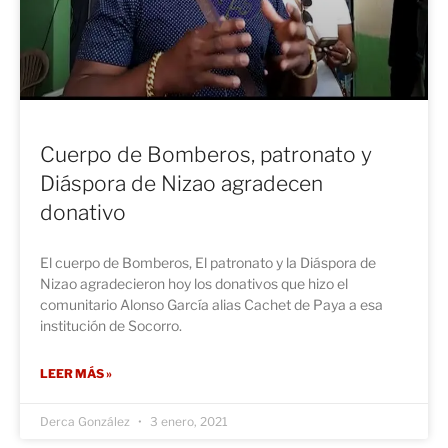
Cuerpo de Bomberos, patronato y
Diáspora de Nizao agradecen
donativo
El cuerpo de Bomberos, El patronato y la Diáspora de
Nizao agradecieron hoy los donativos que hizo el
comunitario Alonso García alias Cachet de Paya a esa
institución de Socorro.
LEER MÁS »
Derca González
3 enero, 2021