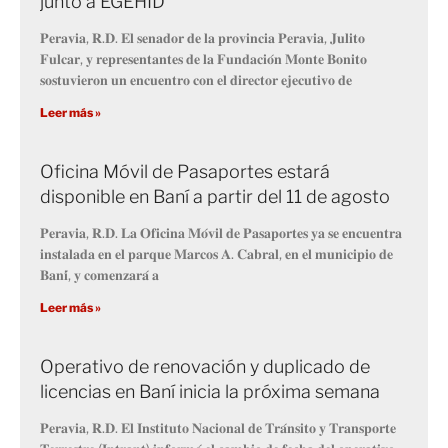
junto a EGEHID
𝐏𝐞𝐫𝐚𝐯𝐢𝐚, 𝐑.𝐃. 𝐄𝐥 𝐬𝐞𝐧𝐚𝐝𝐨𝐫 𝐝𝐞 𝐥𝐚 𝐩𝐫𝐨𝐯𝐢𝐧𝐜𝐢𝐚 𝐏𝐞𝐫𝐚𝐯𝐢𝐚, 𝐉𝐮𝐥𝐢𝐭𝐨
𝐅𝐮𝐥𝐜𝐚𝐫, 𝐲 𝐫𝐞𝐩𝐫𝐞𝐬𝐞𝐧𝐭𝐚𝐧𝐭𝐞𝐬 𝐝𝐞 𝐥𝐚 𝐅𝐮𝐧𝐝𝐚𝐜𝐢𝐨́𝐧 𝐌𝐨𝐧𝐭𝐞 𝐁𝐨𝐧𝐢𝐭𝐨
𝐬𝐨𝐬𝐭𝐮𝐯𝐢𝐞𝐫𝐨𝐧 𝐮𝐧 𝐞𝐧𝐜𝐮𝐞𝐧𝐭𝐫𝐨 𝐜𝐨𝐧 𝐞𝐥 𝐝𝐢𝐫𝐞𝐜𝐭𝐨𝐫 𝐞𝐣𝐞𝐜𝐮𝐭𝐢𝐯𝐨 𝐝𝐞
Leer más »
Oficina Móvil de Pasaportes estará
disponible en Baní a partir del 11 de agosto
𝐏𝐞𝐫𝐚𝐯𝐢𝐚, 𝐑.𝐃. 𝐋𝐚 𝐎𝐟𝐢𝐜𝐢𝐧𝐚 𝐌𝐨́𝐯𝐢𝐥 𝐝𝐞 𝐏𝐚𝐬𝐚𝐩𝐨𝐫𝐭𝐞𝐬 𝐲𝐚 𝐬𝐞 𝐞𝐧𝐜𝐮𝐞𝐧𝐭𝐫𝐚
𝐢𝐧𝐬𝐭𝐚𝐥𝐚𝐝𝐚 𝐞𝐧 𝐞𝐥 𝐩𝐚𝐫𝐪𝐮𝐞 𝐌𝐚𝐫𝐜𝐨𝐬 𝐀. 𝐂𝐚𝐛𝐫𝐚𝐥, 𝐞𝐧 𝐞𝐥 𝐦𝐮𝐧𝐢𝐜𝐢𝐩𝐢𝐨 𝐝𝐞
𝐁𝐚𝐧𝐢́, 𝐲 𝐜𝐨𝐦𝐞𝐧𝐳𝐚𝐫𝐚́ 𝐚
Leer más »
Operativo de renovación y duplicado de
licencias en Baní inicia la próxima semana
𝐏𝐞𝐫𝐚𝐯𝐢𝐚, 𝐑.𝐃. 𝐄𝐥 𝐈𝐧𝐬𝐭𝐢𝐭𝐮𝐭𝐨 𝐍𝐚𝐜𝐢𝐨𝐧𝐚𝐥 𝐝𝐞 𝐓𝐫𝐚́𝐧𝐬𝐢𝐭𝐨 𝐲 𝐓𝐫𝐚𝐧𝐬𝐩𝐨𝐫𝐭𝐞