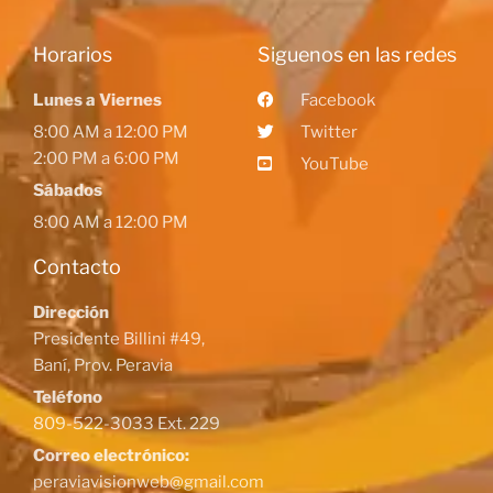
Horarios
Siguenos en las redes
Lunes a Viernes
Facebook
8:00 AM a 12:00 PM
Twitter
2:00 PM a 6:00 PM
YouTube
Sábados
8:00 AM a 12:00 PM
Contacto
Dirección
Presidente Billini #49,
Baní, Prov. Peravia
Teléfono
809-522-3033 Ext. 229
Correo electrónico:
peraviavisionweb@gmail.com