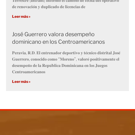
𝐓𝐞𝐫𝐫𝐞𝐬𝐭𝐫𝐞 (𝐈𝐧𝐭𝐫𝐚𝐧𝐭) 𝐢𝐧𝐟𝐨𝐫𝐦𝐨́ 𝐞𝐥 𝐜𝐚𝐦𝐛𝐢𝐨 𝐝𝐞 𝐟𝐞𝐜𝐡𝐚 𝐝𝐞𝐥 𝐨𝐩𝐞𝐫𝐚𝐭𝐢𝐯𝐨
𝐝𝐞 𝐫𝐞𝐧𝐨𝐯𝐚𝐜𝐢𝐨́𝐧 𝐲 𝐝𝐮𝐩𝐥𝐢𝐜𝐚𝐝𝐨 𝐝𝐞 𝐥𝐢𝐜𝐞𝐧𝐜𝐢𝐚𝐬 𝐝𝐞
Leer más »
José Guerrero valora desempeño
dominicano en los Centroamericanos
𝐏𝐞𝐫𝐚𝐯𝐢𝐚, 𝐑.𝐃. 𝐄𝐥 𝐞𝐧𝐭𝐫𝐞𝐧𝐚𝐝𝐨𝐫 𝐝𝐞𝐩𝐨𝐫𝐭𝐢𝐯𝐨 𝐲 𝐭𝐞́𝐜𝐧𝐢𝐜𝐨 𝐝𝐢𝐬𝐭𝐫𝐢𝐭𝐚𝐥 𝐉𝐨𝐬𝐞́
𝐆𝐮𝐞𝐫𝐫𝐞𝐫𝐨, 𝐜𝐨𝐧𝐨𝐜𝐢𝐝𝐨 𝐜𝐨𝐦𝐨 “𝐌𝐨𝐫𝐞𝐧𝐨”, 𝐯𝐚𝐥𝐨𝐫𝐨́ 𝐩𝐨𝐬𝐢𝐭𝐢𝐯𝐚𝐦𝐞𝐧𝐭𝐞 𝐞𝐥
𝐝𝐞𝐬𝐞𝐦𝐩𝐞𝐧̃𝐨 𝐝𝐞 𝐥𝐚 𝐑𝐞𝐩𝐮́𝐛𝐥𝐢𝐜𝐚 𝐃𝐨𝐦𝐢𝐧𝐢𝐜𝐚𝐧𝐚 𝐞𝐧 𝐥𝐨𝐬 𝐉𝐮𝐞𝐠𝐨𝐬
𝐂𝐞𝐧𝐭𝐫𝐨𝐚𝐦𝐞𝐫𝐢𝐜𝐚𝐧𝐨𝐬
Leer más »