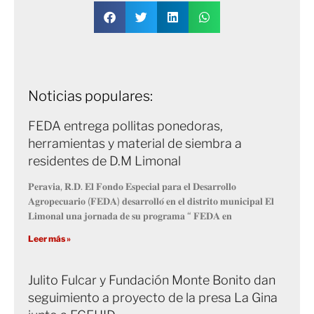
Noticias populares:
FEDA entrega pollitas ponedoras,
herramientas y material de siembra a
residentes de D.M Limonal
𝐏𝐞𝐫𝐚𝐯𝐢𝐚, 𝐑.𝐃. 𝐄𝐥 𝐅𝐨𝐧𝐝𝐨 𝐄𝐬𝐩𝐞𝐜𝐢𝐚𝐥 𝐩𝐚𝐫𝐚 𝐞𝐥 𝐃𝐞𝐬𝐚𝐫𝐫𝐨𝐥𝐥𝐨
𝐀𝐠𝐫𝐨𝐩𝐞𝐜𝐮𝐚𝐫𝐢𝐨 (𝐅𝐄𝐃𝐀) 𝐝𝐞𝐬𝐚𝐫𝐫𝐨𝐥𝐥𝐨́ 𝐞𝐧 𝐞𝐥 𝐝𝐢𝐬𝐭𝐫𝐢𝐭𝐨 𝐦𝐮𝐧𝐢𝐜𝐢𝐩𝐚𝐥 𝐄𝐥
𝐋𝐢𝐦𝐨𝐧𝐚𝐥 𝐮𝐧𝐚 𝐣𝐨𝐫𝐧𝐚𝐝𝐚 𝐝𝐞 𝐬𝐮 𝐩𝐫𝐨𝐠𝐫𝐚𝐦𝐚 “ 𝐅𝐄𝐃𝐀 𝐞𝐧
Leer más »
Julito Fulcar y Fundación Monte Bonito dan
seguimiento a proyecto de la presa La Gina