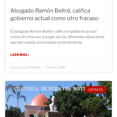
Abogado Ramón Beltré, califica
gobierno actual como otro fracaso
El abogado Ramón Beltré califico el gobierno actual
como otro fracaso a juzgar por las diferentes situaciones
que han estado anunciando recientemente.
LEER MÁS »
Luisana Lora Perello
7 enero, 2021
LOCALES