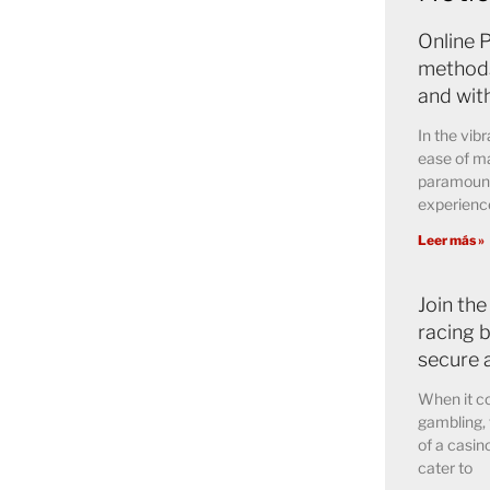
Online 
methods
and wit
In the vibr
ease of ma
paramount 
experience
Leer más »
Join the
racing b
secure 
When it co
gambling, 
of a casin
cater to