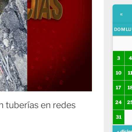
«
DOM
LU
3
4
10
1
17
1
24
2
n tuberías en redes
31
« dici