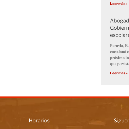
Leer más »
Abogado
Gobiern
escolar
𝐏𝐞𝐫𝐚𝐯𝐢𝐚, 𝐑.
𝐜𝐮𝐞𝐬𝐭𝐢𝐨𝐧𝐨́ 
𝐩𝐫𝐨́𝐱𝐢𝐦𝐨 𝐢𝐧
𝐪𝐮𝐞 𝐩𝐞𝐫𝐬𝐢𝐬𝐭
Leer más »
Horarios
Siguen