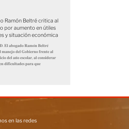
 Ramón Beltré critica al
o por aumento en útiles
es y situación económica
𝐃. 𝐄𝐥 𝐚𝐛𝐨𝐠𝐚𝐝𝐨 𝐑𝐚𝐦𝐨́𝐧 𝐁𝐞𝐥𝐭𝐫𝐞́
𝐞𝐥 𝐦𝐚𝐧𝐞𝐣𝐨 𝐝𝐞𝐥 𝐆𝐨𝐛𝐢𝐞𝐫𝐧𝐨 𝐟𝐫𝐞𝐧𝐭𝐞 𝐚𝐥
𝐜𝐢𝐨 𝐝𝐞𝐥 𝐚𝐧̃𝐨 𝐞𝐬𝐜𝐨𝐥𝐚𝐫, 𝐚𝐥 𝐜𝐨𝐧𝐬𝐢𝐝𝐞𝐫𝐚𝐫
𝐞𝐧 𝐝𝐢𝐟𝐢𝐜𝐮𝐥𝐭𝐚𝐝𝐞𝐬 𝐩𝐚𝐫𝐚 𝐪𝐮𝐞
os en las redes