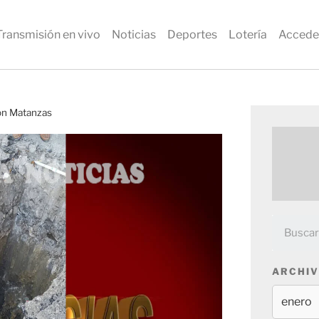
Transmisión en vivo
Noticias
Deportes
Lotería
Accede
ión Matanzas
ARCHIV