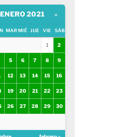
ENERO 2021
»
N
MAR
MIÉ
JUE
VIE
SÁB
1
2
5
6
7
8
9
1
12
13
14
15
16
8
19
20
21
22
23
5
26
27
28
29
30
embre
febrero »