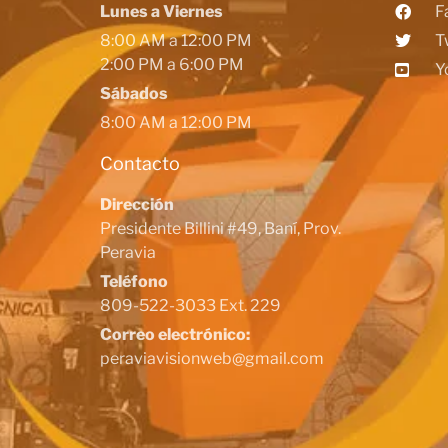
Lunes a Viernes
F
8:00 AM a 12:00 PM
T
2:00 PM a 6:00 PM
Y
Sábados
8:00 AM a 12:00 PM
Contacto
Dirección
Presidente Billini #49, Baní, Prov.
Peravia
Teléfono
809-522-3033 Ext. 229
Correo electrónico:
peraviavisionweb@gmail.com