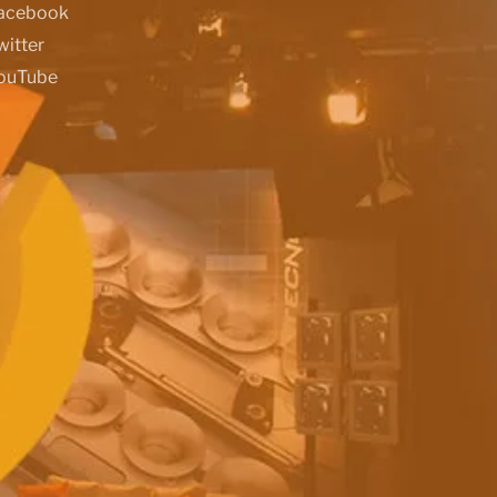
acebook
witter
ouTube