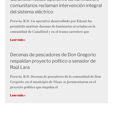
comunitarios reclaman intervención integral
del sistema eléctrico
𝐏𝐞𝐫𝐚𝐯𝐢𝐚, 𝐑.𝐃. 𝐔𝐧 𝐨𝐩𝐞𝐫𝐚𝐭𝐢𝐯𝐨 𝐝𝐞𝐬𝐚𝐫𝐫𝐨𝐥𝐥𝐚𝐝𝐨 𝐩𝐨𝐫 𝐄𝐝𝐞𝐬𝐮𝐫 𝐡𝐚
𝐩𝐞𝐫𝐦𝐢𝐭𝐢𝐝𝐨 𝐬𝐮𝐬𝐭𝐢𝐭𝐮𝐢𝐫 𝐝𝐞𝐜𝐞𝐧𝐚𝐬 𝐝𝐞 𝐥𝐮𝐦𝐢𝐧𝐚𝐫𝐢𝐚𝐬 𝐚𝐯𝐞𝐫𝐢𝐚𝐝𝐚𝐬 𝐞𝐧 𝐥𝐚
𝐜𝐨𝐦𝐮𝐧𝐢𝐝𝐚𝐝 𝐝𝐞 𝐂𝐚𝐧̃𝐚𝐟𝐢𝐬𝐭𝐨𝐥 𝐲 𝐞𝐧 𝐞𝐥 𝐭𝐫𝐚𝐦𝐨 𝐜𝐚𝐫𝐫𝐞𝐭𝐞𝐫𝐨 𝐪𝐮𝐞
Leer más »
Decenas de pescadores de Don Gregorio
respaldan proyecto político a senador de
Raúl Lara
𝐏𝐞𝐫𝐚𝐯𝐢𝐚, 𝐑.𝐃. 𝐃𝐞𝐜𝐞𝐧𝐚𝐬 𝐝𝐞 𝐩𝐞𝐬𝐜𝐚𝐝𝐨𝐫𝐞𝐬 𝐝𝐞 𝐥𝐚 𝐜𝐨𝐦𝐮𝐧𝐢𝐝𝐚𝐝 𝐝𝐞 𝐃𝐨𝐧
𝐆𝐫𝐞𝐠𝐨𝐫𝐢𝐨, 𝐞𝐧 𝐞𝐥 𝐦𝐮𝐧𝐢𝐜𝐢𝐩𝐢𝐨 𝐝𝐞 𝐍𝐢𝐳𝐚𝐨, 𝐬𝐞 𝐣𝐮𝐫𝐚𝐦𝐞𝐧𝐭𝐚𝐫𝐨𝐧 𝐞𝐧 𝐞𝐥
𝐩𝐫𝐨𝐲𝐞𝐜𝐭𝐨 𝐩𝐨𝐥𝐢́𝐭𝐢𝐜𝐨 𝐪𝐮𝐞 𝐢𝐦𝐩𝐮𝐥𝐬𝐚 𝐞𝐥
Leer más »