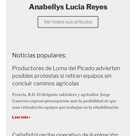
Anabellys Lucia Reyes
Ver todos sus artículos
Noticias populares:
Productores de Loma del Picado advierten
posibles protestas si retiran equipos sin
concluir caminos agrícolas
𝐏𝐞𝐫𝐚𝐯𝐢𝐚, 𝐑.𝐃. 𝐄𝐥 𝐝𝐢𝐫𝐢𝐠𝐞𝐧𝐭𝐞 𝐜𝐚𝐟𝐞𝐭𝐚𝐥𝐞𝐫𝐨 𝐲 𝐚𝐠𝐫𝐢𝐜𝐮𝐥𝐭𝐨𝐫 𝐉𝐨𝐫𝐠𝐞
𝐆𝐮𝐞𝐫𝐫𝐞𝐫𝐨 𝐞𝐱𝐩𝐫𝐞𝐬𝐨́ 𝐩𝐫𝐞𝐨𝐜𝐮𝐩𝐚𝐜𝐢𝐨́𝐧 𝐚𝐧𝐭𝐞 𝐥𝐚 𝐩𝐨𝐬𝐢𝐛𝐢𝐥𝐢𝐝𝐚𝐝 𝐝𝐞 𝐪𝐮𝐞
𝐬𝐞𝐚𝐧 𝐫𝐞𝐭𝐢𝐫𝐚𝐝𝐨𝐬 𝐥𝐨𝐬 𝐞𝐪𝐮𝐢𝐩𝐨𝐬 𝐪𝐮𝐞 𝐭𝐫𝐚𝐛𝐚𝐣𝐚𝐧 𝐞𝐧 𝐥𝐚 𝐫𝐞𝐡𝐚𝐛𝐢𝐥𝐢𝐭𝐚𝐜𝐢𝐨́𝐧
Leer más »
Cañafistol recibe operativo de iluminación;