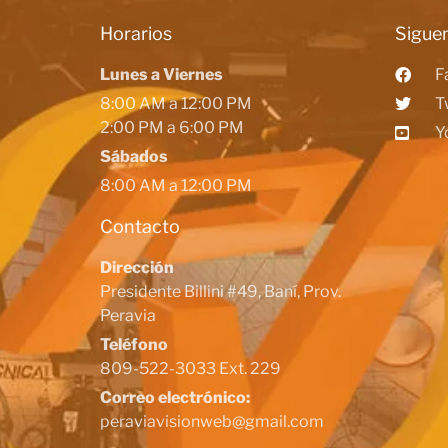
Horarios
Siguen
Lunes a Viernes
F
8:00 AM a 12:00 PM
T
2:00 PM a 6:00 PM
Y
Sábados
8:00 AM a 12:00 PM
Contacto
Dirección
Presidente Billini #49, Baní, Prov.
Peravia
Teléfono
809-522-3033 Ext. 229
Correo electrónico:
peraviavisionweb@gmail.com