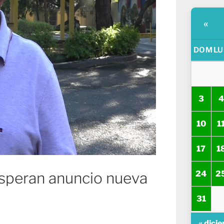
«
DOM
LU
3
4
10
1
17
1
24
2
 esperan anuncio nueva
31
« dici