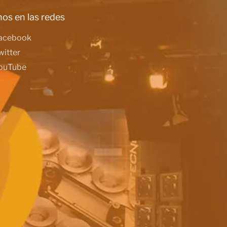
os en las redes
acebook
witter
ouTube