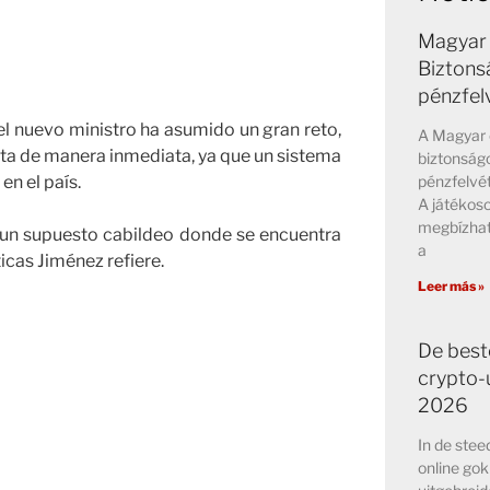
Magyar 
Biztons
pénzfel
el nuevo ministro ha asumido un gran reto,
A Magyar 
nta de manera inmediata, ya que un sistema
biztonságo
pénzfelvét
en el país.
A játékos
megbízhat
e un supuesto cabildeo donde se encuentra
a
icas Jiménez refiere.
Leer más »
De best
crypto-u
2026
In de ste
online go