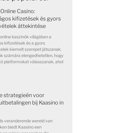
Online Casino:
ágos kifizetések és gyors
vételek áttekintése
online kaszinók világában a
s kifizetések és a gyors
elek kiemelt szerepet játszanak.
ok számára elengedhetetlen, hogy
ó platformokat válasszanak, ahol
e strategieën voor
itbetalingen bij Kaasino in
eds veranderende wereld van
kken biedt Kaasino een