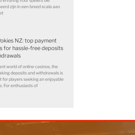
e ervaring voor spelers die
eerd zijn in een breed scala aan
et
Pokies NZ: top payment
 for hassle-free deposits
hdrawals
ant world of online casinos, the
king deposits and withdrawals is
for players seeking an enjoyable
. For enthusiasts of