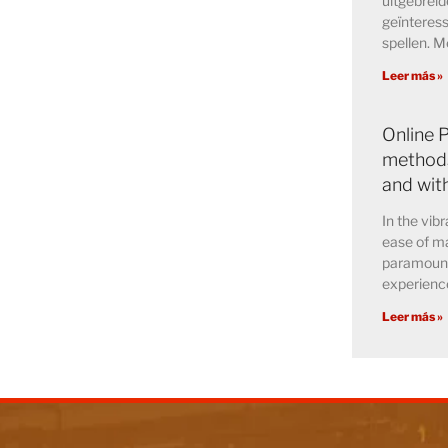
uitgebreid
geïnteress
spellen. M
Leer más »
Online 
methods
and wit
In the vibr
ease of ma
paramount 
experience
Leer más »