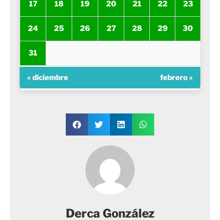
17
18
19
20
21
22
23
24
25
26
27
28
29
30
31
« diciembre
febrero »
Derca González