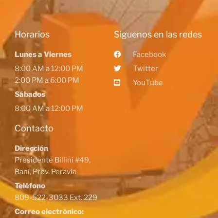
Horarios
Siguenos en las redes
Lunes a Viernes
Facebook
8:00 AM a 12:00 PM
Twitter
2:00 PM a 6:00 PM
YouTube
Sábados
8:00 AM a 12:00 PM
Contacto
Dirección
Presidente Billini #49,
Baní, Prov. Peravia
Teléfono
809-522-3033 Ext. 229
Correo electrónico: