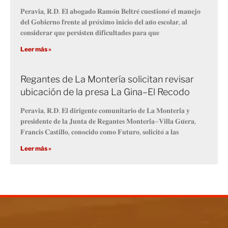
𝐏𝐞𝐫𝐚𝐯𝐢𝐚, 𝐑.𝐃. 𝐄𝐥 𝐚𝐛𝐨𝐠𝐚𝐝𝐨 𝐑𝐚𝐦𝐨́𝐧 𝐁𝐞𝐥𝐭𝐫𝐞́ 𝐜𝐮𝐞𝐬𝐭𝐢𝐨𝐧𝐨́ 𝐞𝐥 𝐦𝐚𝐧𝐞𝐣𝐨
𝐝𝐞𝐥 𝐆𝐨𝐛𝐢𝐞𝐫𝐧𝐨 𝐟𝐫𝐞𝐧𝐭𝐞 𝐚𝐥 𝐩𝐫𝐨́𝐱𝐢𝐦𝐨 𝐢𝐧𝐢𝐜𝐢𝐨 𝐝𝐞𝐥 𝐚𝐧̃𝐨 𝐞𝐬𝐜𝐨𝐥𝐚𝐫, 𝐚𝐥
𝐜𝐨𝐧𝐬𝐢𝐝𝐞𝐫𝐚𝐫 𝐪𝐮𝐞 𝐩𝐞𝐫𝐬𝐢𝐬𝐭𝐞𝐧 𝐝𝐢𝐟𝐢𝐜𝐮𝐥𝐭𝐚𝐝𝐞𝐬 𝐩𝐚𝐫𝐚 𝐪𝐮𝐞
Leer más »
Regantes de La Montería solicitan revisar
ubicación de la presa La Gina–El Recodo
𝐏𝐞𝐫𝐚𝐯𝐢𝐚, 𝐑.𝐃. 𝐄𝐥 𝐝𝐢𝐫𝐢𝐠𝐞𝐧𝐭𝐞 𝐜𝐨𝐦𝐮𝐧𝐢𝐭𝐚𝐫𝐢𝐨 𝐝𝐞 𝐋𝐚 𝐌𝐨𝐧𝐭𝐞𝐫𝐢́𝐚 𝐲
𝐩𝐫𝐞𝐬𝐢𝐝𝐞𝐧𝐭𝐞 𝐝𝐞 𝐥𝐚 𝐉𝐮𝐧𝐭𝐚 𝐝𝐞 𝐑𝐞𝐠𝐚𝐧𝐭𝐞𝐬 𝐌𝐨𝐧𝐭𝐞𝐫𝐢́𝐚–𝐕𝐢𝐥𝐥𝐚 𝐆𝐮̈𝐞𝐫𝐚,
𝐅𝐫𝐚𝐧𝐜𝐢𝐬 𝐂𝐚𝐬𝐭𝐢𝐥𝐥𝐨, 𝐜𝐨𝐧𝐨𝐜𝐢𝐝𝐨 𝐜𝐨𝐦𝐨 𝐅𝐮𝐭𝐮𝐫𝐨, 𝐬𝐨𝐥𝐢𝐜𝐢𝐭𝐨́ 𝐚 𝐥𝐚𝐬
Leer más »