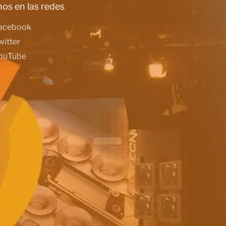
os en las redes
acebook
witter
ouTube