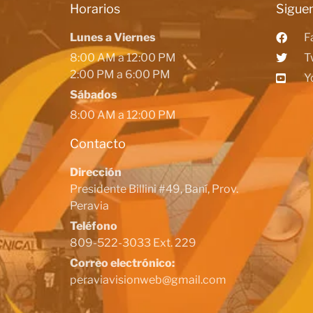
Horarios
Siguen
Lunes a Viernes
F
8:00 AM a 12:00 PM
T
2:00 PM a 6:00 PM
Y
Sábados
8:00 AM a 12:00 PM
Contacto
Dirección
Presidente Billini #49, Baní, Prov.
Peravia
Teléfono
809-522-3033 Ext. 229
Correo electrónico:
peraviavisionweb@gmail.com