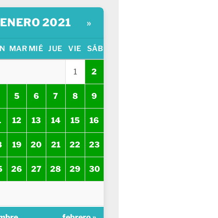
ENERO 2021
»
N
MAR
MIÉ
JUE
VIE
SÁB
1
2
5
6
7
8
9
1
12
13
14
15
16
8
19
20
21
22
23
5
26
27
28
29
30
embre
febrero »