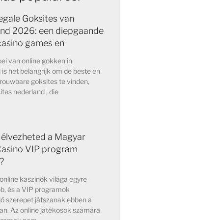
egale Goksites van
nd 2026: een diepgaande
 casino games en
ei van online gokken in
is het belangrijk om de beste en
rouwbare goksites te vinden,
ites nederland , die
élvezheted a Magyar
Casino VIP program
?
nline kaszinók világa egyre
b, és a VIP programok
ő szerepet játszanak ebben a
an. Az online játékosok számára