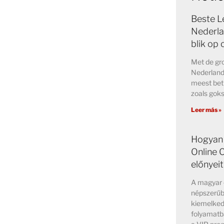
Beste L
Nederla
blik op
Met de gro
Nederland 
meest bet
zoals goks
Leer más »
Hogyan 
Online 
előnyeit
A magyar o
népszerűb
kiemelked
folyamatb