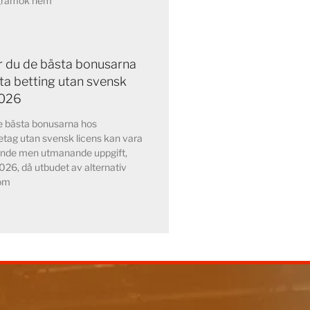
ogramok nem
ar du de bästa bonusarna
ta betting utan svensk
2026
de bästa bonusarna hos
etag utan svensk licens kan vara
nde men utmanande uppgift,
2026, då utbudet av alternativ
nom