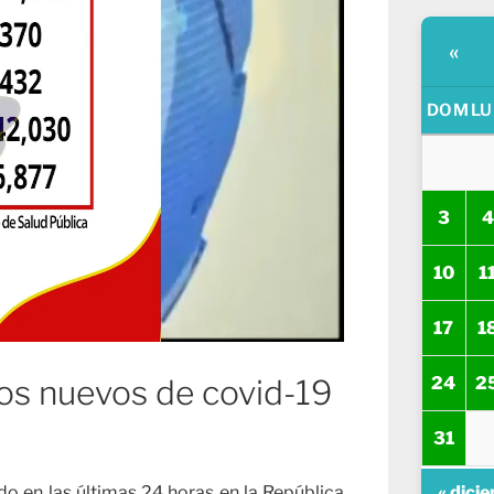
«
DOM
LU
3
4
10
1
17
1
24
2
sos nuevos de covid-19
31
do en las últimas 24 horas en la República
« dici