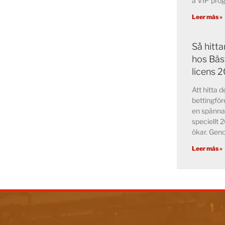
a VIP pr
Leer más »
Så hitt
hos Bäs
licens 
Att hitta 
bettingför
en spänna
speciellt 
ökar. Ge
Leer más »