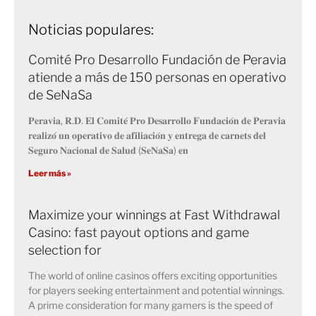
Noticias populares:
Comité Pro Desarrollo Fundación de Peravia
atiende a más de 150 personas en operativo
de SeNaSa
𝐏𝐞𝐫𝐚𝐯𝐢𝐚, 𝐑.𝐃. 𝐄𝐥 𝐂𝐨𝐦𝐢𝐭𝐞́ 𝐏𝐫𝐨 𝐃𝐞𝐬𝐚𝐫𝐫𝐨𝐥𝐥𝐨 𝐅𝐮𝐧𝐝𝐚𝐜𝐢𝐨́𝐧 𝐝𝐞 𝐏𝐞𝐫𝐚𝐯𝐢𝐚
𝐫𝐞𝐚𝐥𝐢𝐳𝐨́ 𝐮𝐧 𝐨𝐩𝐞𝐫𝐚𝐭𝐢𝐯𝐨 𝐝𝐞 𝐚𝐟𝐢𝐥𝐢𝐚𝐜𝐢𝐨́𝐧 𝐲 𝐞𝐧𝐭𝐫𝐞𝐠𝐚 𝐝𝐞 𝐜𝐚𝐫𝐧𝐞𝐭𝐬 𝐝𝐞𝐥
𝐒𝐞𝐠𝐮𝐫𝐨 𝐍𝐚𝐜𝐢𝐨𝐧𝐚𝐥 𝐝𝐞 𝐒𝐚𝐥𝐮𝐝 (𝐒𝐞𝐍𝐚𝐒𝐚) 𝐞𝐧
Leer más »
Maximize your winnings at Fast Withdrawal
Casino: fast payout options and game
selection for
The world of online casinos offers exciting opportunities
for players seeking entertainment and potential winnings.
A prime consideration for many gamers is the speed of