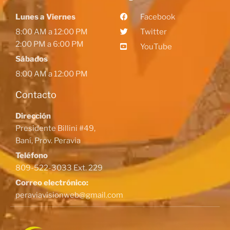
Lunes a Viernes
Facebook
8:00 AM a 12:00 PM
Twitter
2:00 PM a 6:00 PM
YouTube
Sábados
8:00 AM a 12:00 PM
Contacto
Dirección
Presidente Billini #49,
Baní, Prov. Peravia
Teléfono
809-522-3033 Ext. 229
Correo electrónico:
peraviavisionweb@gmail.com