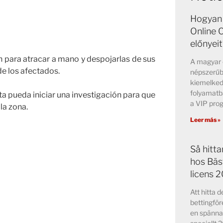
Hogyan 
Online 
előnyeit
n para atracar a mano y despojarlas de sus
A magyar o
de los afectados.
népszerűb
kiemelked
folyamatb
a pueda iniciar una investigación para que
a VIP pr
la zona.
Leer más »
Så hitt
hos Bäs
licens 
Att hitta 
bettingför
en spänna