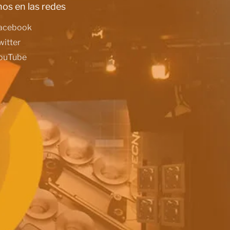
os en las redes
acebook
witter
ouTube