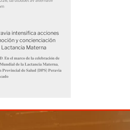
2026, då utbudet av alternativ
nom
avia intensifica acciones
oción y concienciación
a Lactancia Materna
𝐃. 𝐄𝐧 𝐞𝐥 𝐦𝐚𝐫𝐜𝐨 𝐝𝐞 𝐥𝐚 𝐜𝐞𝐥𝐞𝐛𝐫𝐚𝐜𝐢𝐨́𝐧 𝐝𝐞
𝐌𝐮𝐧𝐝𝐢𝐚𝐥 𝐝𝐞 𝐥𝐚 𝐋𝐚𝐜𝐭𝐚𝐧𝐜𝐢𝐚 𝐌𝐚𝐭𝐞𝐫𝐧𝐚,
́𝐧 𝐏𝐫𝐨𝐯𝐢𝐧𝐜𝐢𝐚𝐥 𝐝𝐞 𝐒𝐚𝐥𝐮𝐝 (𝐃𝐏𝐒) 𝐏𝐞𝐫𝐚𝐯𝐢𝐚
𝐢𝐜𝐚𝐝𝐨