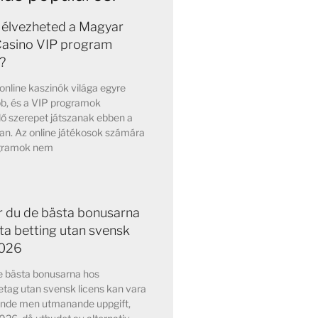
élvezheted a Magyar
Casino VIP program
?
nline kaszinók világa egyre
b, és a VIP programok
ő szerepet játszanak ebben a
an. Az online játékosok számára
ogramok nem
ar du de bästa bonusarna
ta betting utan svensk
2026
de bästa bonusarna hos
etag utan svensk licens kan vara
nde men utmanande uppgift,