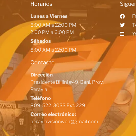
Horarios
Siguen
Lunes a Viernes
F
8:00 AM a 12:00 PM
T
2:00 PM a 6:00 PM
Y
Sábados
8:00 AM a 12:00 PM
Contacto
Dirección
Presidente Billini #49, Baní, Prov.
Peravia
Teléfono
809-522-3033 Ext. 229
Correo electrónico:
peraviavisionweb@gmail.com