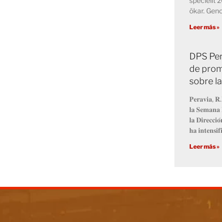
speciellt 
ökar. Ge
Leer más »
DPS Per
de prom
sobre l
𝐏𝐞𝐫𝐚𝐯𝐢𝐚, 𝐑.
𝐥𝐚 𝐒𝐞𝐦𝐚𝐧𝐚 
𝐥𝐚 𝐃𝐢𝐫𝐞𝐜𝐜𝐢
𝐡𝐚 𝐢𝐧𝐭𝐞𝐧𝐬𝐢𝐟
Leer más »