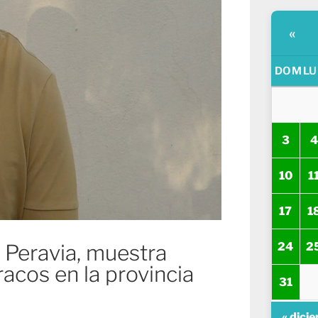
«
DOM
LU
3
4
10
1
17
1
24
2
 Peravia, muestra
acos en la provincia
31
« dici