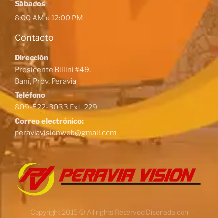
Sábados
8:00 AM a 12:00 PM
Contacto
Dirección
Presidente Billini #49,
Baní, Prov. Peravia
Teléfono
809-522-3033 Ext. 229
Correo electrónico:
peraviavisionweb@gmail.com
Copyright 2015 © All rights Reserved Diseñada con