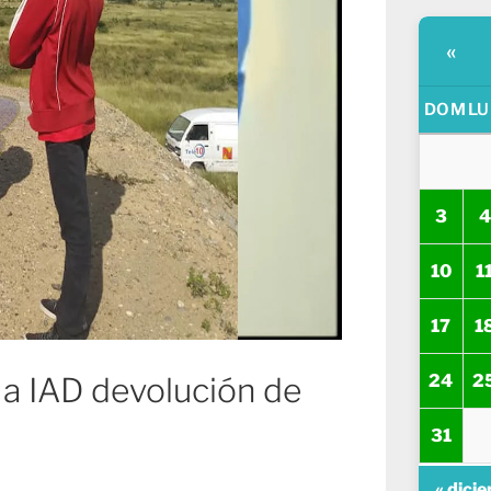
«
DOM
LU
3
4
10
1
17
1
24
2
 a IAD devolución de
31
« dici