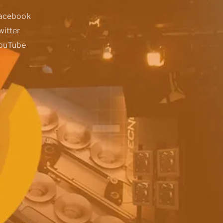
acebook
witter
ouTube