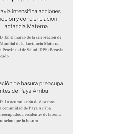
avia intensifica acciones
oción y concienciación
a Lactancia Materna
𝐃. 𝐄𝐧 𝐞𝐥 𝐦𝐚𝐫𝐜𝐨 𝐝𝐞 𝐥𝐚 𝐜𝐞𝐥𝐞𝐛𝐫𝐚𝐜𝐢𝐨́𝐧 𝐝𝐞
𝐌𝐮𝐧𝐝𝐢𝐚𝐥 𝐝𝐞 𝐥𝐚 𝐋𝐚𝐜𝐭𝐚𝐧𝐜𝐢𝐚 𝐌𝐚𝐭𝐞𝐫𝐧𝐚,
́𝐧 𝐏𝐫𝐨𝐯𝐢𝐧𝐜𝐢𝐚𝐥 𝐝𝐞 𝐒𝐚𝐥𝐮𝐝 (𝐃𝐏𝐒) 𝐏𝐞𝐫𝐚𝐯𝐢𝐚
𝐢𝐜𝐚𝐝𝐨
ción de basura preocupa
entes de Paya Arriba
𝐃. 𝐋𝐚 𝐚𝐜𝐮𝐦𝐮𝐥𝐚𝐜𝐢𝐨́𝐧 𝐝𝐞 𝐝𝐞𝐬𝐞𝐜𝐡𝐨𝐬
 𝐥𝐚 𝐜𝐨𝐦𝐮𝐧𝐢𝐝𝐚𝐝 𝐝𝐞 𝐏𝐚𝐲𝐚 𝐀𝐫𝐫𝐢𝐛𝐚
𝐞𝐨𝐜𝐮𝐩𝐚𝐝𝐨𝐬 𝐚 𝐫𝐞𝐬𝐢𝐝𝐞𝐧𝐭𝐞𝐬 𝐝𝐞 𝐥𝐚 𝐳𝐨𝐧𝐚,
𝐧𝐮𝐧𝐜𝐢𝐚𝐧 𝐪𝐮𝐞 𝐥𝐚 𝐛𝐚𝐬𝐮𝐫𝐚