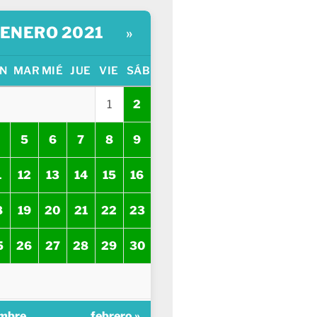
ENERO 2021
»
N
MAR
MIÉ
JUE
VIE
SÁB
1
2
5
6
7
8
9
1
12
13
14
15
16
8
19
20
21
22
23
5
26
27
28
29
30
embre
febrero »