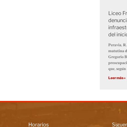
Liceo Fr
denunci
infraest
del inic
𝐏𝐞𝐫𝐚𝐯𝐢𝐚, 𝐑.
𝐦𝐚𝐭𝐮𝐭𝐢𝐧𝐚 𝐝
𝐆𝐫𝐞𝐠𝐨𝐫𝐢𝐨 𝐁
𝐩𝐫𝐞𝐨𝐜𝐮𝐩𝐚𝐜𝐢
𝐪𝐮𝐞, 𝐬𝐞𝐠𝐮́𝐧 
Leer más »
Horarios
Siguen