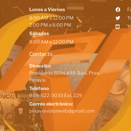
Lunes a Viernes
F
8:00 AM a 12:00 PM
T
2:00 PM a 6:00 PM
Y
Sábados
8:00 AM a 12:00 PM
Contacto
Dirección
Presidente Billini #49, Baní, Prov.
Peravia
Teléfono
809-522-3033 Ext. 229
Correo electrónico:
peraviavisionweb@gmail.com