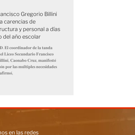
ancisco Gregorio Billini
a carencias de
ructura y personal a días
io del año escolar
𝐃. 𝐄𝐥 𝐜𝐨𝐨𝐫𝐝𝐢𝐧𝐚𝐝𝐨𝐫 𝐝𝐞 𝐥𝐚 𝐭𝐚𝐧𝐝𝐚
𝐥 𝐋𝐢𝐜𝐞𝐨 𝐒𝐞𝐜𝐮𝐧𝐝𝐚𝐫𝐢𝐨 𝐅𝐫𝐚𝐧𝐜𝐢𝐬𝐜𝐨
𝐥𝐥𝐢𝐧𝐢, 𝐂𝐚𝐨𝐧𝐚𝐛𝐨 𝐂𝐫𝐮𝐳, 𝐦𝐚𝐧𝐢𝐟𝐞𝐬𝐭𝐨́
́𝐧 𝐩𝐨𝐫 𝐥𝐚𝐬 𝐦𝐮́𝐥𝐭𝐢𝐩𝐥𝐞𝐬 𝐧𝐞𝐜𝐞𝐬𝐢𝐝𝐚𝐝𝐞𝐬
𝐚𝐟𝐢𝐫𝐦𝐨́,
os en las redes