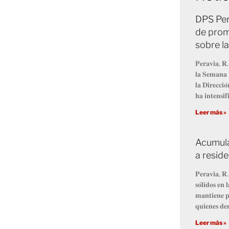
DPS Per
de prom
sobre l
𝐏𝐞𝐫𝐚𝐯𝐢𝐚, 𝐑.
𝐥𝐚 𝐒𝐞𝐦𝐚𝐧𝐚 
𝐥𝐚 𝐃𝐢𝐫𝐞𝐜𝐜𝐢
𝐡𝐚 𝐢𝐧𝐭𝐞𝐧𝐬𝐢𝐟
Leer más »
Acumula
a resid
𝐏𝐞𝐫𝐚𝐯𝐢𝐚, 𝐑.
𝐬𝐨́𝐥𝐢𝐝𝐨𝐬 𝐞
𝐦𝐚𝐧𝐭𝐢𝐞𝐧𝐞 𝐩
𝐪𝐮𝐢𝐞𝐧𝐞𝐬 𝐝𝐞
Leer más »