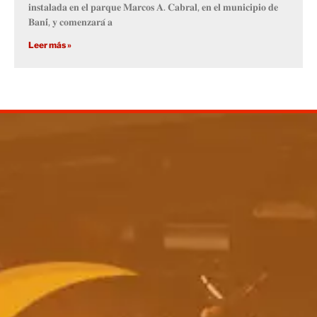
𝐢𝐧𝐬𝐭𝐚𝐥𝐚𝐝𝐚 𝐞𝐧 𝐞𝐥 𝐩𝐚𝐫𝐪𝐮𝐞 𝐌𝐚𝐫𝐜𝐨𝐬 𝐀. 𝐂𝐚𝐛𝐫𝐚𝐥, 𝐞𝐧 𝐞𝐥 𝐦𝐮𝐧𝐢𝐜𝐢𝐩𝐢𝐨 𝐝𝐞
𝐁𝐚𝐧𝐢́, 𝐲 𝐜𝐨𝐦𝐞𝐧𝐳𝐚𝐫𝐚́ 𝐚
Leer más »