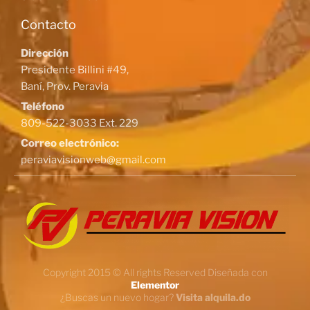
Contacto
Dirección
Presidente Billini #49,
Baní, Prov. Peravia
Teléfono
809-522-3033 Ext. 229
Correo electrónico:
peraviavisionweb@gmail.com
Copyright 2015 © All rights Reserved Diseñada con
Elementor
¿Buscas un nuevo hogar?
Visita alquila.do