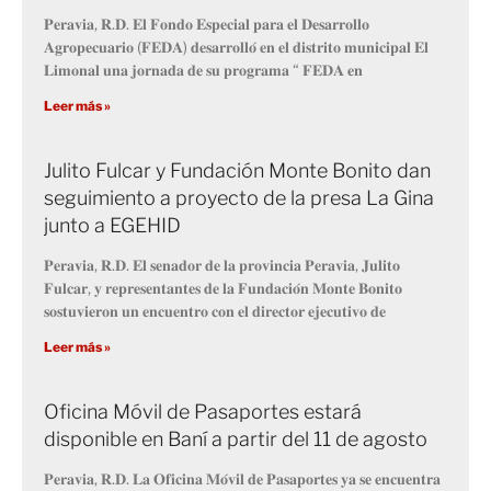
𝐏𝐞𝐫𝐚𝐯𝐢𝐚, 𝐑.𝐃. 𝐄𝐥 𝐅𝐨𝐧𝐝𝐨 𝐄𝐬𝐩𝐞𝐜𝐢𝐚𝐥 𝐩𝐚𝐫𝐚 𝐞𝐥 𝐃𝐞𝐬𝐚𝐫𝐫𝐨𝐥𝐥𝐨
𝐀𝐠𝐫𝐨𝐩𝐞𝐜𝐮𝐚𝐫𝐢𝐨 (𝐅𝐄𝐃𝐀) 𝐝𝐞𝐬𝐚𝐫𝐫𝐨𝐥𝐥𝐨́ 𝐞𝐧 𝐞𝐥 𝐝𝐢𝐬𝐭𝐫𝐢𝐭𝐨 𝐦𝐮𝐧𝐢𝐜𝐢𝐩𝐚𝐥 𝐄𝐥
𝐋𝐢𝐦𝐨𝐧𝐚𝐥 𝐮𝐧𝐚 𝐣𝐨𝐫𝐧𝐚𝐝𝐚 𝐝𝐞 𝐬𝐮 𝐩𝐫𝐨𝐠𝐫𝐚𝐦𝐚 “ 𝐅𝐄𝐃𝐀 𝐞𝐧
Leer más »
Julito Fulcar y Fundación Monte Bonito dan
seguimiento a proyecto de la presa La Gina
junto a EGEHID
𝐏𝐞𝐫𝐚𝐯𝐢𝐚, 𝐑.𝐃. 𝐄𝐥 𝐬𝐞𝐧𝐚𝐝𝐨𝐫 𝐝𝐞 𝐥𝐚 𝐩𝐫𝐨𝐯𝐢𝐧𝐜𝐢𝐚 𝐏𝐞𝐫𝐚𝐯𝐢𝐚, 𝐉𝐮𝐥𝐢𝐭𝐨
𝐅𝐮𝐥𝐜𝐚𝐫, 𝐲 𝐫𝐞𝐩𝐫𝐞𝐬𝐞𝐧𝐭𝐚𝐧𝐭𝐞𝐬 𝐝𝐞 𝐥𝐚 𝐅𝐮𝐧𝐝𝐚𝐜𝐢𝐨́𝐧 𝐌𝐨𝐧𝐭𝐞 𝐁𝐨𝐧𝐢𝐭𝐨
𝐬𝐨𝐬𝐭𝐮𝐯𝐢𝐞𝐫𝐨𝐧 𝐮𝐧 𝐞𝐧𝐜𝐮𝐞𝐧𝐭𝐫𝐨 𝐜𝐨𝐧 𝐞𝐥 𝐝𝐢𝐫𝐞𝐜𝐭𝐨𝐫 𝐞𝐣𝐞𝐜𝐮𝐭𝐢𝐯𝐨 𝐝𝐞
Leer más »
Oficina Móvil de Pasaportes estará
disponible en Baní a partir del 11 de agosto
𝐏𝐞𝐫𝐚𝐯𝐢𝐚, 𝐑.𝐃. 𝐋𝐚 𝐎𝐟𝐢𝐜𝐢𝐧𝐚 𝐌𝐨́𝐯𝐢𝐥 𝐝𝐞 𝐏𝐚𝐬𝐚𝐩𝐨𝐫𝐭𝐞𝐬 𝐲𝐚 𝐬𝐞 𝐞𝐧𝐜𝐮𝐞𝐧𝐭𝐫𝐚