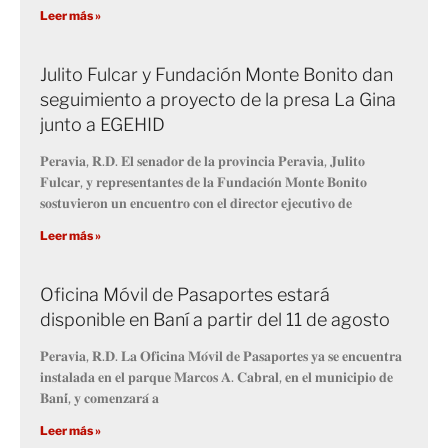
Leer más »
Julito Fulcar y Fundación Monte Bonito dan
seguimiento a proyecto de la presa La Gina
junto a EGEHID
𝐏𝐞𝐫𝐚𝐯𝐢𝐚, 𝐑.𝐃. 𝐄𝐥 𝐬𝐞𝐧𝐚𝐝𝐨𝐫 𝐝𝐞 𝐥𝐚 𝐩𝐫𝐨𝐯𝐢𝐧𝐜𝐢𝐚 𝐏𝐞𝐫𝐚𝐯𝐢𝐚, 𝐉𝐮𝐥𝐢𝐭𝐨
𝐅𝐮𝐥𝐜𝐚𝐫, 𝐲 𝐫𝐞𝐩𝐫𝐞𝐬𝐞𝐧𝐭𝐚𝐧𝐭𝐞𝐬 𝐝𝐞 𝐥𝐚 𝐅𝐮𝐧𝐝𝐚𝐜𝐢𝐨́𝐧 𝐌𝐨𝐧𝐭𝐞 𝐁𝐨𝐧𝐢𝐭𝐨
𝐬𝐨𝐬𝐭𝐮𝐯𝐢𝐞𝐫𝐨𝐧 𝐮𝐧 𝐞𝐧𝐜𝐮𝐞𝐧𝐭𝐫𝐨 𝐜𝐨𝐧 𝐞𝐥 𝐝𝐢𝐫𝐞𝐜𝐭𝐨𝐫 𝐞𝐣𝐞𝐜𝐮𝐭𝐢𝐯𝐨 𝐝𝐞
Leer más »
Oficina Móvil de Pasaportes estará
disponible en Baní a partir del 11 de agosto
𝐏𝐞𝐫𝐚𝐯𝐢𝐚, 𝐑.𝐃. 𝐋𝐚 𝐎𝐟𝐢𝐜𝐢𝐧𝐚 𝐌𝐨́𝐯𝐢𝐥 𝐝𝐞 𝐏𝐚𝐬𝐚𝐩𝐨𝐫𝐭𝐞𝐬 𝐲𝐚 𝐬𝐞 𝐞𝐧𝐜𝐮𝐞𝐧𝐭𝐫𝐚
𝐢𝐧𝐬𝐭𝐚𝐥𝐚𝐝𝐚 𝐞𝐧 𝐞𝐥 𝐩𝐚𝐫𝐪𝐮𝐞 𝐌𝐚𝐫𝐜𝐨𝐬 𝐀. 𝐂𝐚𝐛𝐫𝐚𝐥, 𝐞𝐧 𝐞𝐥 𝐦𝐮𝐧𝐢𝐜𝐢𝐩𝐢𝐨 𝐝𝐞
𝐁𝐚𝐧𝐢́, 𝐲 𝐜𝐨𝐦𝐞𝐧𝐳𝐚𝐫𝐚́ 𝐚
Leer más »