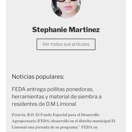
Stephanie Martinez
Ver todos sus artículos
Noticias populares:
FEDA entrega pollitas ponedoras,
herramientas y material de siembra a
residentes de D.M Limonal
𝐏𝐞𝐫𝐚𝐯𝐢𝐚, 𝐑.𝐃. 𝐄𝐥 𝐅𝐨𝐧𝐝𝐨 𝐄𝐬𝐩𝐞𝐜𝐢𝐚𝐥 𝐩𝐚𝐫𝐚 𝐞𝐥 𝐃𝐞𝐬𝐚𝐫𝐫𝐨𝐥𝐥𝐨
𝐀𝐠𝐫𝐨𝐩𝐞𝐜𝐮𝐚𝐫𝐢𝐨 (𝐅𝐄𝐃𝐀) 𝐝𝐞𝐬𝐚𝐫𝐫𝐨𝐥𝐥𝐨́ 𝐞𝐧 𝐞𝐥 𝐝𝐢𝐬𝐭𝐫𝐢𝐭𝐨 𝐦𝐮𝐧𝐢𝐜𝐢𝐩𝐚𝐥 𝐄𝐥
𝐋𝐢𝐦𝐨𝐧𝐚𝐥 𝐮𝐧𝐚 𝐣𝐨𝐫𝐧𝐚𝐝𝐚 𝐝𝐞 𝐬𝐮 𝐩𝐫𝐨𝐠𝐫𝐚𝐦𝐚 “ 𝐅𝐄𝐃𝐀 𝐞𝐧