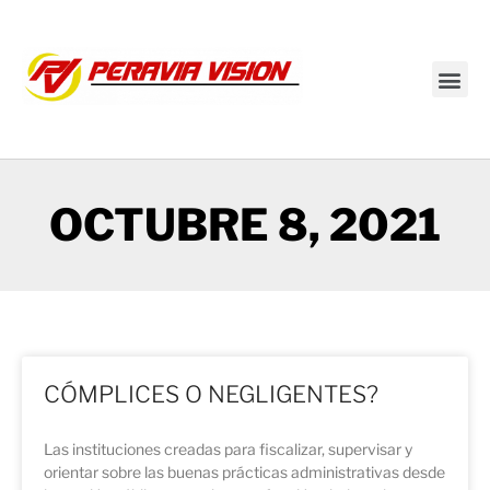
Transmisión en vivo
OCTUBRE 8, 2021
CÓMPLICES O NEGLIGENTES?
Las instituciones creadas para fiscalizar, supervisar y
orientar sobre las buenas prácticas administrativas desde