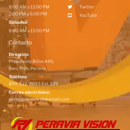
8:00 AM a 12:00 PM
Twitter
2:00 PM a 6:00 PM
YouTube
Sábados
8:00 AM a 12:00 PM
Contacto
Dirección
Presidente Billini #49,
Baní, Prov. Peravia
Teléfono
809-522-3033 Ext. 229
Correo electrónico:
peraviavisionweb@gmail.com