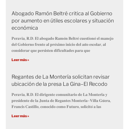
Abogado Ramón Beltré critica al Gobierno
por aumento en útiles escolares y situación
económica
𝐏𝐞𝐫𝐚𝐯𝐢𝐚, 𝐑.𝐃. 𝐄𝐥 𝐚𝐛𝐨𝐠𝐚𝐝𝐨 𝐑𝐚𝐦𝐨́𝐧 𝐁𝐞𝐥𝐭𝐫𝐞́ 𝐜𝐮𝐞𝐬𝐭𝐢𝐨𝐧𝐨́ 𝐞𝐥 𝐦𝐚𝐧𝐞𝐣𝐨
𝐝𝐞𝐥 𝐆𝐨𝐛𝐢𝐞𝐫𝐧𝐨 𝐟𝐫𝐞𝐧𝐭𝐞 𝐚𝐥 𝐩𝐫𝐨́𝐱𝐢𝐦𝐨 𝐢𝐧𝐢𝐜𝐢𝐨 𝐝𝐞𝐥 𝐚𝐧̃𝐨 𝐞𝐬𝐜𝐨𝐥𝐚𝐫, 𝐚𝐥
𝐜𝐨𝐧𝐬𝐢𝐝𝐞𝐫𝐚𝐫 𝐪𝐮𝐞 𝐩𝐞𝐫𝐬𝐢𝐬𝐭𝐞𝐧 𝐝𝐢𝐟𝐢𝐜𝐮𝐥𝐭𝐚𝐝𝐞𝐬 𝐩𝐚𝐫𝐚 𝐪𝐮𝐞
Leer más »
Regantes de La Montería solicitan revisar
ubicación de la presa La Gina–El Recodo
𝐏𝐞𝐫𝐚𝐯𝐢𝐚, 𝐑.𝐃. 𝐄𝐥 𝐝𝐢𝐫𝐢𝐠𝐞𝐧𝐭𝐞 𝐜𝐨𝐦𝐮𝐧𝐢𝐭𝐚𝐫𝐢𝐨 𝐝𝐞 𝐋𝐚 𝐌𝐨𝐧𝐭𝐞𝐫𝐢́𝐚 𝐲
𝐩𝐫𝐞𝐬𝐢𝐝𝐞𝐧𝐭𝐞 𝐝𝐞 𝐥𝐚 𝐉𝐮𝐧𝐭𝐚 𝐝𝐞 𝐑𝐞𝐠𝐚𝐧𝐭𝐞𝐬 𝐌𝐨𝐧𝐭𝐞𝐫𝐢́𝐚–𝐕𝐢𝐥𝐥𝐚 𝐆𝐮̈𝐞𝐫𝐚,
𝐅𝐫𝐚𝐧𝐜𝐢𝐬 𝐂𝐚𝐬𝐭𝐢𝐥𝐥𝐨, 𝐜𝐨𝐧𝐨𝐜𝐢𝐝𝐨 𝐜𝐨𝐦𝐨 𝐅𝐮𝐭𝐮𝐫𝐨, 𝐬𝐨𝐥𝐢𝐜𝐢𝐭𝐨́ 𝐚 𝐥𝐚𝐬
Leer más »