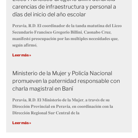
carencias de infraestructura y personal a
días del inicio del año escolar
𝐏𝐞𝐫𝐚𝐯𝐢𝐚, 𝐑.𝐃. 𝐄𝐥 𝐜𝐨𝐨𝐫𝐝𝐢𝐧𝐚𝐝𝐨𝐫 𝐝𝐞 𝐥𝐚 𝐭𝐚𝐧𝐝𝐚 𝐦𝐚𝐭𝐮𝐭𝐢𝐧𝐚 𝐝𝐞𝐥 𝐋𝐢𝐜𝐞𝐨
𝐒𝐞𝐜𝐮𝐧𝐝𝐚𝐫𝐢𝐨 𝐅𝐫𝐚𝐧𝐜𝐢𝐬𝐜𝐨 𝐆𝐫𝐞𝐠𝐨𝐫𝐢𝐨 𝐁𝐢𝐥𝐥𝐢𝐧𝐢, 𝐂𝐚𝐨𝐧𝐚𝐛𝐨 𝐂𝐫𝐮𝐳,
𝐦𝐚𝐧𝐢𝐟𝐞𝐬𝐭𝐨́ 𝐩𝐫𝐞𝐨𝐜𝐮𝐩𝐚𝐜𝐢𝐨́𝐧 𝐩𝐨𝐫 𝐥𝐚𝐬 𝐦𝐮́𝐥𝐭𝐢𝐩𝐥𝐞𝐬 𝐧𝐞𝐜𝐞𝐬𝐢𝐝𝐚𝐝𝐞𝐬 𝐪𝐮𝐞,
𝐬𝐞𝐠𝐮́𝐧 𝐚𝐟𝐢𝐫𝐦𝐨́,
Leer más »
Ministerio de la Mujer y Policía Nacional
promueven la paternidad responsable con
charla magistral en Baní
𝐏𝐞𝐫𝐚𝐯𝐢𝐚, 𝐑.𝐃. 𝐄𝐥 𝐌𝐢𝐧𝐢𝐬𝐭𝐞𝐫𝐢𝐨 𝐝𝐞 𝐥𝐚 𝐌𝐮𝐣𝐞𝐫, 𝐚 𝐭𝐫𝐚𝐯𝐞́𝐬 𝐝𝐞 𝐬𝐮
𝐃𝐢𝐫𝐞𝐜𝐜𝐢𝐨́𝐧 𝐏𝐫𝐨𝐯𝐢𝐧𝐜𝐢𝐚𝐥 𝐞𝐧 𝐏𝐞𝐫𝐚𝐯𝐢𝐚, 𝐞𝐧 𝐜𝐨𝐨𝐫𝐝𝐢𝐧𝐚𝐜𝐢𝐨́𝐧 𝐜𝐨𝐧 𝐥𝐚
𝐃𝐢𝐫𝐞𝐜𝐜𝐢𝐨́𝐧 𝐑𝐞𝐠𝐢𝐨𝐧𝐚𝐥 𝐒𝐮𝐫 𝐂𝐞𝐧𝐭𝐫𝐚𝐥 𝐝𝐞 𝐥𝐚
Leer más »