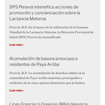
DPS Peravia intensifica acciones de
promoción y concienciación sobre la
Lactancia Materna
𝐏𝐞𝐫𝐚𝐯𝐢𝐚, 𝐑.𝐃. 𝐄𝐧 𝐞𝐥 𝐦𝐚𝐫𝐜𝐨 𝐝𝐞 𝐥𝐚 𝐜𝐞𝐥𝐞𝐛𝐫𝐚𝐜𝐢𝐨́𝐧 𝐝𝐞 𝐥𝐚 𝐒𝐞𝐦𝐚𝐧𝐚
𝐌𝐮𝐧𝐝𝐢𝐚𝐥 𝐝𝐞 𝐥𝐚 𝐋𝐚𝐜𝐭𝐚𝐧𝐜𝐢𝐚 𝐌𝐚𝐭𝐞𝐫𝐧𝐚, 𝐥𝐚 𝐃𝐢𝐫𝐞𝐜𝐜𝐢𝐨́𝐧 𝐏𝐫𝐨𝐯𝐢𝐧𝐜𝐢𝐚𝐥 𝐝𝐞
𝐒𝐚𝐥𝐮𝐝 (𝐃𝐏𝐒) 𝐏𝐞𝐫𝐚𝐯𝐢𝐚 𝐡𝐚 𝐢𝐧𝐭𝐞𝐧𝐬𝐢𝐟𝐢𝐜𝐚𝐝𝐨
Leer más »
Acumulación de basura preocupa a
residentes de Paya Arriba
𝐏𝐞𝐫𝐚𝐯𝐢𝐚, 𝐑.𝐃. 𝐋𝐚 𝐚𝐜𝐮𝐦𝐮𝐥𝐚𝐜𝐢𝐨́𝐧 𝐝𝐞 𝐝𝐞𝐬𝐞𝐜𝐡𝐨𝐬 𝐬𝐨́𝐥𝐢𝐝𝐨𝐬 𝐞𝐧 𝐥𝐚
𝐜𝐨𝐦𝐮𝐧𝐢𝐝𝐚𝐝 𝐝𝐞 𝐏𝐚𝐲𝐚 𝐀𝐫𝐫𝐢𝐛𝐚 𝐦𝐚𝐧𝐭𝐢𝐞𝐧𝐞 𝐩𝐫𝐞𝐨𝐜𝐮𝐩𝐚𝐝𝐨𝐬 𝐚
𝐫𝐞𝐬𝐢𝐝𝐞𝐧𝐭𝐞𝐬 𝐝𝐞 𝐥𝐚 𝐳𝐨𝐧𝐚, 𝐪𝐮𝐢𝐞𝐧𝐞𝐬 𝐝𝐞𝐧𝐮𝐧𝐜𝐢𝐚𝐧 𝐪𝐮𝐞 𝐥𝐚 𝐛𝐚𝐬𝐮𝐫𝐚
Leer más »
Liceo Francisco Gregorio Billini denuncia