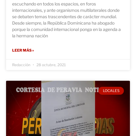
escuchando en todos los espacios, en foros
internacionales, y ante organismos multilaterales donde
se debaten temas trascendentes de carácter mundial.
Desde siempre, la República Dominicana ha abogado
porque la comunidad internacional ponga en la agenda a
la hermana nación
LEER MÁS »
Redacción
28 octubre, 2021
LOCALES