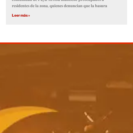
𝐫𝐞𝐬𝐢𝐝𝐞𝐧𝐭𝐞𝐬 𝐝𝐞 𝐥𝐚 𝐳𝐨𝐧𝐚, 𝐪𝐮𝐢𝐞𝐧𝐞𝐬 𝐝𝐞𝐧𝐮𝐧𝐜𝐢𝐚𝐧 𝐪𝐮𝐞 𝐥𝐚 𝐛𝐚𝐬𝐮𝐫𝐚
Leer más »