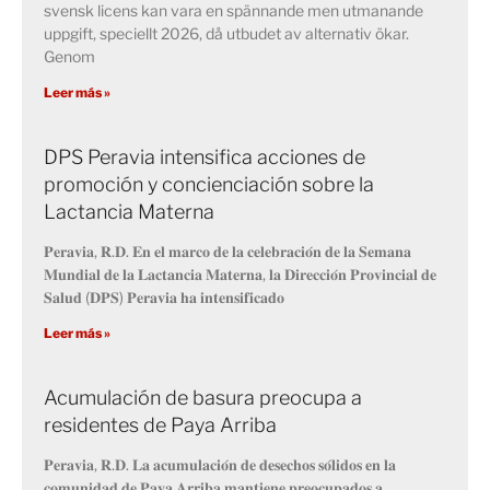
svensk licens kan vara en spännande men utmanande
uppgift, speciellt 2026, då utbudet av alternativ ökar.
Genom
Leer más »
DPS Peravia intensifica acciones de
promoción y concienciación sobre la
Lactancia Materna
𝐏𝐞𝐫𝐚𝐯𝐢𝐚, 𝐑.𝐃. 𝐄𝐧 𝐞𝐥 𝐦𝐚𝐫𝐜𝐨 𝐝𝐞 𝐥𝐚 𝐜𝐞𝐥𝐞𝐛𝐫𝐚𝐜𝐢𝐨́𝐧 𝐝𝐞 𝐥𝐚 𝐒𝐞𝐦𝐚𝐧𝐚
𝐌𝐮𝐧𝐝𝐢𝐚𝐥 𝐝𝐞 𝐥𝐚 𝐋𝐚𝐜𝐭𝐚𝐧𝐜𝐢𝐚 𝐌𝐚𝐭𝐞𝐫𝐧𝐚, 𝐥𝐚 𝐃𝐢𝐫𝐞𝐜𝐜𝐢𝐨́𝐧 𝐏𝐫𝐨𝐯𝐢𝐧𝐜𝐢𝐚𝐥 𝐝𝐞
𝐒𝐚𝐥𝐮𝐝 (𝐃𝐏𝐒) 𝐏𝐞𝐫𝐚𝐯𝐢𝐚 𝐡𝐚 𝐢𝐧𝐭𝐞𝐧𝐬𝐢𝐟𝐢𝐜𝐚𝐝𝐨
Leer más »
Acumulación de basura preocupa a
residentes de Paya Arriba
𝐏𝐞𝐫𝐚𝐯𝐢𝐚, 𝐑.𝐃. 𝐋𝐚 𝐚𝐜𝐮𝐦𝐮𝐥𝐚𝐜𝐢𝐨́𝐧 𝐝𝐞 𝐝𝐞𝐬𝐞𝐜𝐡𝐨𝐬 𝐬𝐨́𝐥𝐢𝐝𝐨𝐬 𝐞𝐧 𝐥𝐚
𝐜𝐨𝐦𝐮𝐧𝐢𝐝𝐚𝐝 𝐝𝐞 𝐏𝐚𝐲𝐚 𝐀𝐫𝐫𝐢𝐛𝐚 𝐦𝐚𝐧𝐭𝐢𝐞𝐧𝐞 𝐩𝐫𝐞𝐨𝐜𝐮𝐩𝐚𝐝𝐨𝐬 𝐚