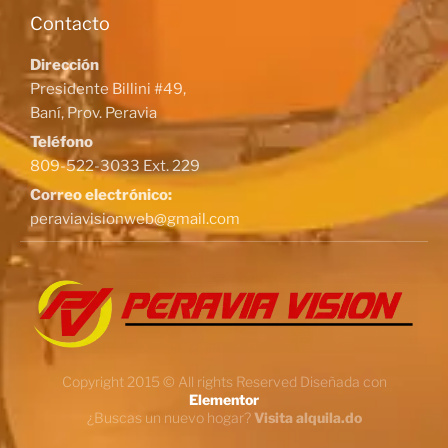
Contacto
Dirección
Presidente Billini #49,
Baní, Prov. Peravia
Teléfono
809-522-3033 Ext. 229
Correo electrónico:
peraviavisionweb@gmail.com
Copyright 2015 © All rights Reserved Diseñada con
Elementor
¿Buscas un nuevo hogar?
Visita alquila.do