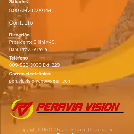
Sábados
8:00 AM a 12:00 PM
Contacto
Dirección
Presidente Billini #49,
Baní, Prov. Peravia
Teléfono
809-522-3033 Ext. 229
Correo electrónico:
peraviavisionweb@gmail.com
Copyright 2015 © All rights Reserved Diseñada con