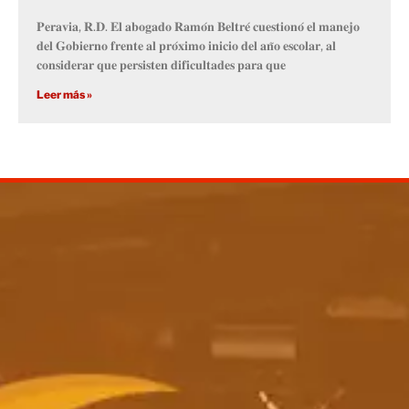
𝐏𝐞𝐫𝐚𝐯𝐢𝐚, 𝐑.𝐃. 𝐄𝐥 𝐚𝐛𝐨𝐠𝐚𝐝𝐨 𝐑𝐚𝐦𝐨́𝐧 𝐁𝐞𝐥𝐭𝐫𝐞́ 𝐜𝐮𝐞𝐬𝐭𝐢𝐨𝐧𝐨́ 𝐞𝐥 𝐦𝐚𝐧𝐞𝐣𝐨
𝐝𝐞𝐥 𝐆𝐨𝐛𝐢𝐞𝐫𝐧𝐨 𝐟𝐫𝐞𝐧𝐭𝐞 𝐚𝐥 𝐩𝐫𝐨́𝐱𝐢𝐦𝐨 𝐢𝐧𝐢𝐜𝐢𝐨 𝐝𝐞𝐥 𝐚𝐧̃𝐨 𝐞𝐬𝐜𝐨𝐥𝐚𝐫, 𝐚𝐥
𝐜𝐨𝐧𝐬𝐢𝐝𝐞𝐫𝐚𝐫 𝐪𝐮𝐞 𝐩𝐞𝐫𝐬𝐢𝐬𝐭𝐞𝐧 𝐝𝐢𝐟𝐢𝐜𝐮𝐥𝐭𝐚𝐝𝐞𝐬 𝐩𝐚𝐫𝐚 𝐪𝐮𝐞
Leer más »