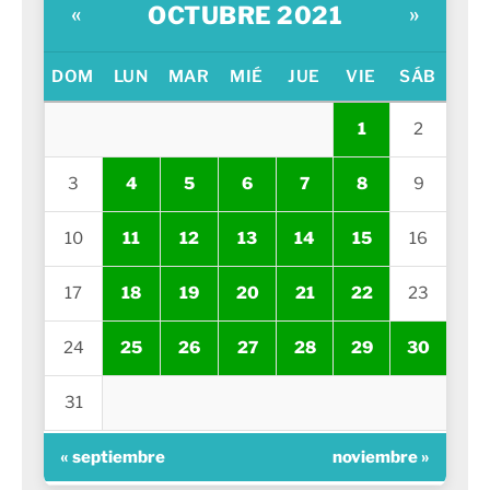
OCTUBRE 2021
«
»
DOM
LUN
MAR
MIÉ
JUE
VIE
SÁB
1
2
3
4
5
6
7
8
9
10
11
12
13
14
15
16
17
18
19
20
21
22
23
24
25
26
27
28
29
30
31
« septiembre
noviembre »